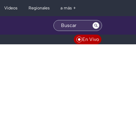
Regionales
Videos
a más +
En Vivo