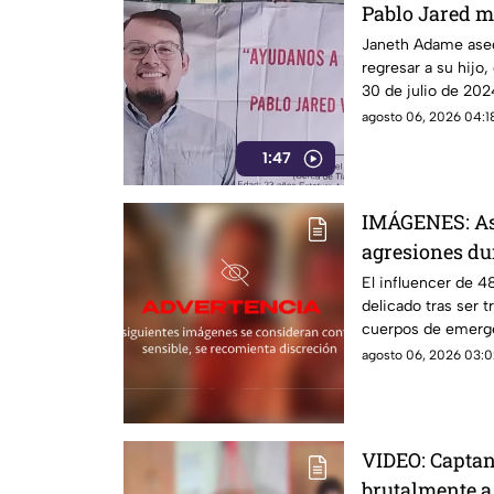
Pablo Jared m
encontrarlo c
Janeth Adame aseg
regresar a su hijo,
30 de julio de 2024
agosto 06, 2026 04:18
1:47
IMÁGENES: Así
agresiones du
El influencer de 
delicado tras ser t
cuerpos de emerge
y los problemas qu
agosto 06, 2026 03:0
VIDEO: Captan
brutalmente 