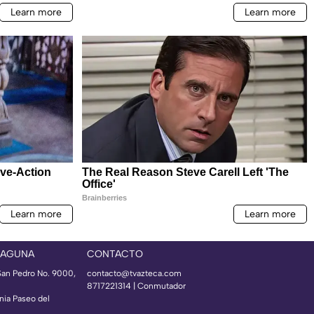
LAGUNA
CONTACTO
 San Pedro No. 9000,
contacto@tvazteca.com
8717221314
| Conmutador
nia Paseo del