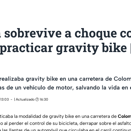
a sobrevive a choque c
 practicar gravity bike 
 realizaba gravity bike en una carretera de Colo
tas de un vehículo de motor, salvando la vida en 
 13:03
| Actualizado 🕑 16:30
cticaba la modalidad de
gravity bike
en una carretera de
Colom
o al perder el control de su bicicleta, derrapar sobre el asfal
 las llantas de un automóvil que circulaba en el carril continu