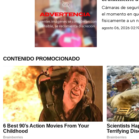
autismo y epi
Cámaras de seguri
el momento en que
físicamente a un 
interpuso la denun
agosto 06, 2026 02:19