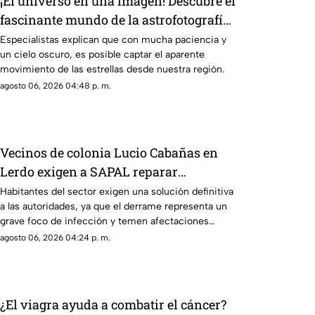
¡El universo en una imagen! Descubre el
fascinante mundo de la astrofotografía
en La Laguna
Especialistas explican que con mucha paciencia y
un cielo oscuro, es posible captar el aparente
movimiento de las estrellas desde nuestra región.
agosto 06, 2026 04:48 p. m.
Vecinos de colonia Lucio Cabañas en
Lerdo exigen a SAPAL reparar
constante brote de aguas negras
Habitantes del sector exigen una solución definitiva
a las autoridades, ya que el derrame representa un
grave foco de infección y temen afectaciones
estructurales.
agosto 06, 2026 04:24 p. m.
¿El viagra ayuda a combatir el cáncer?