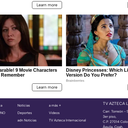
TV AZTECA 
ca
Noticias
a más +
Carr. Torreón -
UNO
Deportes
Videos
3er piso,
adn Noticias
TV Azteca Internacional
C.P. 27014 Colo
Águila, Coah.