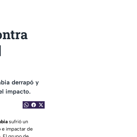
ontra
|
mbia derrapó y
el impacto.
bia
sufrió un
to e impactar de
o. El grupo de