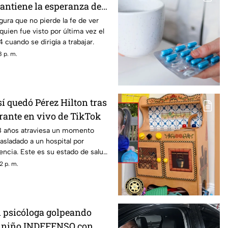
antiene la esperanza de
on vida
ura que no pierde la fe de ver
 quien fue visto por última vez el
 cuando se dirigía a trabajar.
 p. m.
 quedó Pérez Hilton tras
rante en vivo de TikTok
48 años atraviesa un momento
rasladado a un hospital por
ncia. Este es su estado de salud
e enfrentaba.
2 p. m.
 psicóloga golpeando
a niño INDEFENSO con