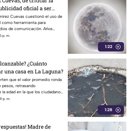
Cuevas, de criticar la
blicidad oficial a ser
strategia de control
mírez Cuevas cuestionó el uso de
ial como herramienta para
edios de comunicación. Años
dentro del gobierno ha reavivado
5 p. m.
 políticas relacionadas con la
1:22
ormación.
lcanzable? ¿Cuánto
r una casa en La Laguna?
erten que el valor promedio ronda
e pesos, retrasando
 la edad en la que los ciudadanos
patrimonio.
9 p. m.
1:28
 respuestas! Madre de