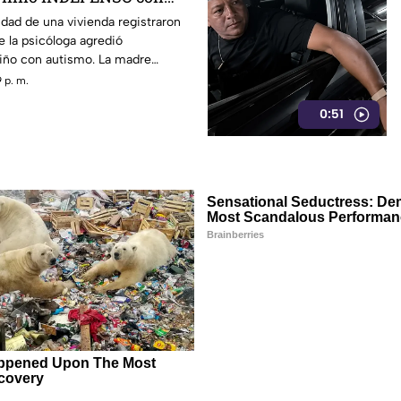
lepsia
dad de una vivienda registraron
 la psicóloga agredió
niño con autismo. La madre
cia. Véase con precaución.
 p. m.
0:51