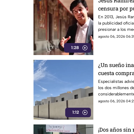
Jesús Ramírez 
censura por pu
señalado por e
En 2013, Jesús Ra
la publicidad ofic
informativo
presionar a los m
después, su papel 
agosto 06, 2026 06:3
las críticas por las
1:28
difusión de la inf
¿Un sueño ina
cuesta compra
Especialistas advi
los dos millones d
considerablemente
logran adquirir su 
agosto 06, 2026 04:2
1:12
¡Dos años sin