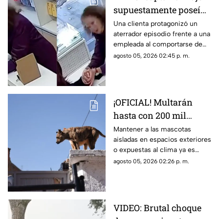
supuestamente poseída
en una tienda de
Una clienta protagonizó un
aterrador episodio frente a una
celulares
empleada al comportarse de
una manera extraña. Conoce
agosto 05, 2026 02:45 p. m.
los detalles del caso.
¡OFICIAL! Multarán
hasta con 200 mil
pesos a quienes
Mantener a las mascotas
aisladas en espacios exteriores
mantengan a perros y
o expuestas al clima ya es
gatos viviendo en
considerado una infracción
agosto 05, 2026 02:26 p. m.
patios o azoteas
grave. Conoce detalles y en
qué casos aplican las
sanciones.
VIDEO: Brutal choque