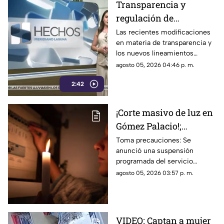
Transparencia y
regulación de
audiencias, bajo la lupa
Las recientes modificaciones
en materia de transparencia y
por posible control de
los nuevos lineamientos
la información
relacionados con las
agosto 05, 2026 04:46 p. m.
audiencias han generado
2:42
cuestionamientos por un
posible control de la
información y por el alcance
¡Corte masivo de luz en
que podrían tener sobre la
Gómez Palacio!;
difusión de contenidos de
interés público.
¿Cuándo será? Revisa
Toma precauciones: Se
anunció una suspensión
si tu colonia está en la
programada del servicio
lista AQUÍ
nocturno que afectará a
agosto 05, 2026 03:57 p. m.
diversas colonias de Gómez
Palacio. Revisa si tu colonia
está en la lista
VIDEO: Captan a mujer