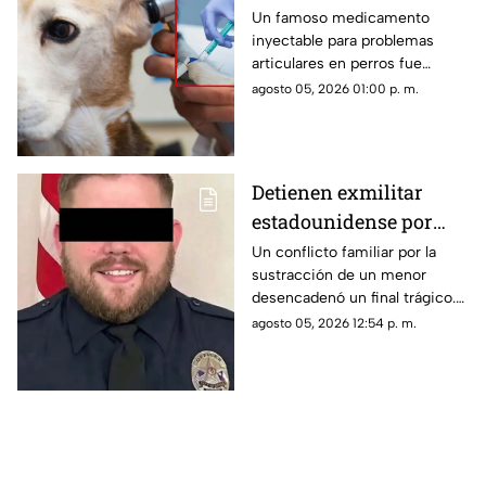
para perros por estar
Un famoso medicamento
inyectable para problemas
contaminado con
articulares en perros fue
VIDRIOS
retirado del mercado tras
agosto 05, 2026 01:00 p. m.
detectarse partículas de vidrio
en sus frascos. Autoridades
piden revisar empaques y
suspender su uso.
Detienen exmilitar
estadounidense por
presunto asesinato de
Un conflicto familiar por la
sustracción de un menor
sus exsuegros y
desencadenó un final trágico.
excuñada en Coahuila
El presunto agresor asesinó a
agosto 05, 2026 12:54 p. m.
sus exsuegros y excuñada
antes de huir hacia la frontera.