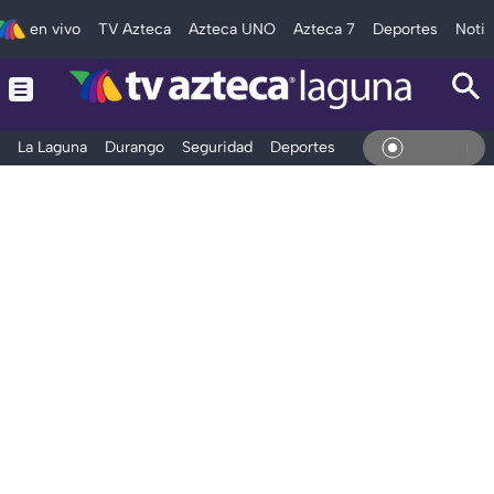
en vivo
TV Azteca
Azteca UNO
Azteca 7
Deportes
Notic
La Laguna
Durango
Seguridad
Deportes
Entretenimiento
En Viv