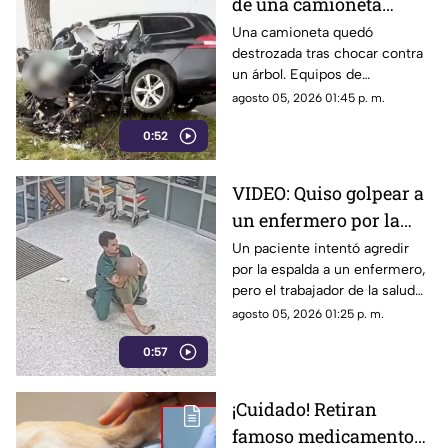
de una camioneta
contra un árbol; quedó
Una camioneta quedó
destrozada tras chocar contra
completamente
un árbol. Equipos de
destruida
emergencia y peritos
agosto 05, 2026 01:45 p. m.
investigan el trágico percance.
0:52
VIDEO: Quiso golpear a
un enfermero por la
espalda y terminó
Un paciente intentó agredir
por la espalda a un enfermero,
sometido: no sabía que
pero el trabajador de la salud
era experto en artes
usó artes marciales para
agosto 05, 2026 01:25 p. m.
marciales
someterlo.
0:57
¡Cuidado! Retiran
famoso medicamento