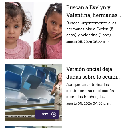
Buscan a Evelyn y
Valentina, hermanas
de 1 y 5 años
Buscan urgentemente a las
hermanas María Evelyn (5
desaparecidas en
años) y Valentina (1 año),
Torreón
desaparecidas en Torreón
agosto 05, 2026 06:22 p. m.
junto a su madre el pasado 3
de agosto.
Versión oficial deja
dudas sobre lo ocurrido
y persisten
Aunque las autoridades
sostienen una explicación
interrogantes
sobre los hechos, la
información disponible no ha
agosto 05, 2026 04:50 p. m.
disipado todas las dudas.
0:12