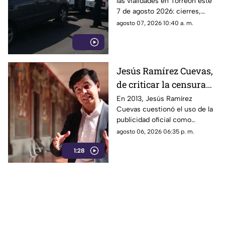
las vialidades en Torreón este
agosto2026?
7 de agosto 2026: cierres,
accidentes, obras y consejos
agosto 07, 2026 10:40 a. m.
para tu trayecto.
Jesús Ramírez Cuevas,
de criticar la censura
por publicidad oficial a
En 2013, Jesús Ramírez
Cuevas cuestionó el uso de la
ser señalado por
publicidad oficial como
estrategia de control
herramienta para presionar a
agosto 06, 2026 06:35 p. m.
informativo
los medios de comunicación.
1:28
Años después, su papel dentro
del gobierno ha reavivado las
críticas por las políticas
relacionadas con la difusión de
la información.