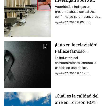
Investigan abuso a
niña de 11 años tras
Autoridades indagan un
presunto abuso sexual tras
confirmarse que tiene 5
confirmarse su embarazo de 5
MESES de embarazo
meses. El entorno cercano,
agosto 07, 2026 12:05 p. m.
incluido el padrastro, está bajo
la mira.
¡Luto en la televisión!
Fallece famoso
conductor los 85 años
La industria del
entretenimiento lamenta la
por problemas
partida de uno de los
cardiacos
comunicadores más
agosto 07, 2026 11:45 a. m.
emblemáticos de la televisión.
El histórico presentador
enfrentaba serios problemas
cardiacos desde hace varios
¿Cuál es la calidad del
años.
aire en Torreón HOY