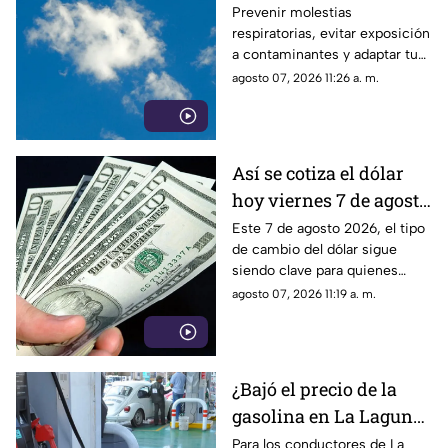
viernes 7 de agosto
Prevenir molestias
respiratorias, evitar exposición
2026?
a contaminantes y adaptar tus
actividades al nivel de riesgo,
agosto 07, 2026 11:26 a. m.
es posible si revisas la calidad
del aire en Torreón antes de
salir.
Así se cotiza el dólar
hoy viernes 7 de agosto
2026 en Torreón
Este 7 de agosto 2026, el tipo
de cambio del dólar sigue
siendo clave para quienes
realizan transacciones en
agosto 07, 2026 11:19 a. m.
moneda extranjera.
¿Bajó el precio de la
gasolina en La Laguna
HOY viernes 7 de
Para los conductores de La