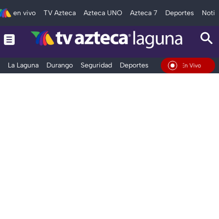
en vivo
TV Azteca
Azteca UNO
Azteca 7
Deportes
Notic
La Laguna
Durango
Seguridad
Deportes
Entretenimiento
En Vivo