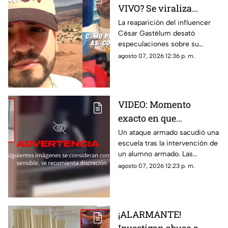
VIVO? Se viraliza
VIDEO donde afirma
La reaparición del influencer
César Gastélum desató
que 'todo fue una
especulaciones sobre su
broma'
presunta muerte en Culiacán.
agosto 07, 2026 12:36 p. m.
Conoce el origen y la situación
de este video.
VIDEO: Momento
exacto en que
adolescente desata
Un ataque armado sacudió una
escuela tras la intervención de
tiroteo en escuela; hay
un alumno armado. Las
7 muertos y más de 30
investigaciones señalan
agosto 07, 2026 12:23 p. m.
heridos
presión por tener buenas
calificaciones como motivo
del crimen.
¡ALARMANTE!