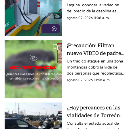
Laguna, conocer la variación
agosto 2026?
del precio de la gasolina es
vital para cuidar la economía
agosto 07, 2026 11:08 a. m.
familiar y planificar sus gastos
de movilidad.
¡Precaución! Filtran
nuevo VIDEO de padre
e hijo siendo devorados
Un trágico ataque en una zona
montañosa cobró la vida de
por un oso
dos personas que recolectaban
leña y dejó a un oficial con
agosto 07, 2026 10:58 a. m.
heridas graves. El video
contiene material gráfico,
véase con precaución.
¿Hay percances en las
vialidades de Torreón
HOY viernes 7 de
Consulta el estado actual de