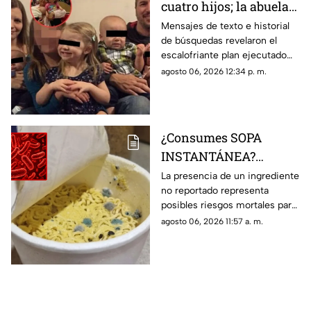
cuatro hijos; la abuela
de los niños la ayudó a
Mensajes de texto e historial
de búsquedas revelaron el
cometer el crimen
escalofriante plan ejecutado
por la madre y la abuela.
agosto 06, 2026 12:34 p. m.
Conoce los detalles del caso.
¿Consumes SOPA
INSTANTÁNEA?
Retiran del mercado
La presencia de un ingrediente
no reportado representa
famosa marca; podría
posibles riesgos mortales para
causar daños mortales
personas alérgicas. Conoce el
agosto 06, 2026 11:57 a. m.
lote afectado.