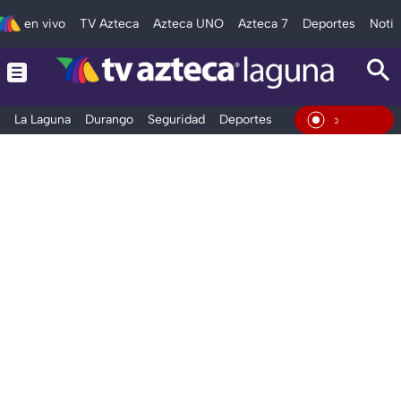
en vivo
TV Azteca
Azteca UNO
Azteca 7
Deportes
Notic
La Laguna
Durango
Seguridad
Deportes
Entretenimiento
En Vivo