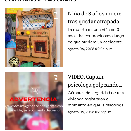
Niña de 3 años muere
tras quedar atrapada
en cocina de juguete
La muerte de una niña de 3
años, ha conmocionado luego
de que sufriera un accidente
doméstico con una cocina de
agosto 06, 2026 02:24 p. m.
juguete de madera.
VIDEO: Captan
psicóloga golpeando
brutalmente a niño
Cámaras de seguridad de una
vivienda registraron el
INDEFENSO con
momento en que la psicóloga
autismo y epilepsia
agredió físicamente a un niño
agosto 06, 2026 02:19 p. m.
con autismo. La madre
interpuso la denuncia. Véase
con precaución.