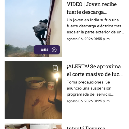
VIDEO | Joven recibe
fuerte descarga
eléctrica tras subir al
Un joven en India sufrió una
fuerte descarga eléctrica tras
exterior de un tren en
escalar la parte exterior de un
movimiento
tren en movimiento y tocar los
agosto 06, 2026 01:55 p. m.
cables de alta tensión.
0:54
¡ALERTA! Se aproxima
el corte masivo de luz
en Gómez Palacio ¿A
Toma precauciones: Se
anunció una suspensión
qué hora inicia HOY?
programada del servicio
nocturno que afectará a
agosto 06, 2026 01:25 p. m.
diversas colonias de Gómez
Palacio. Revisa si tu colonia
está en la lista
Intentó llevarse