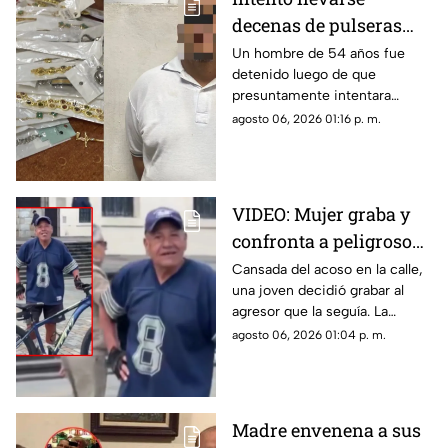
decenas de pulseras
sin pagar y terminó
Un hombre de 54 años fue
detenido luego de que
detenido en Centro de
presuntamente intentara
Torreón
sustraer mercancía de una
agosto 06, 2026 01:16 p. m.
tienda ubicada en el Centro de
Torreón.
VIDEO: Mujer graba y
confronta a peligroso
acosador que la iba
Cansada del acoso en la calle,
una joven decidió grabar al
siguiendo
agresor que la seguía. La
postura del acosador y la
agosto 06, 2026 01:04 p. m.
indiferencia de los testigos
indignaron en redes sociales.
Madre envenena a sus