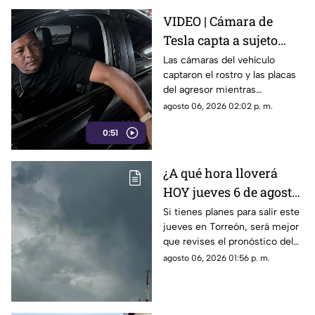
VIDEO | Cámara de
Tesla capta a sujeto
rayando el auto en
Las cámaras del vehículo
captaron el rostro y las placas
estacionamiento
del agresor mientras
vandalizaba la pintura. Esto
agosto 06, 2026 02:02 p. m.
reveló la investigación.
0:51
¿A qué hora lloverá
HOY jueves 6 de agosto
en Torreón?
Si tienes planes para salir este
jueves en Torreón, será mejor
que revises el pronóstico del
tiempo.
agosto 06, 2026 01:56 p. m.