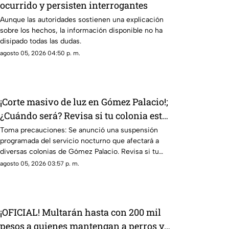
ocurrido y persisten interrogantes
Aunque las autoridades sostienen una explicación
sobre los hechos, la información disponible no ha
disipado todas las dudas.
agosto 05, 2026 04:50 p. m.
¡Corte masivo de luz en Gómez Palacio!;
¿Cuándo será? Revisa si tu colonia está
en la lista AQUÍ
Toma precauciones: Se anunció una suspensión
programada del servicio nocturno que afectará a
diversas colonias de Gómez Palacio. Revisa si tu
colonia está en la lista
agosto 05, 2026 03:57 p. m.
¡OFICIAL! Multarán hasta con 200 mil
pesos a quienes mantengan a perros y