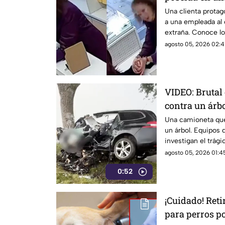
Una clienta protag
a una empleada al
extraña. Conoce los
agosto 05, 2026 02:4
VIDEO: Brutal
contra un árb
destruida
Una camioneta que
un árbol. Equipos 
investigan el trág
agosto 05, 2026 01:45
0:52
¡Cuidado! Ret
para perros p