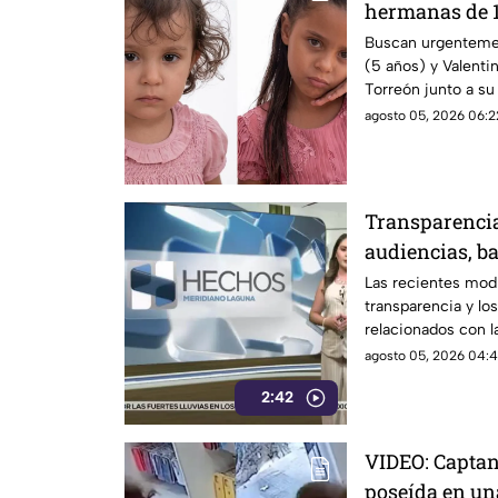
hermanas de 1
en Torreón
Buscan urgentemen
(5 años) y Valenti
Torreón junto a su
agosto 05, 2026 06:2
Transparencia
audiencias, ba
control de la
Las recientes mod
transparencia y lo
relacionados con 
cuestionamientos p
agosto 05, 2026 04:4
información y por 
2:42
sobre la difusión 
VIDEO: Captan
poseída en una