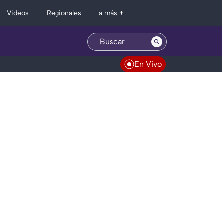
Regionales
Videos
a más +
En Vivo