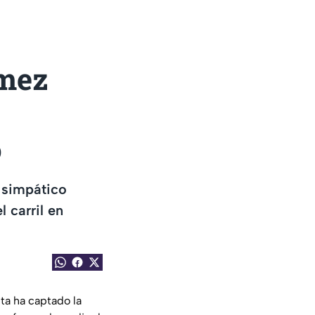
ómez
o
n simpático
l carril en
uta ha captado la