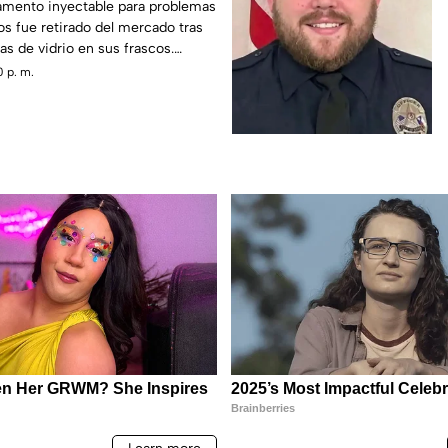
mento inyectable para problemas
ros fue retirado del mercado tras
as de vidrio en sus frascos.
 revisar empaques y suspender su
 p. m.