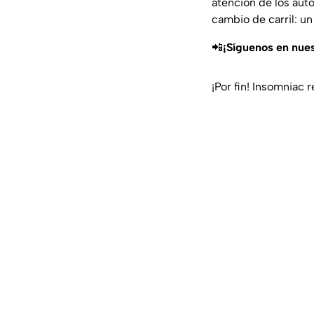
atención de los auto
cambio de carril: un 
📲
¡Síguenos en nue
¡Por fin! Insomniac 