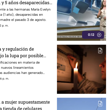
 y 5 años desaparecidas
te a las hermanas María Evelyn
na (1 año), desaparecidas en
 madre el pasado 3 de agosto.
2 p. m.
0:12
 y regulación de
jo la lupa por posible
 información
ificaciones en materia de
s nuevos lineamientos
las audiencias han generado
or un posible control de la
6 p. m.
el alcance que podrían tener
de contenidos de interés público.
 a mujer supuestamente
 tienda de celulares