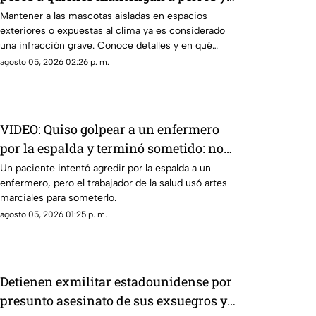
gatos viviendo en patios o azoteas
Mantener a las mascotas aisladas en espacios
exteriores o expuestas al clima ya es considerado
una infracción grave. Conoce detalles y en qué
casos aplican las sanciones.
agosto 05, 2026 02:26 p. m.
VIDEO: Quiso golpear a un enfermero
por la espalda y terminó sometido: no
sabía que era experto en artes
Un paciente intentó agredir por la espalda a un
enfermero, pero el trabajador de la salud usó artes
marciales
marciales para someterlo.
agosto 05, 2026 01:25 p. m.
Detienen exmilitar estadounidense por
presunto asesinato de sus exsuegros y