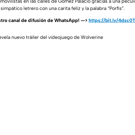
movilistas en las calles de Gómez Palacio gracias a una peculi
simpático letrero con una carita feliz y la palabra “Porfis”.
stro canal de difusión de WhatsApp! —>
https://bit.ly/4dsc0
revela nuevo tráiler del videojuego de Wolverine