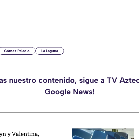
Gómez Palacio
La Laguna
das nuestro contenido, sigue a TV Azte
Google News!
yn y Valentina,