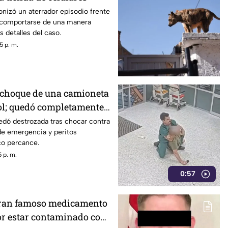
onizó un aterrador episodio frente
 comportarse de una manera
 detalles del caso.
5 p. m.
 choque de una camioneta
ol; quedó completamente
dó destrozada tras chocar contra
de emergencia y peritos
ico percance.
 p. m.
0:57
iran famoso medicamento
or estar contaminado con