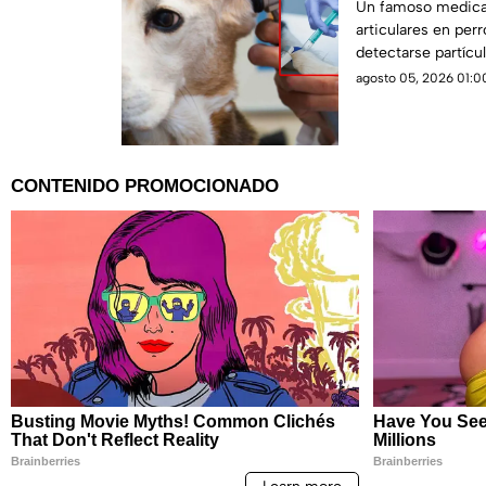
VIDRIOS
Un famoso medica
articulares en per
detectarse partícul
Autoridades piden
agosto 05, 2026 01:00
uso.