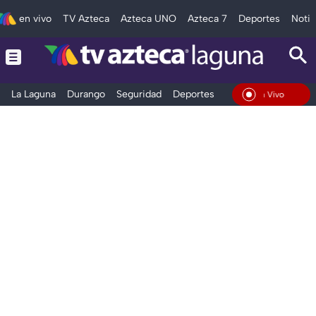
en vivo
TV Azteca
Azteca UNO
Azteca 7
Deportes
Notic
La Laguna
Durango
Seguridad
Deportes
Entretenimiento
En Vivo