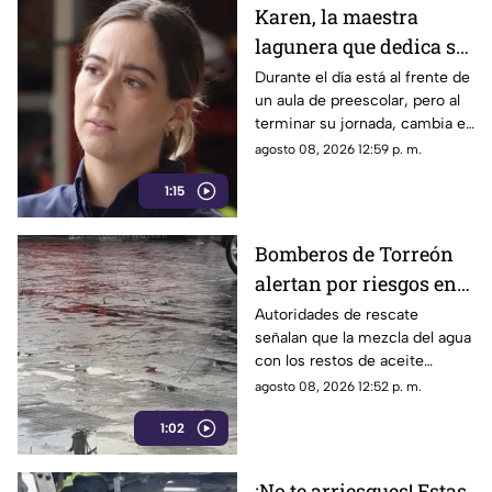
Karen, la maestra
lagunera que dedica su
tiempo libre a ser
Durante el día está al frente de
un aula de preescolar, pero al
bombera voluntaria
terminar su jornada, cambia el
pizarrón por el uniforme de
agosto 08, 2026 12:59 p. m.
rescate para servir a la
1:15
ciudadanía.
Bomberos de Torreón
alertan por riesgos en
el asfalto tras las
Autoridades de rescate
señalan que la mezcla del agua
recientes lluvias
con los restos de aceite
acumulados en la calle provoca
agosto 08, 2026 12:52 p. m.
que el pavimento se vuelva
1:02
sumamente resbaladizo.
¡No te arriesgues! Estas