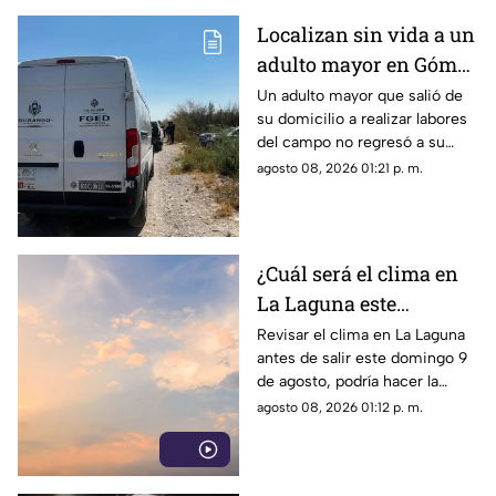
Localizan sin vida a un
adulto mayor en Gómez
Palacio; habría sufrido
Un adulto mayor que salió de
su domicilio a realizar labores
un infarto
del campo no regresó a su
hogar. Tras ser buscado por su
agosto 08, 2026 01:21 p. m.
familia, fue localizado sin vida.
¿Cuál será el clima en
La Laguna este
domingo 9 de agosto
Revisar el clima en La Laguna
antes de salir este domingo 9
2026?
de agosto, podría hacer la
diferencia entre un día
agosto 08, 2026 01:12 p. m.
tranquilo y uno lleno de
imprevistos.