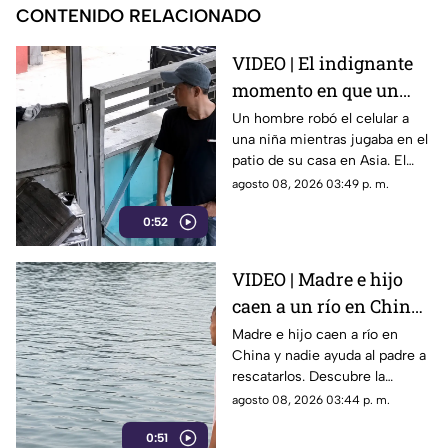
CONTENIDO RELACIONADO
VIDEO | El indignante
momento en que un
hombre roba el celular
Un hombre robó el celular a
una niña mientras jugaba en el
a una niña en su propia
patio de su casa en Asia. El
casa
video viral muestra cómo
agosto 08, 2026 03:49 p. m.
operó a plena luz del día
0:52
impunemente.
VIDEO | Madre e hijo
caen a un río en China
y nadie los ayuda por
Madre e hijo caen a río en
China y nadie ayuda al padre a
esta indignante razón
rescatarlos. Descubre la
polémica ley que castiga a los
agosto 08, 2026 03:44 p. m.
ciudadanos si fallan en el
0:51
rescate.