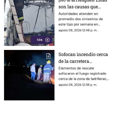
son las causas que
provocan incendios en
Autoridades atienden en
promedio dos siniestros de
vehículos
este tipo por semana en
Torreón. La falta de
agosto 08, 2026 12:48 p. m.
mantenimiento preventivo y la
1:06
suciedad en el motor son los
principales detonantes.
Sofocan incendio cerca
de la carretera
Matamoros-Torreón:
Elementos de rescate
sofocaron el fuego registrado
IMÁGENES
cerca de la zona de ladrilleras;
no se reportaron personas
agosto 08, 2026 12:38 p. m.
lesionadas.