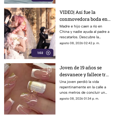
VIDEO| Así fue la
conmovedora boda en
México que le dio un
Madre e hijo caen a río en
China y nadie ayuda al padre a
final feliz a Mitsuri y
rescatarlos. Descubre la
Obana
polémica ley que castiga a los
agosto 08, 2026 02:42 p. m.
ciudadanos si fallan en el
1:02
rescate.
Joven de 19 años se
desvanece y fallece tras
ponerse uñas en
Una joven perdió la vida
repentinamente en la calle a
Coahuila
unos metros de concluir un
servicio de uñas. Autoridades
agosto 08, 2026 01:34 p. m.
investigan un posible infarto
fulminante.