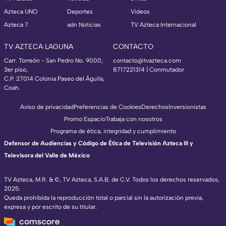
Azteca UNO
Deportes
Videos
Azteca 7
adn Noticias
TV Azteca Internacional
TV AZTECA LAGUNA
CONTACTO
Carr. Torreón - San Pedro No. 9000,
contacto@tvazteca.com
3er piso,
8717221314
| Conmutador
C.P. 27014 Colonia Paseo del Águila,
Coah.
Aviso de privacidad
Preferencias de Cookies
Derechos
Inversionistas
Promo Espacio
Trabaja con nosotros
Programa de ética, integridad y cumplimiento
Defensor de Audiencias y Código de Ética de Televisión Azteca III y
Televisora del Valle de México
TV Azteca, M.R. & ©, TV Azteca, S.A.B. de C.V. Todos los derechos reservados,
2025.
Queda prohibida la reproducción total o parcial sin la autorización previa,
expresa y por escrito de su titular.