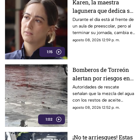
Karen, la maestra
lagunera que dedica su
tiempo libre a ser
Durante el día está al frente de
un aula de preescolar, pero al
bombera voluntaria
terminar su jornada, cambia el
pizarrón por el uniforme de
agosto 08, 2026 12:59 p. m.
rescate para servir a la
1:15
ciudadanía.
Bomberos de Torreón
alertan por riesgos en
el asfalto tras las
Autoridades de rescate
señalan que la mezcla del agua
recientes lluvias
con los restos de aceite
acumulados en la calle provoca
agosto 08, 2026 12:52 p. m.
que el pavimento se vuelva
1:02
sumamente resbaladizo.
¡No te arriesgues! Estas