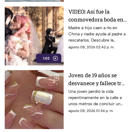
VIDEO| Así fue la
conmovedora boda en
México que le dio un
Madre e hijo caen a río en
China y nadie ayuda al padre a
final feliz a Mitsuri y
rescatarlos. Descubre la
Obana
polémica ley que castiga a los
agosto 08, 2026 02:42 p. m.
ciudadanos si fallan en el
1:02
rescate.
Joven de 19 años se
desvanece y fallece tras
ponerse uñas en
Una joven perdió la vida
repentinamente en la calle a
Coahuila
unos metros de concluir un
servicio de uñas. Autoridades
agosto 08, 2026 01:34 p. m.
investigan un posible infarto
fulminante.