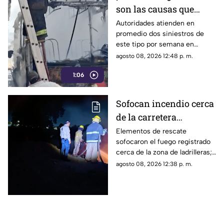
son las causas que
provocan incendios en
Autoridades atienden en
promedio dos siniestros de
vehículos
este tipo por semana en
Torreón. La falta de
agosto 08, 2026 12:48 p. m.
mantenimiento preventivo y la
1:06
suciedad en el motor son los
principales detonantes.
Sofocan incendio cerca
de la carretera
Matamoros-Torreón:
Elementos de rescate
sofocaron el fuego registrado
IMÁGENES
cerca de la zona de ladrilleras;
no se reportaron personas
agosto 08, 2026 12:38 p. m.
lesionadas.