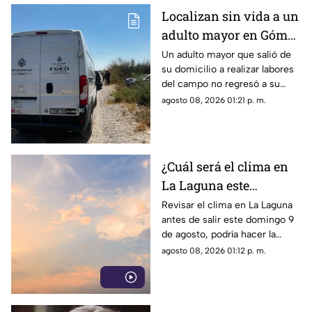
Localizan sin vida a un
adulto mayor en Gómez
Palacio; habría sufrido
Un adulto mayor que salió de
su domicilio a realizar labores
un infarto
del campo no regresó a su
hogar. Tras ser buscado por su
agosto 08, 2026 01:21 p. m.
familia, fue localizado sin vida.
¿Cuál será el clima en
La Laguna este
domingo 9 de agosto
Revisar el clima en La Laguna
antes de salir este domingo 9
2026?
de agosto, podría hacer la
diferencia entre un día
agosto 08, 2026 01:12 p. m.
tranquilo y uno lleno de
imprevistos.