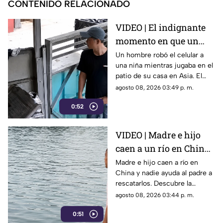
CONTENIDO RELACIONADO
VIDEO | El indignante
momento en que un
hombre roba el celular
Un hombre robó el celular a
una niña mientras jugaba en el
a una niña en su propia
patio de su casa en Asia. El
casa
video viral muestra cómo
agosto 08, 2026 03:49 p. m.
operó a plena luz del día
0:52
impunemente.
VIDEO | Madre e hijo
caen a un río en China
y nadie los ayuda por
Madre e hijo caen a río en
China y nadie ayuda al padre a
esta indignante razón
rescatarlos. Descubre la
polémica ley que castiga a los
agosto 08, 2026 03:44 p. m.
ciudadanos si fallan en el
0:51
rescate.