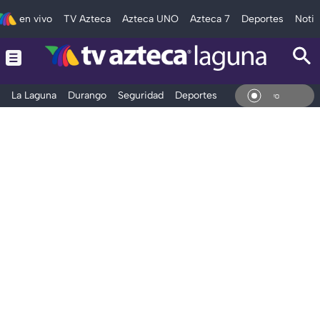
en vivo
TV Azteca
Azteca UNO
Azteca 7
Deportes
Notic
La Laguna
Durango
Seguridad
Deportes
Entretenimiento
En Vi