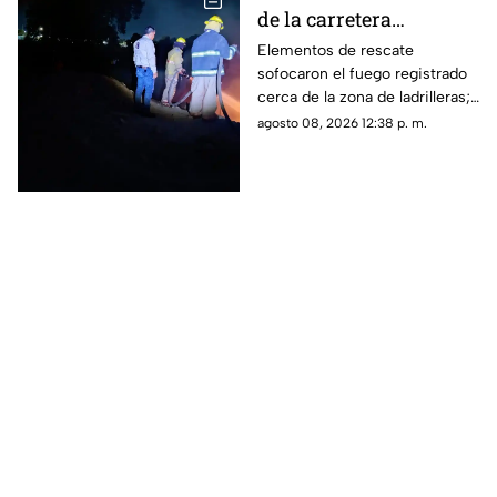
de la carretera
Matamoros-Torreón:
Elementos de rescate
sofocaron el fuego registrado
IMÁGENES
cerca de la zona de ladrilleras;
no se reportaron personas
agosto 08, 2026 12:38 p. m.
lesionadas.