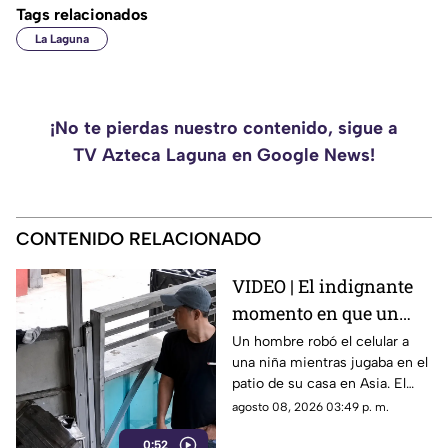
Tags relacionados
La Laguna
¡No te pierdas nuestro contenido, sigue a
TV Azteca Laguna en Google News!
CONTENIDO RELACIONADO
VIDEO | El indignante
momento en que un
hombre roba el celular
Un hombre robó el celular a
una niña mientras jugaba en el
a una niña en su propia
patio de su casa en Asia. El
casa
video viral muestra cómo
agosto 08, 2026 03:49 p. m.
operó a plena luz del día
0:52
impunemente.