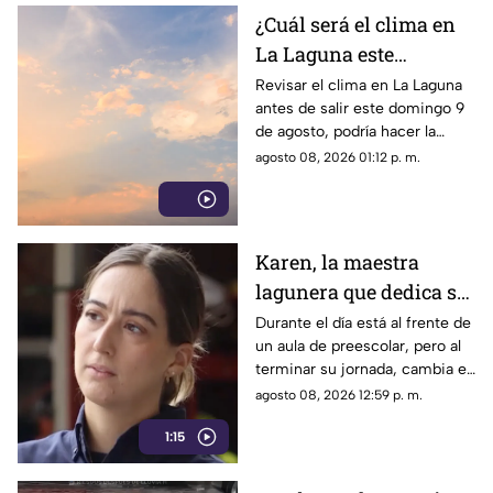
¿Cuál será el clima en
La Laguna este
domingo 9 de agosto
Revisar el clima en La Laguna
antes de salir este domingo 9
2026?
de agosto, podría hacer la
diferencia entre un día
agosto 08, 2026 01:12 p. m.
tranquilo y uno lleno de
imprevistos.
Karen, la maestra
lagunera que dedica su
tiempo libre a ser
Durante el día está al frente de
un aula de preescolar, pero al
bombera voluntaria
terminar su jornada, cambia el
pizarrón por el uniforme de
agosto 08, 2026 12:59 p. m.
rescate para servir a la
1:15
ciudadanía.