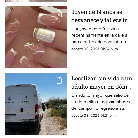
Joven de 19 años se
desvanece y fallece tras
ponerse uñas en
Una joven perdió la vida
repentinamente en la calle a
Coahuila
unos metros de concluir un
servicio de uñas. Autoridades
agosto 08, 2026 01:34 p. m.
investigan un posible infarto
fulminante.
Localizan sin vida a un
adulto mayor en Gómez
Palacio; habría sufrido
Un adulto mayor que salió de
su domicilio a realizar labores
un infarto
del campo no regresó a su
hogar. Tras ser buscado por su
agosto 08, 2026 01:21 p. m.
familia, fue localizado sin vida.