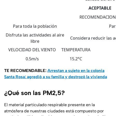
ACEPTABLE
RECOMENDACION
Para toda la población
Par
Disfruta las actividades al aire
Considera reducir las ac
libre
VELOCIDAD DEL VIENTO
TEMPERATURA
0.5m/s
15.2°C
TE RECOMENDABLE:
Arrestan a sujeto en la colonia
Santa Rosa: agredió a su familia y destrozó la vivienda
¿Qué son las PM2,5?
El material particulado respirable presente en la
atmósfera de nuestras ciudades está compuesto por