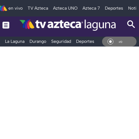
en vivo
TV Azteca
Azteca UNO
Azteca 7
Deportes
Notic
La Laguna
Durango
Seguridad
Deportes
Entretenimiento
En Vi