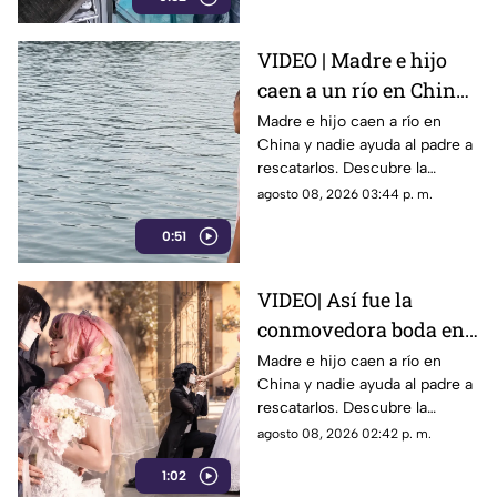
VIDEO | Madre e hijo
caen a un río en China
y nadie los ayuda por
Madre e hijo caen a río en
China y nadie ayuda al padre a
esta indignante razón
rescatarlos. Descubre la
polémica ley que castiga a los
agosto 08, 2026 03:44 p. m.
ciudadanos si fallan en el
0:51
rescate.
VIDEO| Así fue la
conmovedora boda en
México que le dio un
Madre e hijo caen a río en
China y nadie ayuda al padre a
final feliz a Mitsuri y
rescatarlos. Descubre la
Obana
polémica ley que castiga a los
agosto 08, 2026 02:42 p. m.
ciudadanos si fallan en el
1:02
rescate.