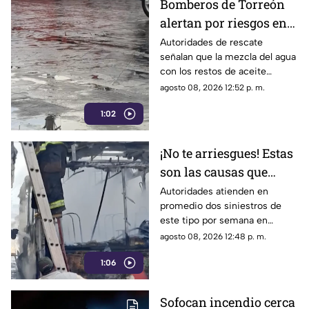
Bomberos de Torreón
alertan por riesgos en
el asfalto tras las
Autoridades de rescate
señalan que la mezcla del agua
recientes lluvias
con los restos de aceite
acumulados en la calle provoca
agosto 08, 2026 12:52 p. m.
que el pavimento se vuelva
1:02
sumamente resbaladizo.
¡No te arriesgues! Estas
son las causas que
provocan incendios en
Autoridades atienden en
promedio dos siniestros de
vehículos
este tipo por semana en
Torreón. La falta de
agosto 08, 2026 12:48 p. m.
mantenimiento preventivo y la
1:06
suciedad en el motor son los
principales detonantes.
Sofocan incendio cerca