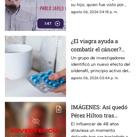
su hijo, quien fue visto por
encontrarlo con vida
última vez el 30 de julio de
agosto 06, 2026 04:18 p. m.
2024 cuando se dirigía a
1:47
trabajar.
¿El viagra ayuda a
combatir el cáncer?
Estudio revela que
Un grupo de investigadores
identificó un nuevo efecto del
podría frenar la
sildenafil, principio activo del
metástasis
viagra, que podría cambiar su
agosto 06, 2026 03:44 p. m.
papel en la medicina.
IMÁGENES: Así quedó
Pérez Hilton tras
agresiones durante en
El influencer de 48 años
atraviesa un momento
vivo de TikTok
delicado tras ser trasladado a