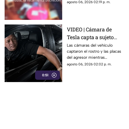
agredió físicamente a un niño
agosto 06, 2026 02:19 p. m.
con autismo. La madre
interpuso la denuncia. Véase
con precaución.
VIDEO | Cámara de
Tesla capta a sujeto
rayando el auto en
Las cámaras del vehículo
captaron el rostro y las placas
estacionamiento
del agresor mientras
vandalizaba la pintura. Esto
agosto 06, 2026 02:02 p. m.
reveló la investigación.
0:51