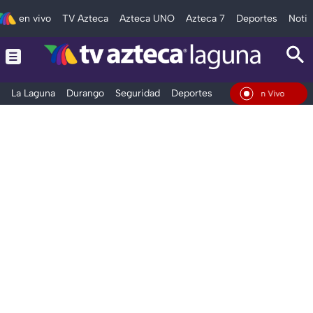
en vivo
TV Azteca
Azteca UNO
Azteca 7
Deportes
Notic
La Laguna
Durango
Seguridad
Deportes
Entretenimiento
En Vivo