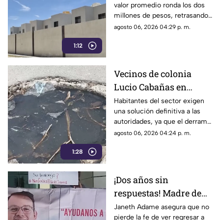
valor promedio ronda los dos
casa en La Laguna?
millones de pesos, retrasando
considerablemente la edad en
agosto 06, 2026 04:29 p. m.
la que los ciudadanos logran
1:12
adquirir su patrimonio.
Vecinos de colonia
Lucio Cabañas en
Lerdo exigen a SAPAL
Habitantes del sector exigen
una solución definitiva a las
reparar constante brote
autoridades, ya que el derrame
de aguas negras
representa un grave foco de
agosto 06, 2026 04:24 p. m.
infección y temen
1:28
afectaciones estructurales.
¡Dos años sin
respuestas! Madre de
Pablo Jared mantiene
Janeth Adame asegura que no
pierde la fe de ver regresar a
la esperanza de