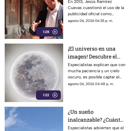
por publicidad oficial a
En 2013, Jesús Ramírez
Cuevas cuestionó el uso de la
ser señalado por
publicidad oficial como
estrategia de control
herramienta para presionar a
agosto 06, 2026 06:35 p. m.
informativo
los medios de comunicación.
1:28
Años después, su papel dentro
del gobierno ha reavivado las
críticas por las políticas
¡El universo en una
relacionadas con la difusión de
imagen! Descubre el
la información.
fascinante mundo de la
Especialistas explican que con
mucha paciencia y un cielo
astrofotografía en La
oscuro, es posible captar el
Laguna
aparente movimiento de las
agosto 06, 2026 04:48 p. m.
estrellas desde nuestra región.
1:22
¿Un sueño
inalcanzable? ¿Cuánto
cuesta comprar una
Especialistas advierten que el