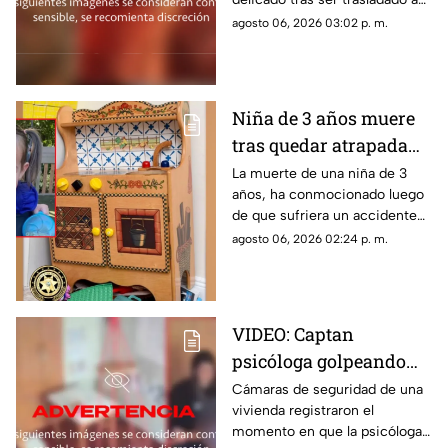
un hospital por cuerpos de
agosto 06, 2026 03:02 p. m.
emergencia. Este es su estado
de salud y los problemas que
enfrentaba.
Niña de 3 años muere
tras quedar atrapada
en cocina de juguete
La muerte de una niña de 3
años, ha conmocionado luego
de que sufriera un accidente
doméstico con una cocina de
agosto 06, 2026 02:24 p. m.
juguete de madera.
VIDEO: Captan
psicóloga golpeando
brutalmente a niño
Cámaras de seguridad de una
vivienda registraron el
INDEFENSO con
momento en que la psicóloga
autismo y epilepsia