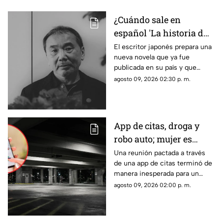
¿Cuándo sale en
español 'La historia de
Kaho', la nueva novela
El escritor japonés prepara una
nueva novela que ya fue
de Haruki Murakami?
publicada en su país y que
apunta a llegar a los lectores
agosto 09, 2026 02:30 p. m.
de habla hispana.
App de citas, droga y
robo auto; mujer es
vinculada a proceso
Una reunión pactada a través
de una app de citas terminó de
por asalto tras
manera inesperada para un
encuentro en hotel
hombre, quien al recuperar el
agosto 09, 2026 02:00 p. m.
conocimiento descubrió que
varias de sus pertenencias
habían desaparecido.