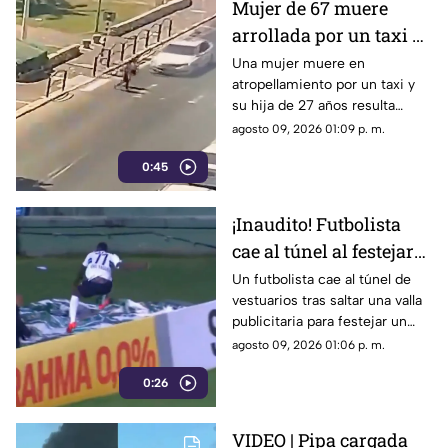
Mujer de 67 muere
arrollada por un taxi y
su hija de 27 queda
Una mujer muere en
atropellamiento por un taxi y
herida | VIDEO
su hija de 27 años resulta
herida. Conoce los detalles de
agosto 09, 2026 01:09 p. m.
este trágico percance vial
0:45
ocurrido.
¡Inaudito! Futbolista
cae al túnel al festejar
un gol | VIDEO
Un futbolista cae al túnel de
vestuarios tras saltar una valla
publicitaria para festejar un
gol. La anotación fue anulada y
agosto 09, 2026 01:06 p. m.
terminó lesionado.
0:26
VIDEO | Pipa cargada