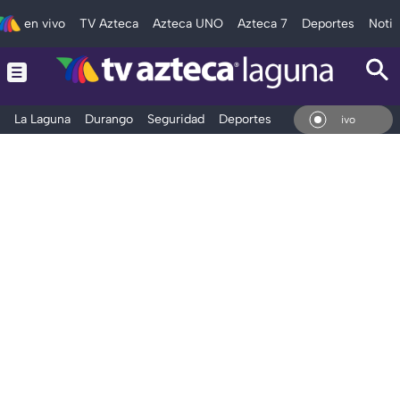
en vivo
TV Azteca
Azteca UNO
Azteca 7
Deportes
Notic
La Laguna
Durango
Seguridad
Deportes
Entretenimiento
En Vivo