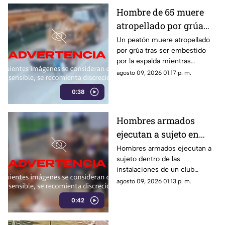
Hombre de 65 muere
atropellado por grúa
tras ser embestido |
Un peatón muere atropellado
por grúa tras ser embestido
VIDEO
por la espalda mientras
caminaba. El hombre de 65
agosto 09, 2026 01:17 p. m.
años falleció de forma
0:38
inmediata en el sitio.
Hombres armados
ejecutan a sujeto en
club de fútbol | VIDEO
Hombres armados ejecutan a
sujeto dentro de las
instalaciones de un club
deportivo. Los agresores
agosto 09, 2026 01:13 p. m.
utilizaron pistolas y una
0:42
escopeta para el ataque.