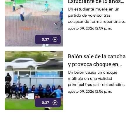
Estudiante de 15 años
muere en un partido de
Un estudiante muere en un
partido de voleibol tras
voleibol | VIDEO
colapsar de forma repentina en
la cancha. Conoce los detalles
agosto 09, 2026 12:59 p. m.
reportados por las autoridades.
0:37
Balón sale de la cancha
y provoca choque en
pleno partido | VIDEO
Un balón causa un choque
múltiple en una vialidad
principal tras salir del estadio
durante un partido. El freno de
agosto 09, 2026 12:56 p. m.
un auto provocó la colisión.
0:37