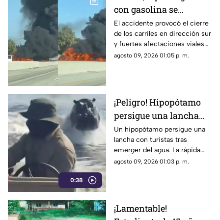
con gasolina se
incendia tras accidente
El accidente provocó el cierre
de los carriles en dirección sur
y paraliza autopista
y fuertes afectaciones viales
en la zona.
agosto 09, 2026 01:05 p. m.
¡Peligro! Hipopótamo
persigue una lancha
llena de turistas |
Un hipopótamo persigue una
lancha con turistas tras
VIDEO
emerger del agua. La rápida
reacción del guía evitó un
agosto 09, 2026 01:03 p. m.
ataque y puso a salvo a todos a
0:38
bordo.
¡Lamentable!