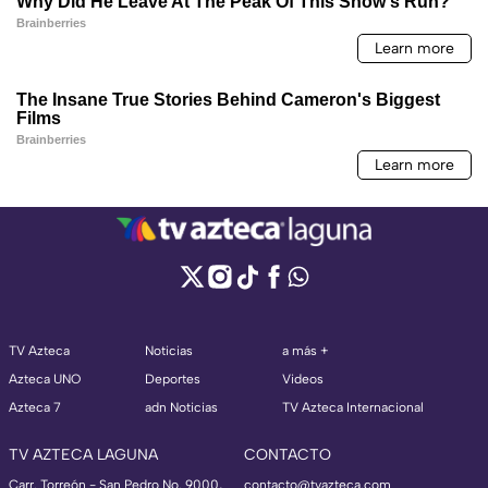
TV Azteca
Noticias
a más +
Azteca UNO
Deportes
Videos
Azteca 7
adn Noticias
TV Azteca Internacional
TV AZTECA LAGUNA
CONTACTO
Carr. Torreón - San Pedro No. 9000,
contacto@tvazteca.com