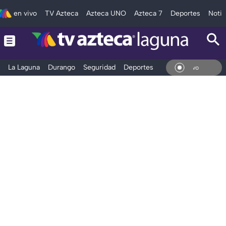
en vivo
TV Azteca
Azteca UNO
Azteca 7
Deportes
Notic
La Laguna
Durango
Seguridad
Deportes
Entretenimiento
En V