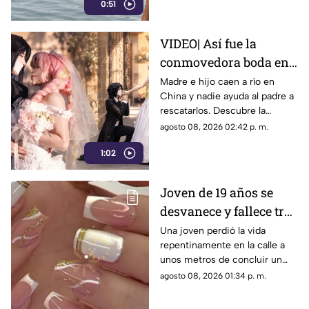
0:51
rescate.
VIDEO| Así fue la
conmovedora boda en
México que le dio un
Madre e hijo caen a río en
China y nadie ayuda al padre a
final feliz a Mitsuri y
rescatarlos. Descubre la
Obana
polémica ley que castiga a los
agosto 08, 2026 02:42 p. m.
ciudadanos si fallan en el
1:02
rescate.
Joven de 19 años se
desvanece y fallece tras
ponerse uñas en
Una joven perdió la vida
repentinamente en la calle a
Coahuila
unos metros de concluir un
servicio de uñas. Autoridades
agosto 08, 2026 01:34 p. m.
investigan un posible infarto
fulminante.