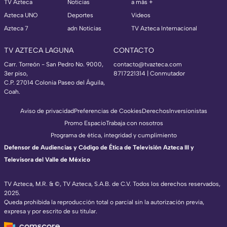
TV Azteca
Noticias
a más +
Azteca UNO
Deportes
Videos
Azteca 7
adn Noticias
TV Azteca Internacional
TV AZTECA LAGUNA
CONTACTO
Carr. Torreón - San Pedro No. 9000,
contacto@tvazteca.com
3er piso,
8717221314
| Conmutador
C.P. 27014 Colonia Paseo del Águila,
Coah.
Aviso de privacidad
Preferencias de Cookies
Derechos
Inversionistas
Promo Espacio
Trabaja con nosotros
Programa de ética, integridad y cumplimiento
Defensor de Audiencias y Código de Ética de Televisión Azteca III y
Televisora del Valle de México
TV Azteca, M.R. & ©, TV Azteca, S.A.B. de C.V. Todos los derechos reservados,
2025.
Queda prohibida la reproducción total o parcial sin la autorización previa,
expresa y por escrito de su titular.