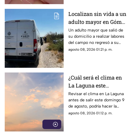
Localizan sin vida a un
adulto mayor en Gómez
Palacio; habría sufrido
Un adulto mayor que salió de
su domicilio a realizar labores
un infarto
del campo no regresó a su
hogar. Tras ser buscado por su
agosto 08, 2026 01:21 p. m.
familia, fue localizado sin vida.
¿Cuál será el clima en
La Laguna este
domingo 9 de agosto
Revisar el clima en La Laguna
antes de salir este domingo 9
2026?
de agosto, podría hacer la
diferencia entre un día
agosto 08, 2026 01:12 p. m.
tranquilo y uno lleno de
imprevistos.