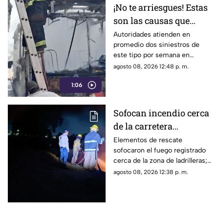
¡No te arriesgues! Estas
son las causas que
provocan incendios en
Autoridades atienden en
promedio dos siniestros de
vehículos
este tipo por semana en
Torreón. La falta de
agosto 08, 2026 12:48 p. m.
mantenimiento preventivo y la
1:06
suciedad en el motor son los
principales detonantes.
Sofocan incendio cerca
de la carretera
Matamoros-Torreón:
Elementos de rescate
sofocaron el fuego registrado
IMÁGENES
cerca de la zona de ladrilleras;
no se reportaron personas
agosto 08, 2026 12:38 p. m.
lesionadas.