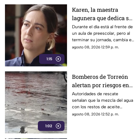
Karen, la maestra
lagunera que dedica su
tiempo libre a ser
Durante el día está al frente de
un aula de preescolar, pero al
bombera voluntaria
terminar su jornada, cambia el
pizarrón por el uniforme de
agosto 08, 2026 12:59 p. m.
rescate para servir a la
1:15
ciudadanía.
Bomberos de Torreón
alertan por riesgos en
el asfalto tras las
Autoridades de rescate
señalan que la mezcla del agua
recientes lluvias
con los restos de aceite
acumulados en la calle provoca
agosto 08, 2026 12:52 p. m.
que el pavimento se vuelva
1:02
sumamente resbaladizo.