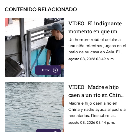
CONTENIDO RELACIONADO
VIDEO | El indignante
momento en que un
hombre roba el celular
Un hombre robó el celular a
una niña mientras jugaba en el
a una niña en su propia
patio de su casa en Asia. El
casa
video viral muestra cómo
agosto 08, 2026 03:49 p. m.
operó a plena luz del día
0:52
impunemente.
VIDEO | Madre e hijo
caen a un río en China
y nadie los ayuda por
Madre e hijo caen a río en
China y nadie ayuda al padre a
esta indignante razón
rescatarlos. Descubre la
polémica ley que castiga a los
agosto 08, 2026 03:44 p. m.
ciudadanos si fallan en el