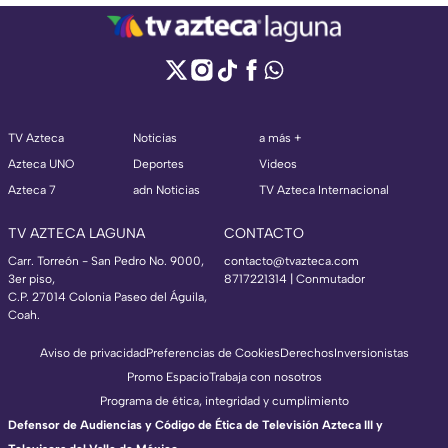
TV Azteca
Noticias
a más +
Azteca UNO
Deportes
Videos
Azteca 7
adn Noticias
TV Azteca Internacional
TV AZTECA LAGUNA
CONTACTO
Carr. Torreón - San Pedro No. 9000,
contacto@tvazteca.com
3er piso,
8717221314
| Conmutador
C.P. 27014 Colonia Paseo del Águila,
Coah.
Aviso de privacidad
Preferencias de Cookies
Derechos
Inversionistas
Promo Espacio
Trabaja con nosotros
Programa de ética, integridad y cumplimiento
Defensor de Audiencias y Código de Ética de Televisión Azteca III y