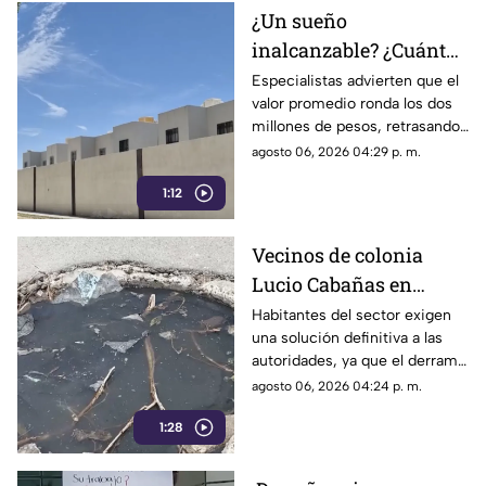
¿Un sueño
inalcanzable? ¿Cuánto
cuesta comprar una
Especialistas advierten que el
valor promedio ronda los dos
casa en La Laguna?
millones de pesos, retrasando
considerablemente la edad en
agosto 06, 2026 04:29 p. m.
la que los ciudadanos logran
1:12
adquirir su patrimonio.
Vecinos de colonia
Lucio Cabañas en
Lerdo exigen a SAPAL
Habitantes del sector exigen
una solución definitiva a las
reparar constante brote
autoridades, ya que el derrame
de aguas negras
representa un grave foco de
agosto 06, 2026 04:24 p. m.
infección y temen
1:28
afectaciones estructurales.