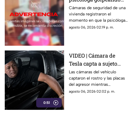
brutalmente a niño
Cámaras de seguridad de una
vivienda registraron el
INDEFENSO con
momento en que la psicóloga
autismo y epilepsia
agredió físicamente a un niño
agosto 06, 2026 02:19 p. m.
con autismo. La madre
interpuso la denuncia. Véase
con precaución.
VIDEO | Cámara de
Tesla capta a sujeto
rayando el auto en
Las cámaras del vehículo
captaron el rostro y las placas
estacionamiento
del agresor mientras
vandalizaba la pintura. Esto
agosto 06, 2026 02:02 p. m.
reveló la investigación.
0:51