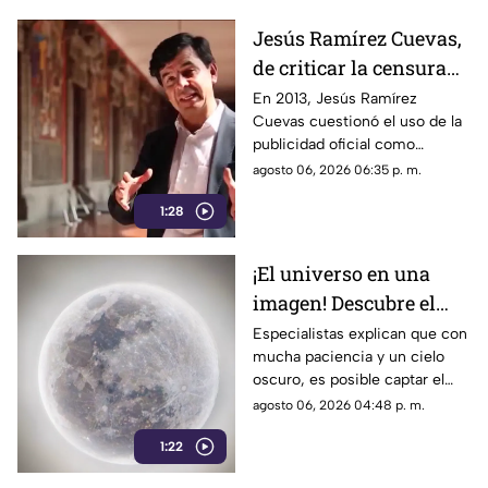
Jesús Ramírez Cuevas,
de criticar la censura
por publicidad oficial a
En 2013, Jesús Ramírez
Cuevas cuestionó el uso de la
ser señalado por
publicidad oficial como
estrategia de control
herramienta para presionar a
agosto 06, 2026 06:35 p. m.
informativo
los medios de comunicación.
1:28
Años después, su papel dentro
del gobierno ha reavivado las
críticas por las políticas
¡El universo en una
relacionadas con la difusión de
imagen! Descubre el
la información.
fascinante mundo de la
Especialistas explican que con
mucha paciencia y un cielo
astrofotografía en La
oscuro, es posible captar el
Laguna
aparente movimiento de las
agosto 06, 2026 04:48 p. m.
estrellas desde nuestra región.
1:22