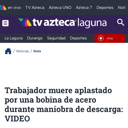
en vivo
TV Azteca
Azteca UNO
Azteca 7
Deportes
Notic
La Laguna
Durango
Seguridad
Deportes
Entretenimiento
En Vivo
Noticias
Nota
Trabajador muere aplastado
por una bobina de acero
durante maniobra de descarga:
VIDEO