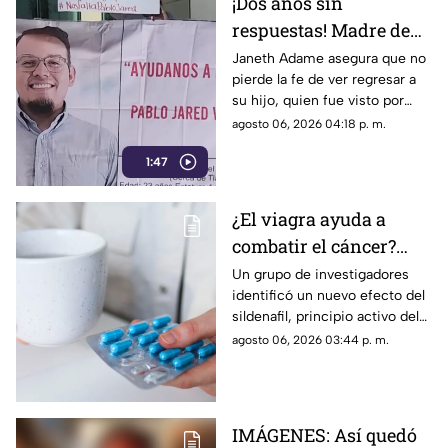
¡Dos años sin
respuestas! Madre de
Pablo Jared mantiene
Janeth Adame asegura que no
pierde la fe de ver regresar a
la esperanza de
su hijo, quien fue visto por
encontrarlo con vida
última vez el 30 de julio de
agosto 06, 2026 04:18 p. m.
2024 cuando se dirigía a
1:47
trabajar.
¿El viagra ayuda a
combatir el cáncer?
Estudio revela que
Un grupo de investigadores
identificó un nuevo efecto del
podría frenar la
sildenafil, principio activo del
metástasis
viagra, que podría cambiar su
agosto 06, 2026 03:44 p. m.
papel en la medicina.
IMÁGENES: Así quedó