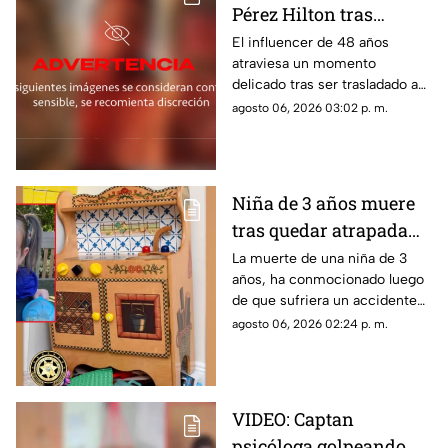
Pérez Hilton tras
agresiones durante en
El influencer de 48 años
atraviesa un momento
vivo de TikTok
delicado tras ser trasladado a
un hospital por cuerpos de
agosto 06, 2026 03:02 p. m.
emergencia. Este es su estado
de salud y los problemas que
enfrentaba.
Niña de 3 años muere
tras quedar atrapada
en cocina de juguete
La muerte de una niña de 3
años, ha conmocionado luego
de que sufriera un accidente
doméstico con una cocina de
agosto 06, 2026 02:24 p. m.
juguete de madera.
VIDEO: Captan
psicóloga golpeando