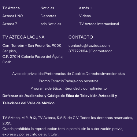
TV Azteca
Noticias
a más +
Azteca UNO
Deportes
Videos
Azteca 7
adn Noticias
TV Azteca Internacional
TV AZTECA LAGUNA
CONTACTO
Carr. Torreón - San Pedro No. 9000,
contacto@tvazteca.com
3er piso,
8717221314
| Conmutador
C.P. 27014 Colonia Paseo del Águila,
Coah.
Aviso de privacidad
Preferencias de Cookies
Derechos
Inversionistas
Promo Espacio
Trabaja con nosotros
Programa de ética, integridad y cumplimiento
Defensor de Audiencias y Código de Ética de Televisión Azteca III y
Televisora del Valle de México
TV Azteca, M.R. & ©, TV Azteca, S.A.B. de C.V. Todos los derechos reservados,
2025.
Queda prohibida la reproducción total o parcial sin la autorización previa,
expresa y por escrito de su titular.