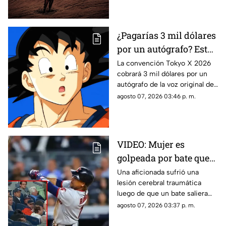
¿Pagarías 3 mil dólares
por un autógrafo? Esto
cobra quien da voz a
La convención Tokyo X 2026
cobrará 3 mil dólares por un
Goku e indigna a los
autógrafo de la voz original de
fans
Goku en Dragon Ball. Fans
agosto 07, 2026 03:46 p. m.
denuncian abuso en los
precios.
VIDEO: Mujer es
golpeada por bate que
salió volando en
Una aficionada sufrió una
lesión cerebral traumática
partido de los Yankees;
luego de que un bate saliera
los demandó por 10
disparado hacia las gradas en
agosto 07, 2026 03:37 p. m.
millones de dólares
pleno partido. La víctima acusa
fallas en la red de protección