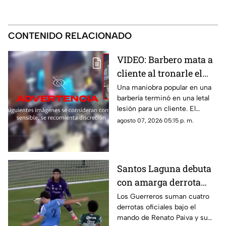
CONTENIDO RELACIONADO
VIDEO: Barbero mata a
cliente al tronarle el
cuello mientras le
Una maniobra popular en una
barbería terminó en una letal
cortaba el cabello
lesión para un cliente. El
momento quedó registrado
agosto 07, 2026 05:15 p. m.
por las cámaras de seguridad,
véase con precaución.
Santos Laguna debuta
con amarga derrota
ante el New York City
Los Guerreros suman cuatro
derrotas oficiales bajo el
en la Leagues Cup
mando de Renato Paiva y su