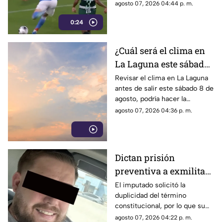
próximo reto será ante el
agosto 07, 2026 04:44 p. m.
Chicago Fire.
0:24
¿Cuál será el clima en
La Laguna este sábado
8 de agosto 2026?
Revisar el clima en La Laguna
antes de salir este sábado 8 de
agosto, podría hacer la
diferencia entre un día
agosto 07, 2026 04:36 p. m.
tranquilo y uno lleno de
imprevistos.
Dictan prisión
preventiva a exmilitar
estadounidense por
El imputado solicitó la
duplicidad del término
asesinato de tres
constitucional, por lo que su
personas en Coahuila
situación jurídica se definirá
agosto 07, 2026 04:22 p. m.