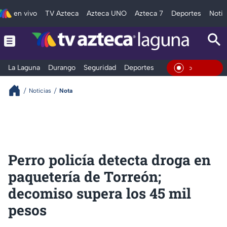
en vivo
TV Azteca
Azteca UNO
Azteca 7
Deportes
Notic
La Laguna
Durango
Seguridad
Deportes
Entretenimiento
En Vivo
Noticias
Nota
Perro policía detecta droga en
paquetería de Torreón;
decomiso supera los 45 mil
pesos