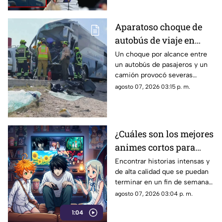
del Yankee Stadium.
Aparatoso choque de
autobús de viaje en
carretera deja un
Un choque por alcance entre
un autobús de pasajeros y un
conductor prensado y
camión provocó severas
dos heridos
afectaciones viales. El
agosto 07, 2026 03:15 p. m.
operador de la unidad quedó
prensado tras el golpe.
¿Cuáles son los mejores
animes cortos para
maratonear? El TOP 5
Encontrar historias intensas y
de alta calidad que se puedan
imperdibles que puedes
terminar en un fin de semana
ver completos en
se ha convertido en una
agosto 07, 2026 03:04 p. m.
streaming
prioridad para los fanáticos de
1:04
la animación japonesa.