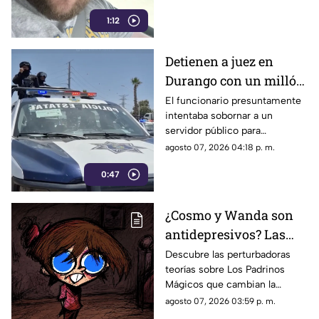
en una próxima audiencia el 11
1:12
de agosto.
Detienen a juez en
Durango con un millón
de pesos y un arma de
El funcionario presuntamente
intentaba sobornar a un
fuego
servidor público para
reclasificar diversas causas
agosto 07, 2026 04:18 p. m.
penales. Fue interceptado en
0:47
el estacionamiento de una
tienda de autoservicio.
¿Cosmo y Wanda son
antidepresivos? Las
perturbadoras teorías y
Descubre las perturbadoras
teorías sobre Los Padrinos
las hipótesis más
Mágicos que cambian la
oscuras sobre Los
historia de Timmy Turner y el
agosto 07, 2026 03:59 p. m.
Padrinos Mágicos
origen de sus seres mágicos.