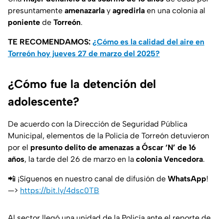
presuntamente
amenazarla
y
agredirla
en una colonia al
poniente
de
Torreón
.
TE RECOMENDAMOS:
¿Cómo es la calidad del aire en
Torreón hoy jueves 27 de marzo del 2025?
¿Cómo fue la detención del
adolescente?
De acuerdo con la Dirección de Seguridad Pública
Municipal, elementos de la Policía de Torreón detuvieron
por el
presunto delito de amenazas a Óscar ‘N’ de 16
años
, la tarde del 26 de marzo en la
colonia Vencedora
.
📲 ¡Síguenos en nuestro canal de difusión de
WhatsApp
!
—>
https://bit.ly/4dsc0TB
Al sector llegó una unidad de la Policía ante el reporte de