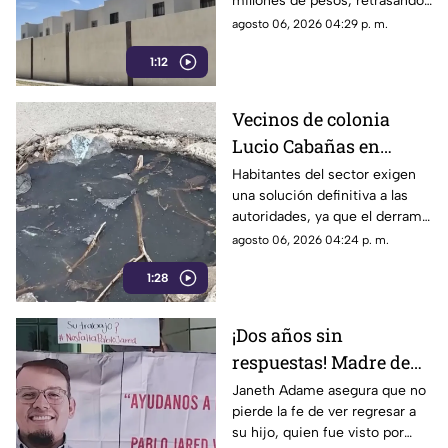
millones de pesos, retrasando
considerablemente la edad en
agosto 06, 2026 04:29 p. m.
la que los ciudadanos logran
1:12
adquirir su patrimonio.
Vecinos de colonia
Lucio Cabañas en
Lerdo exigen a SAPAL
Habitantes del sector exigen
una solución definitiva a las
reparar constante brote
autoridades, ya que el derrame
de aguas negras
representa un grave foco de
agosto 06, 2026 04:24 p. m.
infección y temen
1:28
afectaciones estructurales.
¡Dos años sin
respuestas! Madre de
Pablo Jared mantiene
Janeth Adame asegura que no
pierde la fe de ver regresar a
la esperanza de
su hijo, quien fue visto por
encontrarlo con vida