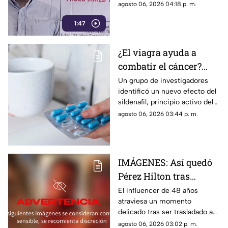
última vez el 30 de julio de
agosto 06, 2026 04:18 p. m.
2024 cuando se dirigía a
1:47
trabajar.
¿El viagra ayuda a
combatir el cáncer?
Estudio revela que
Un grupo de investigadores
identificó un nuevo efecto del
podría frenar la
sildenafil, principio activo del
metástasis
viagra, que podría cambiar su
agosto 06, 2026 03:44 p. m.
papel en la medicina.
IMÁGENES: Así quedó
Pérez Hilton tras
agresiones durante en
El influencer de 48 años
atraviesa un momento
vivo de TikTok
delicado tras ser trasladado a
un hospital por cuerpos de
agosto 06, 2026 03:02 p. m.