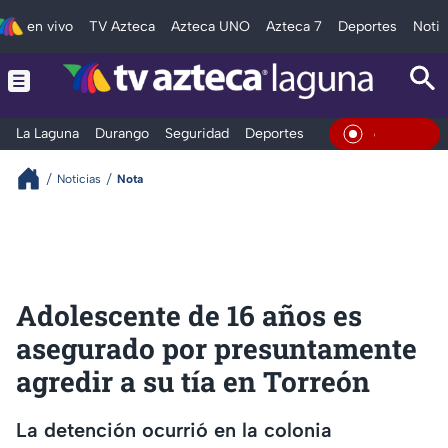
en vivo
TV Azteca
Azteca UNO
Azteca 7
Deportes
Notic
La Laguna
Durango
Seguridad
Deportes
Entretenimiento
En Vivo
Noticias
Nota
Adolescente de 16 años es
asegurado por presuntamente
agredir a su tía en Torreón
La detención ocurrió en la colonia