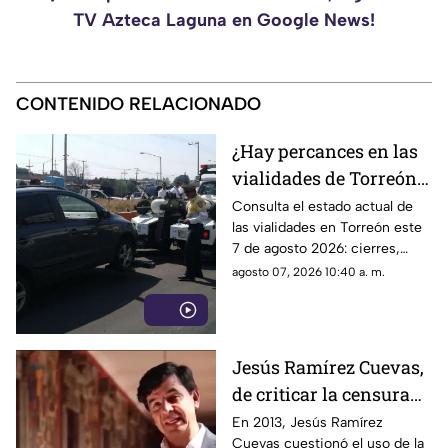
TV Azteca Laguna en Google News!
CONTENIDO RELACIONADO
¿Hay percances en las
vialidades de Torreón
HOY viernes 7 de
Consulta el estado actual de
las vialidades en Torreón este
agosto2026?
7 de agosto 2026: cierres,
accidentes, obras y consejos
agosto 07, 2026 10:40 a. m.
para tu trayecto.
Jesús Ramírez Cuevas,
de criticar la censura
por publicidad oficial a
En 2013, Jesús Ramírez
Cuevas cuestionó el uso de la