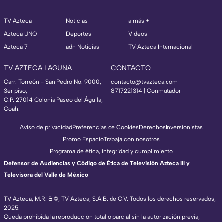
TV Azteca
Noticias
a más +
Azteca UNO
Deportes
Videos
Azteca 7
adn Noticias
TV Azteca Internacional
TV AZTECA LAGUNA
CONTACTO
Carr. Torreón - San Pedro No. 9000,
contacto@tvazteca.com
3er piso,
8717221314
| Conmutador
C.P. 27014 Colonia Paseo del Águila,
Coah.
Aviso de privacidad
Preferencias de Cookies
Derechos
Inversionistas
Promo Espacio
Trabaja con nosotros
Programa de ética, integridad y cumplimiento
Defensor de Audiencias y Código de Ética de Televisión Azteca III y
Televisora del Valle de México
TV Azteca, M.R. & ©, TV Azteca, S.A.B. de C.V. Todos los derechos reservados,
2025.
Queda prohibida la reproducción total o parcial sin la autorización previa,