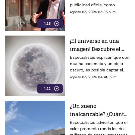
ser señalado por
publicidad oficial como
estrategia de control
herramienta para presionar a
agosto 06, 2026 06:35 p. m.
informativo
los medios de comunicación.
1:28
Años después, su papel dentro
del gobierno ha reavivado las
críticas por las políticas
¡El universo en una
relacionadas con la difusión de
imagen! Descubre el
la información.
fascinante mundo de la
Especialistas explican que con
mucha paciencia y un cielo
astrofotografía en La
oscuro, es posible captar el
Laguna
aparente movimiento de las
agosto 06, 2026 04:48 p. m.
estrellas desde nuestra región.
1:22
¿Un sueño
inalcanzable? ¿Cuánto
cuesta comprar una
Especialistas advierten que el
valor promedio ronda los dos
casa en La Laguna?