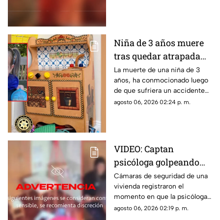
emergencia. Este es su estado
de salud y los problemas que
enfrentaba.
Niña de 3 años muere
tras quedar atrapada
en cocina de juguete
La muerte de una niña de 3
años, ha conmocionado luego
de que sufriera un accidente
doméstico con una cocina de
agosto 06, 2026 02:24 p. m.
juguete de madera.
VIDEO: Captan
psicóloga golpeando
brutalmente a niño
Cámaras de seguridad de una
vivienda registraron el
INDEFENSO con
momento en que la psicóloga
autismo y epilepsia
agredió físicamente a un niño
agosto 06, 2026 02:19 p. m.
con autismo. La madre