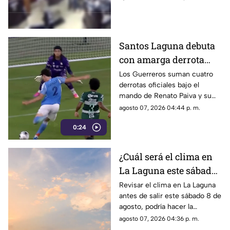
por las cámaras de seguridad,
véase con precaución.
Santos Laguna debuta
con amarga derrota
ante el New York City
Los Guerreros suman cuatro
derrotas oficiales bajo el
en la Leagues Cup
mando de Renato Paiva y su
próximo reto será ante el
agosto 07, 2026 04:44 p. m.
Chicago Fire.
0:24
¿Cuál será el clima en
La Laguna este sábado
8 de agosto 2026?
Revisar el clima en La Laguna
antes de salir este sábado 8 de
agosto, podría hacer la
diferencia entre un día
agosto 07, 2026 04:36 p. m.
tranquilo y uno lleno de