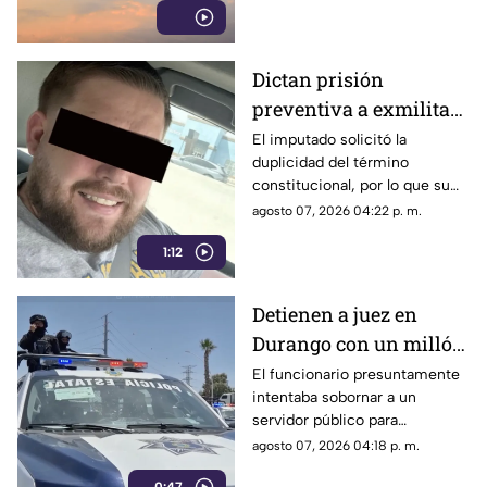
imprevistos.
Dictan prisión
preventiva a exmilitar
estadounidense por
El imputado solicitó la
duplicidad del término
asesinato de tres
constitucional, por lo que su
personas en Coahuila
situación jurídica se definirá
agosto 07, 2026 04:22 p. m.
en una próxima audiencia el 11
1:12
de agosto.
Detienen a juez en
Durango con un millón
de pesos y un arma de
El funcionario presuntamente
intentaba sobornar a un
fuego
servidor público para
reclasificar diversas causas
agosto 07, 2026 04:18 p. m.
penales. Fue interceptado en