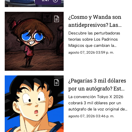
0:47
el estacionamiento de una
tienda de autoservicio.
¿Cosmo y Wanda son
antidepresivos? Las
perturbadoras teorías y
Descubre las perturbadoras
teorías sobre Los Padrinos
las hipótesis más
Mágicos que cambian la
oscuras sobre Los
historia de Timmy Turner y el
agosto 07, 2026 03:59 p. m.
Padrinos Mágicos
origen de sus seres mágicos.
¿Pagarías 3 mil dólares
por un autógrafo? Esto
cobra quien da voz a
La convención Tokyo X 2026
cobrará 3 mil dólares por un
Goku e indigna a los
autógrafo de la voz original de
fans
Goku en Dragon Ball. Fans
agosto 07, 2026 03:46 p. m.
denuncian abuso en los
precios.