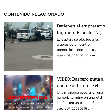
CONTENIDO RELACIONADO
Detienen al empresario
lagunero Ernesto “N”,
alias “El Güino”, tras
La captura se efectuó a las
afueras de un centro
despliegue de
comercial al norte de la
seguridad en Torreón
ciudad; le habrían asegurado
agosto 07, 2026 08:46 p. m.
un arma de fuego sin
documentación reglamentaria.
VIDEO: Barbero mata a
cliente al tronarle el
cuello mientras le
Una maniobra popular en una
barbería terminó en una letal
cortaba el cabello
lesión para un cliente. El
momento quedó registrado
agosto 07, 2026 05:15 p. m.