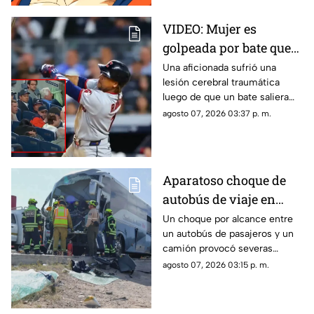
VIDEO: Mujer es
golpeada por bate que
salió volando en
Una aficionada sufrió una
lesión cerebral traumática
partido de los Yankees;
luego de que un bate saliera
los demandó por 10
disparado hacia las gradas en
agosto 07, 2026 03:37 p. m.
millones de dólares
pleno partido. La víctima acusa
fallas en la red de protección
del Yankee Stadium.
Aparatoso choque de
autobús de viaje en
carretera deja un
Un choque por alcance entre
un autobús de pasajeros y un
conductor prensado y
camión provocó severas
dos heridos
afectaciones viales. El
agosto 07, 2026 03:15 p. m.
operador de la unidad quedó
prensado tras el golpe.