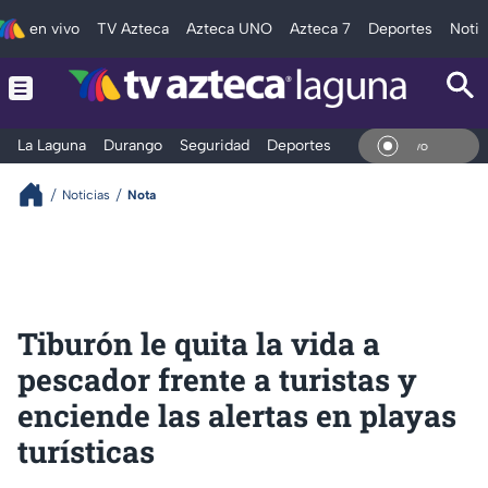
en vivo
TV Azteca
Azteca UNO
Azteca 7
Deportes
Notic
La Laguna
Durango
Seguridad
Deportes
Entretenimiento
En Vi
Noticias
Nota
Tiburón le quita la vida a
pescador frente a turistas y
enciende las alertas en playas
turísticas