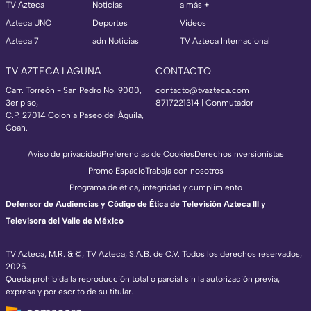
TV Azteca
Noticias
a más +
Azteca UNO
Deportes
Videos
Azteca 7
adn Noticias
TV Azteca Internacional
TV AZTECA LAGUNA
CONTACTO
Carr. Torreón - San Pedro No. 9000,
contacto@tvazteca.com
3er piso,
8717221314
| Conmutador
C.P. 27014 Colonia Paseo del Águila,
Coah.
Aviso de privacidad
Preferencias de Cookies
Derechos
Inversionistas
Promo Espacio
Trabaja con nosotros
Programa de ética, integridad y cumplimiento
Defensor de Audiencias y Código de Ética de Televisión Azteca III y
Televisora del Valle de México
TV Azteca, M.R. & ©, TV Azteca, S.A.B. de C.V. Todos los derechos reservados,
2025.
Queda prohibida la reproducción total o parcial sin la autorización previa,
expresa y por escrito de su titular.