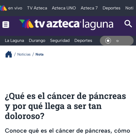
en vivo
TV Azteca
Azteca UNO
Azteca 7
Deportes
Notic
La Laguna
Durango
Seguridad
Deportes
Entretenimiento
En Vi
Noticias
Nota
¿Qué es el cáncer de páncreas
y por qué llega a ser tan
doloroso?
Conoce qué es el cáncer de páncreas, cómo