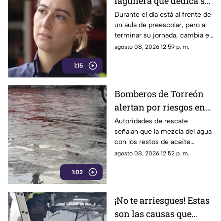
lagunera que dedica su
tiempo libre a ser
Durante el día está al frente de
un aula de preescolar, pero al
bombera voluntaria
terminar su jornada, cambia el
pizarrón por el uniforme de
agosto 08, 2026 12:59 p. m.
rescate para servir a la
1:15
ciudadanía.
Bomberos de Torreón
alertan por riesgos en
el asfalto tras las
Autoridades de rescate
señalan que la mezcla del agua
recientes lluvias
con los restos de aceite
acumulados en la calle provoca
agosto 08, 2026 12:52 p. m.
que el pavimento se vuelva
1:02
sumamente resbaladizo.
¡No te arriesgues! Estas
son las causas que