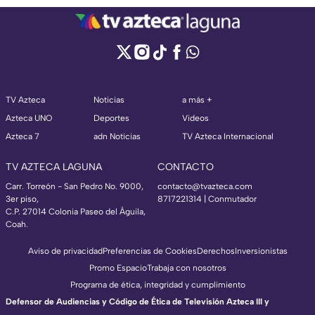
TV Azteca
Noticias
a más +
Azteca UNO
Deportes
Videos
Azteca 7
adn Noticias
TV Azteca Internacional
TV AZTECA LAGUNA
CONTACTO
Carr. Torreón - San Pedro No. 9000,
contacto@tvazteca.com
3er piso,
8717221314
| Conmutador
C.P. 27014 Colonia Paseo del Águila,
Coah.
Aviso de privacidad
Preferencias de Cookies
Derechos
Inversionistas
Promo Espacio
Trabaja con nosotros
Programa de ética, integridad y cumplimiento
Defensor de Audiencias y Código de Ética de Televisión Azteca III y