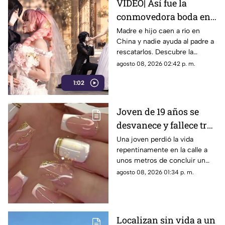
VIDEO| Así fue la
conmovedora boda en
México que le dio un
Madre e hijo caen a río en
China y nadie ayuda al padre a
final feliz a Mitsuri y
rescatarlos. Descubre la
Obana
polémica ley que castiga a los
agosto 08, 2026 02:42 p. m.
ciudadanos si fallan en el
1:02
rescate.
Joven de 19 años se
desvanece y fallece tras
ponerse uñas en
Una joven perdió la vida
repentinamente en la calle a
Coahuila
unos metros de concluir un
servicio de uñas. Autoridades
agosto 08, 2026 01:34 p. m.
investigan un posible infarto
fulminante.
Localizan sin vida a un