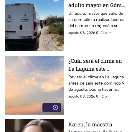
adulto mayor en Gómez
Palacio; habría sufrido
Un adulto mayor que salió de
su domicilio a realizar labores
un infarto
del campo no regresó a su
hogar. Tras ser buscado por su
agosto 08, 2026 01:21 p. m.
familia, fue localizado sin vida.
¿Cuál será el clima en
La Laguna este
domingo 9 de agosto
Revisar el clima en La Laguna
antes de salir este domingo 9
2026?
de agosto, podría hacer la
diferencia entre un día
agosto 08, 2026 01:12 p. m.
tranquilo y uno lleno de
imprevistos.
Karen, la maestra