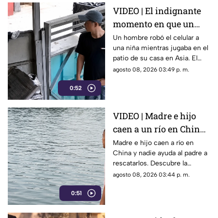
VIDEO | El indignante
momento en que un
hombre roba el celular
Un hombre robó el celular a
una niña mientras jugaba en el
a una niña en su propia
patio de su casa en Asia. El
casa
video viral muestra cómo
agosto 08, 2026 03:49 p. m.
operó a plena luz del día
0:52
impunemente.
VIDEO | Madre e hijo
caen a un río en China
y nadie los ayuda por
Madre e hijo caen a río en
China y nadie ayuda al padre a
esta indignante razón
rescatarlos. Descubre la
polémica ley que castiga a los
agosto 08, 2026 03:44 p. m.
ciudadanos si fallan en el
0:51
rescate.