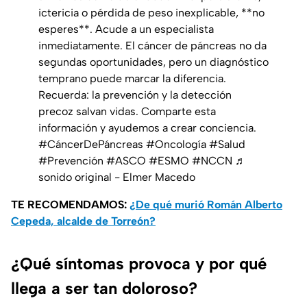
ictericia o pérdida de peso inexplicable, **no
esperes**. Acude a un especialista
inmediatamente. El cáncer de páncreas no da
segundas oportunidades, pero un diagnóstico
temprano puede marcar la diferencia.
Recuerda: la prevención y la detección
precoz salvan vidas. Comparte esta
información y ayudemos a crear conciencia.
#CáncerDePáncreas
#Oncología
#Salud
#Prevención
#ASCO
#ESMO
#NCCN
♬
sonido original - Elmer Macedo
TE RECOMENDAMOS:
¿De qué murió Román Alberto
Cepeda, alcalde de Torreón?
¿Qué síntomas provoca y por qué
llega a ser tan doloroso?