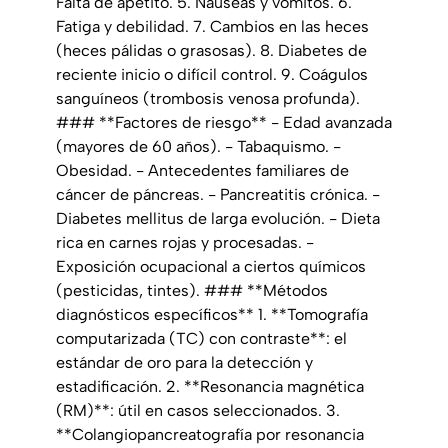
Falta de apetito. 5. Náuseas y vómitos. 6.
Fatiga y debilidad. 7. Cambios en las heces
(heces pálidas o grasosas). 8. Diabetes de
reciente inicio o difícil control. 9. Coágulos
sanguíneos (trombosis venosa profunda).
### **Factores de riesgo** - Edad avanzada
(mayores de 60 años). - Tabaquismo. -
Obesidad. - Antecedentes familiares de
cáncer de páncreas. - Pancreatitis crónica. -
Diabetes mellitus de larga evolución. - Dieta
rica en carnes rojas y procesadas. -
Exposición ocupacional a ciertos químicos
(pesticidas, tintes). ### **Métodos
diagnósticos específicos** 1. **Tomografía
computarizada (TC) con contraste**: el
estándar de oro para la detección y
estadificación. 2. **Resonancia magnética
(RM)**: útil en casos seleccionados. 3.
**Colangiopancreatografía por resonancia