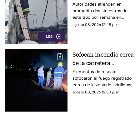
provocan incendios en
Autoridades atienden en
promedio dos siniestros de
vehículos
este tipo por semana en
Torreón. La falta de
agosto 08, 2026 12:48 p. m.
mantenimiento preventivo y la
1:06
suciedad en el motor son los
principales detonantes.
Sofocan incendio cerca
de la carretera
Matamoros-Torreón:
Elementos de rescate
sofocaron el fuego registrado
IMÁGENES
cerca de la zona de ladrilleras;
no se reportaron personas
agosto 08, 2026 12:38 p. m.
lesionadas.