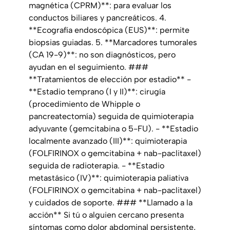
magnética (CPRM)**: para evaluar los
conductos biliares y pancreáticos. 4.
**Ecografía endoscópica (EUS)**: permite
biopsias guiadas. 5. **Marcadores tumorales
(CA 19-9)**: no son diagnósticos, pero
ayudan en el seguimiento. ###
**Tratamientos de elección por estadio** -
**Estadio temprano (I y II)**: cirugía
(procedimiento de Whipple o
pancreatectomía) seguida de quimioterapia
adyuvante (gemcitabina o 5-FU). - **Estadio
localmente avanzado (III)**: quimioterapia
(FOLFIRINOX o gemcitabina + nab-paclitaxel)
seguida de radioterapia. - **Estadio
metastásico (IV)**: quimioterapia paliativa
(FOLFIRINOX o gemcitabina + nab-paclitaxel)
y cuidados de soporte. ### **Llamado a la
acción** Si tú o alguien cercano presenta
síntomas como dolor abdominal persistente,