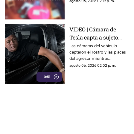
agredió físicamente a un niño
agosto 06, 2026 02:19 p. m.
con autismo. La madre
interpuso la denuncia. Véase
con precaución.
VIDEO | Cámara de
Tesla capta a sujeto
rayando el auto en
Las cámaras del vehículo
captaron el rostro y las placas
estacionamiento
del agresor mientras
vandalizaba la pintura. Esto
agosto 06, 2026 02:02 p. m.
reveló la investigación.
0:51