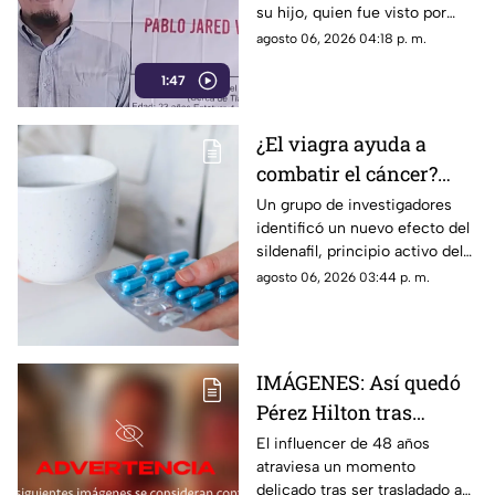
su hijo, quien fue visto por
encontrarlo con vida
última vez el 30 de julio de
agosto 06, 2026 04:18 p. m.
2024 cuando se dirigía a
1:47
trabajar.
¿El viagra ayuda a
combatir el cáncer?
Estudio revela que
Un grupo de investigadores
identificó un nuevo efecto del
podría frenar la
sildenafil, principio activo del
metástasis
viagra, que podría cambiar su
agosto 06, 2026 03:44 p. m.
papel en la medicina.
IMÁGENES: Así quedó
Pérez Hilton tras
agresiones durante en
El influencer de 48 años
atraviesa un momento
vivo de TikTok
delicado tras ser trasladado a