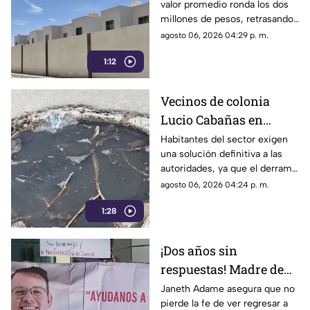
valor promedio ronda los dos
casa en La Laguna?
millones de pesos, retrasando
considerablemente la edad en
agosto 06, 2026 04:29 p. m.
la que los ciudadanos logran
1:12
adquirir su patrimonio.
Vecinos de colonia
Lucio Cabañas en
Lerdo exigen a SAPAL
Habitantes del sector exigen
una solución definitiva a las
reparar constante brote
autoridades, ya que el derrame
de aguas negras
representa un grave foco de
agosto 06, 2026 04:24 p. m.
infección y temen
1:28
afectaciones estructurales.
¡Dos años sin
respuestas! Madre de
Pablo Jared mantiene
Janeth Adame asegura que no
pierde la fe de ver regresar a
la esperanza de