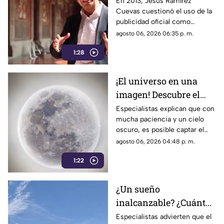
por publicidad oficial a
En 2013, Jesús Ramírez
Cuevas cuestionó el uso de la
ser señalado por
publicidad oficial como
estrategia de control
herramienta para presionar a
agosto 06, 2026 06:35 p. m.
informativo
los medios de comunicación.
1:28
Años después, su papel dentro
del gobierno ha reavivado las
críticas por las políticas
¡El universo en una
relacionadas con la difusión de
imagen! Descubre el
la información.
fascinante mundo de la
Especialistas explican que con
mucha paciencia y un cielo
astrofotografía en La
oscuro, es posible captar el
Laguna
aparente movimiento de las
agosto 06, 2026 04:48 p. m.
estrellas desde nuestra región.
1:22
¿Un sueño
inalcanzable? ¿Cuánto
cuesta comprar una
Especialistas advierten que el