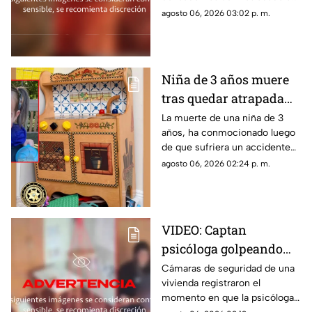
un hospital por cuerpos de
agosto 06, 2026 03:02 p. m.
emergencia. Este es su estado
de salud y los problemas que
enfrentaba.
Niña de 3 años muere
tras quedar atrapada
en cocina de juguete
La muerte de una niña de 3
años, ha conmocionado luego
de que sufriera un accidente
doméstico con una cocina de
agosto 06, 2026 02:24 p. m.
juguete de madera.
VIDEO: Captan
psicóloga golpeando
brutalmente a niño
Cámaras de seguridad de una
vivienda registraron el
INDEFENSO con
momento en que la psicóloga
autismo y epilepsia