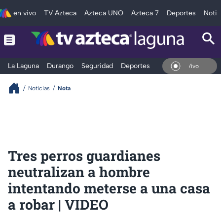
en vivo
TV Azteca
Azteca UNO
Azteca 7
Deportes
Notic
La Laguna
Durango
Seguridad
Deportes
Entretenimiento
En Vivo
Noticias
Nota
Tres perros guardianes
neutralizan a hombre
intentando meterse a una casa
a robar | VIDEO