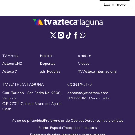
TV Azteca
Noticias
a más +
Azteca UNO
Deportes
Videos
Azteca 7
adn Noticias
TV Azteca Internacional
TV AZTECA LAGUNA
CONTACTO
Carr. Torreón - San Pedro No. 9000,
contacto@tvazteca.com
3er piso,
8717221314
| Conmutador
C.P. 27014 Colonia Paseo del Águila,
Coah.
Aviso de privacidad
Preferencias de Cookies
Derechos
Inversionistas
Promo Espacio
Trabaja con nosotros
Programa de ética, integridad y cumplimiento