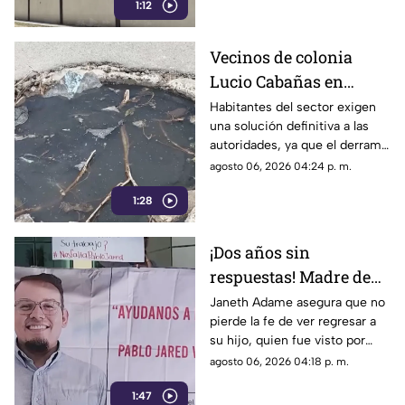
1:12
adquirir su patrimonio.
Vecinos de colonia
Lucio Cabañas en
Lerdo exigen a SAPAL
Habitantes del sector exigen
una solución definitiva a las
reparar constante brote
autoridades, ya que el derrame
de aguas negras
representa un grave foco de
agosto 06, 2026 04:24 p. m.
infección y temen
1:28
afectaciones estructurales.
¡Dos años sin
respuestas! Madre de
Pablo Jared mantiene
Janeth Adame asegura que no
pierde la fe de ver regresar a
la esperanza de
su hijo, quien fue visto por
encontrarlo con vida
última vez el 30 de julio de
agosto 06, 2026 04:18 p. m.
2024 cuando se dirigía a
1:47
trabajar.