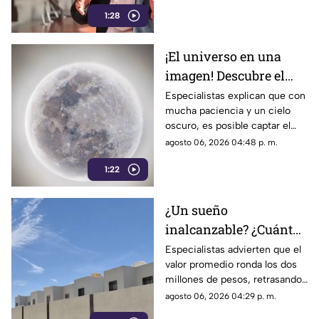
los medios de comunicación.
1:28
Años después, su papel dentro
del gobierno ha reavivado las
críticas por las políticas
¡El universo en una
relacionadas con la difusión de
imagen! Descubre el
la información.
fascinante mundo de la
Especialistas explican que con
mucha paciencia y un cielo
astrofotografía en La
oscuro, es posible captar el
Laguna
aparente movimiento de las
agosto 06, 2026 04:48 p. m.
estrellas desde nuestra región.
1:22
¿Un sueño
inalcanzable? ¿Cuánto
cuesta comprar una
Especialistas advierten que el
valor promedio ronda los dos
casa en La Laguna?
millones de pesos, retrasando
considerablemente la edad en
agosto 06, 2026 04:29 p. m.
la que los ciudadanos logran