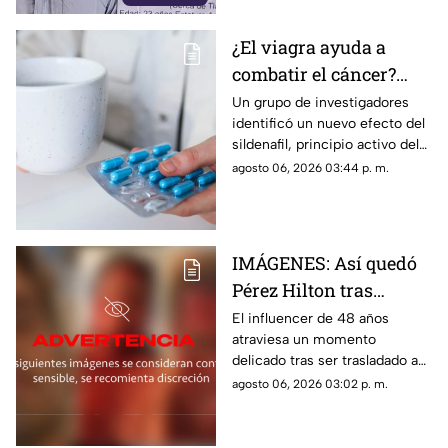
¿El viagra ayuda a
combatir el cáncer?
Estudio revela que
Un grupo de investigadores
identificó un nuevo efecto del
podría frenar la
sildenafil, principio activo del
metástasis
viagra, que podría cambiar su
agosto 06, 2026 03:44 p. m.
papel en la medicina.
IMÁGENES: Así quedó
Pérez Hilton tras
agresiones durante en
El influencer de 48 años
atraviesa un momento
vivo de TikTok
delicado tras ser trasladado a
un hospital por cuerpos de
agosto 06, 2026 03:02 p. m.
emergencia. Este es su estado
de salud y los problemas que
enfrentaba.