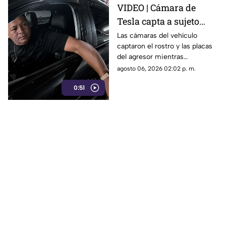
VIDEO | Cámara de
Tesla capta a sujeto
rayando el auto en
Las cámaras del vehículo
captaron el rostro y las placas
estacionamiento
del agresor mientras
vandalizaba la pintura. Esto
agosto 06, 2026 02:02 p. m.
reveló la investigación.
0:51