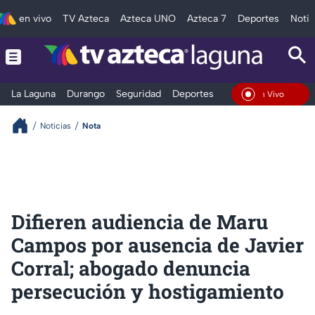
en vivo
TV Azteca
Azteca UNO
Azteca 7
Deportes
Notic
La Laguna
Durango
Seguridad
Deportes
Entretenimiento
En Vivo
Noticias
Nota
Difieren audiencia de Maru
Campos por ausencia de Javier
Corral; abogado denuncia
persecución y hostigamiento