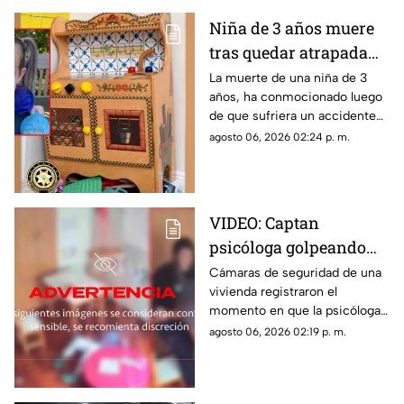
Niña de 3 años muere
tras quedar atrapada
en cocina de juguete
La muerte de una niña de 3
años, ha conmocionado luego
de que sufriera un accidente
doméstico con una cocina de
agosto 06, 2026 02:24 p. m.
juguete de madera.
VIDEO: Captan
psicóloga golpeando
brutalmente a niño
Cámaras de seguridad de una
vivienda registraron el
INDEFENSO con
momento en que la psicóloga
autismo y epilepsia
agredió físicamente a un niño
agosto 06, 2026 02:19 p. m.
con autismo. La madre
interpuso la denuncia. Véase
con precaución.