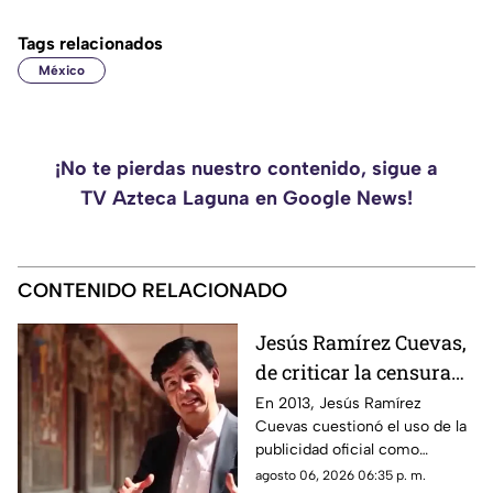
Tags relacionados
México
¡No te pierdas nuestro contenido, sigue a
TV Azteca Laguna en Google News!
CONTENIDO RELACIONADO
Jesús Ramírez Cuevas,
de criticar la censura
por publicidad oficial a
En 2013, Jesús Ramírez
Cuevas cuestionó el uso de la
ser señalado por
publicidad oficial como
estrategia de control
herramienta para presionar a
agosto 06, 2026 06:35 p. m.
informativo