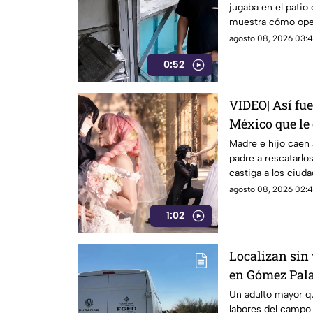
jugaba en el patio 
muestra cómo operó
impunemente.
agosto 08, 2026 03:4
0:52
VIDEO| Así fu
México que le d
Mitsuri y Oba
Madre e hijo caen 
padre a rescatarlo
castiga a los ciuda
agosto 08, 2026 02:4
1:02
Localizan sin
en Gómez Pala
infarto
Un adulto mayor qu
labores del campo 