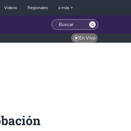
Regionales
Videos
a más +
En Vivo
obación