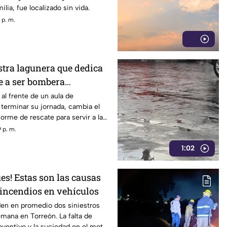
lia, fue localizado sin vida.
 p. m.
stra lagunera que dedica
e a ser bombera
 al frente de un aula de
l terminar su jornada, cambia el
forme de rescate para servir a la
 p. m.
1:02
ues! Estas son las causas
incendios en vehículos
den en promedio dos siniestros
emana en Torreón. La falta de
ventivo y la suciedad en el motor