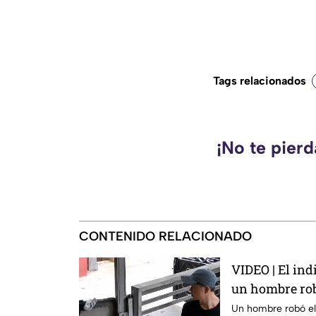
Tags relacionados
¡No te pier
CONTENIDO RELACIONADO
VIDEO | El in
un hombre rob
en su propia 
Un hombre robó el 