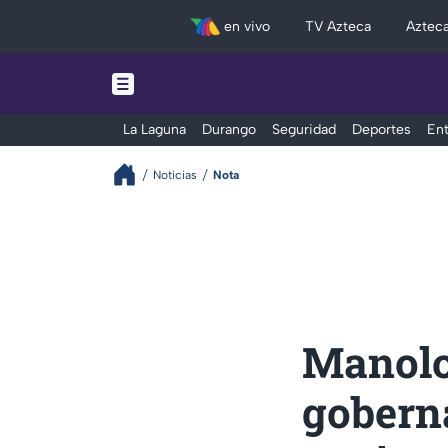
en vivo
TV Azteca
Aztec
La Laguna
Durango
Seguridad
Deportes
Ent
Noticias
Nota
Manolo
gobern