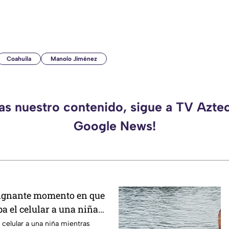
Coahuila
Manolo Jiménez
das nuestro contenido, sigue a TV Azte
Google News!
dignante momento en que
a el celular a una niña
casa
celular a una niña mientras