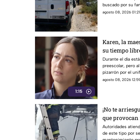
buscado por su fami
agosto 08, 2026 01:21
Karen, la mae
su tiempo libr
voluntaria
Durante el día está
preescolar, pero a
pizarrón por el uni
ciudadanía.
agosto 08, 2026 12:59
1:15
¡No te arriesg
que provocan 
Autoridades atien
de este tipo por s
mantenimiento pre