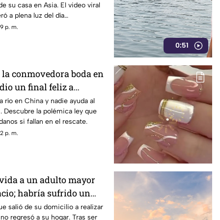
de su casa en Asia. El video viral
 a plena luz del día
9 p. m.
0:51
e la conmovedora boda en
io un final feliz a
na
a río en China y nadie ayuda al
s. Descubre la polémica ley que
danos si fallan en el rescate.
2 p. m.
 vida a un adulto mayor
cio; habría sufrido un
e salió de su domicilio a realizar
no regresó a su hogar. Tras ser