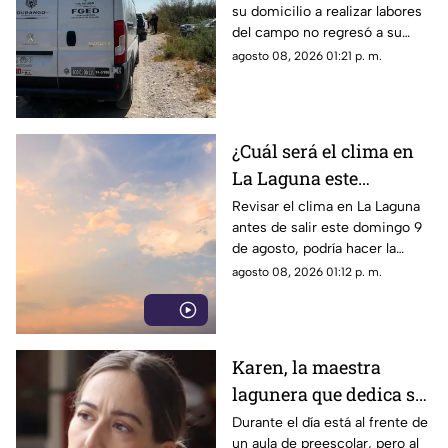
su domicilio a realizar labores
un infarto
del campo no regresó a su
hogar. Tras ser buscado por su
agosto 08, 2026 01:21 p. m.
familia, fue localizado sin vida.
¿Cuál será el clima en
La Laguna este
domingo 9 de agosto
Revisar el clima en La Laguna
antes de salir este domingo 9
2026?
de agosto, podría hacer la
diferencia entre un día
agosto 08, 2026 01:12 p. m.
tranquilo y uno lleno de
imprevistos.
Karen, la maestra
lagunera que dedica su
tiempo libre a ser
Durante el día está al frente de
un aula de preescolar, pero al