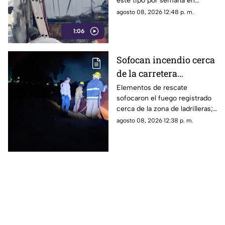
este tipo por semana en
Torreón. La falta de
agosto 08, 2026 12:48 p. m.
mantenimiento preventivo y la
1:06
suciedad en el motor son los
principales detonantes.
Sofocan incendio cerca
de la carretera
Matamoros-Torreón:
Elementos de rescate
sofocaron el fuego registrado
IMÁGENES
cerca de la zona de ladrilleras;
no se reportaron personas
agosto 08, 2026 12:38 p. m.
lesionadas.