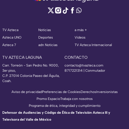
TV Azteca
Noticias
a más +
Azteca UNO
Deportes
Videos
Azteca 7
adn Noticias
TV Azteca Internacional
TV AZTECA LAGUNA
CONTACTO
Carr. Torreón - San Pedro No. 9000,
contacto@tvazteca.com
3er piso,
8717221314
| Conmutador
C.P. 27014 Colonia Paseo del Águila,
Coah.
Aviso de privacidad
Preferencias de Cookies
Derechos
Inversionistas
Promo Espacio
Trabaja con nosotros
Programa de ética, integridad y cumplimiento
Defensor de Audiencias y Código de Ética de Televisión Azteca III y
Televisora del Valle de México