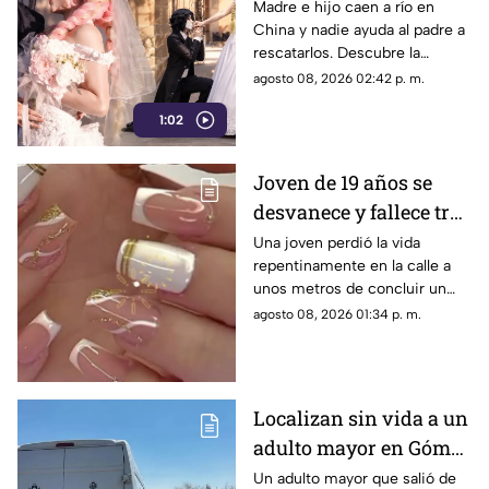
México que le dio un
Madre e hijo caen a río en
China y nadie ayuda al padre a
final feliz a Mitsuri y
rescatarlos. Descubre la
Obana
polémica ley que castiga a los
agosto 08, 2026 02:42 p. m.
ciudadanos si fallan en el
1:02
rescate.
Joven de 19 años se
desvanece y fallece tras
ponerse uñas en
Una joven perdió la vida
repentinamente en la calle a
Coahuila
unos metros de concluir un
servicio de uñas. Autoridades
agosto 08, 2026 01:34 p. m.
investigan un posible infarto
fulminante.
Localizan sin vida a un
adulto mayor en Gómez
Palacio; habría sufrido
Un adulto mayor que salió de