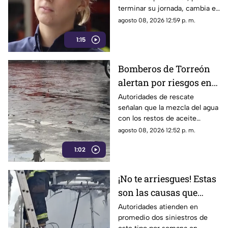
bombera voluntaria
terminar su jornada, cambia el
pizarrón por el uniforme de
agosto 08, 2026 12:59 p. m.
rescate para servir a la
1:15
ciudadanía.
Bomberos de Torreón
alertan por riesgos en
el asfalto tras las
Autoridades de rescate
señalan que la mezcla del agua
recientes lluvias
con los restos de aceite
acumulados en la calle provoca
agosto 08, 2026 12:52 p. m.
que el pavimento se vuelva
1:02
sumamente resbaladizo.
¡No te arriesgues! Estas
son las causas que
provocan incendios en
Autoridades atienden en
promedio dos siniestros de
vehículos