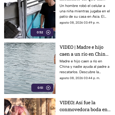
hombre roba el celular
Un hombre robó el celular a
una niña mientras jugaba en el
a una niña en su propia
patio de su casa en Asia. El
casa
video viral muestra cómo
agosto 08, 2026 03:49 p. m.
operó a plena luz del día
0:52
impunemente.
VIDEO | Madre e hijo
caen a un río en China
y nadie los ayuda por
Madre e hijo caen a río en
China y nadie ayuda al padre a
esta indignante razón
rescatarlos. Descubre la
polémica ley que castiga a los
agosto 08, 2026 03:44 p. m.
ciudadanos si fallan en el
0:51
rescate.
VIDEO| Así fue la
conmovedora boda en