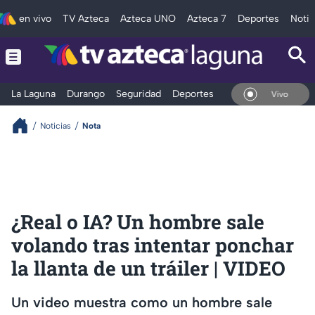
en vivo
TV Azteca
Azteca UNO
Azteca 7
Deportes
Notic
La Laguna
Durango
Seguridad
Deportes
Entretenimiento
En Vivo
Noticias
Nota
¿Real o IA? Un hombre sale
volando tras intentar ponchar
la llanta de un tráiler | VIDEO
Un video muestra como un hombre sale