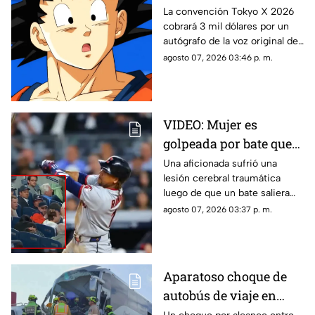
cobra quien da voz a
La convención Tokyo X 2026
cobrará 3 mil dólares por un
Goku e indigna a los
autógrafo de la voz original de
fans
Goku en Dragon Ball. Fans
agosto 07, 2026 03:46 p. m.
denuncian abuso en los
precios.
VIDEO: Mujer es
golpeada por bate que
salió volando en
Una aficionada sufrió una
lesión cerebral traumática
partido de los Yankees;
luego de que un bate saliera
los demandó por 10
disparado hacia las gradas en
agosto 07, 2026 03:37 p. m.
millones de dólares
pleno partido. La víctima acusa
fallas en la red de protección
del Yankee Stadium.
Aparatoso choque de
autobús de viaje en
carretera deja un