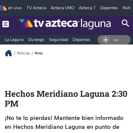
en vivo
TV Azteca
Azteca UNO
Azteca 7
Deportes
Notic
La Laguna
Durango
Seguridad
Deportes
Entretenimiento
En V
Noticias
Nota
Hechos Meridiano Laguna 2:30
PM
¡No te lo pierdas! Mantente bien informado
en Hechos Meridiano Laguna en punto de