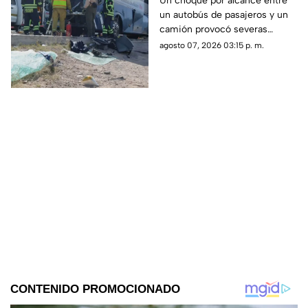
Un choque por alcance entre
un autobús de pasajeros y un
conductor prensado y
camión provocó severas
dos heridos
afectaciones viales. El
agosto 07, 2026 03:15 p. m.
operador de la unidad quedó
prensado tras el golpe.