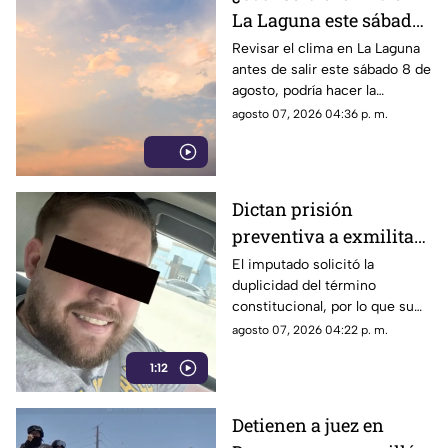
La Laguna este sábado
8 de agosto 2026?
Revisar el clima en La Laguna
antes de salir este sábado 8 de
agosto, podría hacer la
diferencia entre un día
agosto 07, 2026 04:36 p. m.
tranquilo y uno lleno de
imprevistos.
Dictan prisión
preventiva a exmilitar
estadounidense por
El imputado solicitó la
duplicidad del término
asesinato de tres
constitucional, por lo que su
personas en Coahuila
situación jurídica se definirá
agosto 07, 2026 04:22 p. m.
en una próxima audiencia el 11
1:12
de agosto.
Detienen a juez en