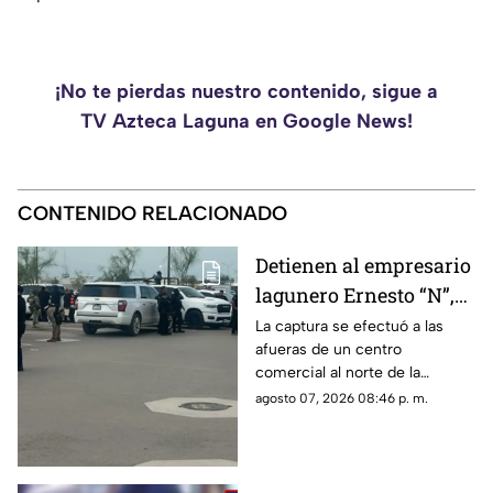
¡No te pierdas nuestro contenido, sigue a
TV Azteca Laguna en Google News!
CONTENIDO RELACIONADO
Detienen al empresario
lagunero Ernesto “N”,
alias “El Güino”, tras
La captura se efectuó a las
afueras de un centro
despliegue de
comercial al norte de la
seguridad en Torreón
ciudad; le habrían asegurado
agosto 07, 2026 08:46 p. m.
un arma de fuego sin
documentación reglamentaria.