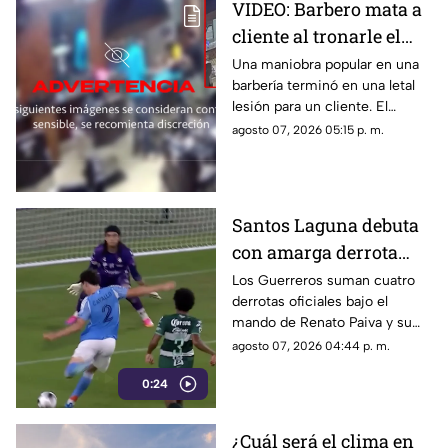
VIDEO: Barbero mata a
cliente al tronarle el
cuello mientras le
Una maniobra popular en una
barbería terminó en una letal
cortaba el cabello
lesión para un cliente. El
momento quedó registrado
agosto 07, 2026 05:15 p. m.
por las cámaras de seguridad,
véase con precaución.
Santos Laguna debuta
con amarga derrota
ante el New York City
Los Guerreros suman cuatro
derrotas oficiales bajo el
en la Leagues Cup
mando de Renato Paiva y su
próximo reto será ante el
agosto 07, 2026 04:44 p. m.
Chicago Fire.
0:24
¿Cuál será el clima en