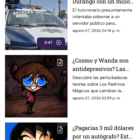
Durango con un millón
de pesos y un arma de
El funcionario presuntamente
intentaba sobornar a un
fuego
servidor público para
reclasificar diversas causas
agosto 07, 2026 04:18 p. m.
penales. Fue interceptado en
0:47
el estacionamiento de una
tienda de autoservicio.
¿Cosmo y Wanda son
antidepresivos? Las
perturbadoras teorías y
Descubre las perturbadoras
teorías sobre Los Padrinos
las hipótesis más
Mágicos que cambian la
oscuras sobre Los
historia de Timmy Turner y el
agosto 07, 2026 03:59 p. m.
Padrinos Mágicos
origen de sus seres mágicos.
¿Pagarías 3 mil dólares
por un autógrafo? Esto