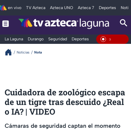
en vivo
TV Azteca
Azteca UNO
Azteca 7
Deportes
Notic
La Laguna
Durango
Seguridad
Deportes
Entretenimiento
En Vivo
Noticias
Nota
Cuidadora de zoológico escapa
de un tigre tras descuido ¿Real
o IA? | VIDEO
Cámaras de seguridad captan el momento