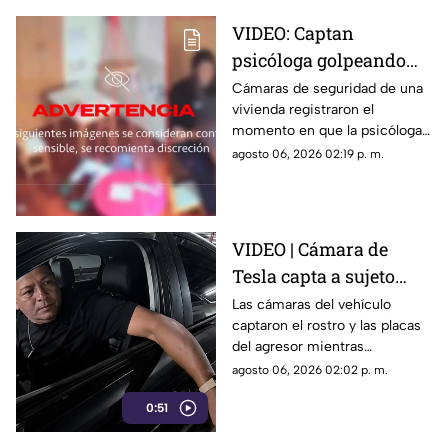
VIDEO: Captan
psicóloga golpeando
brutalmente a niño
Cámaras de seguridad de una
vivienda registraron el
INDEFENSO con
momento en que la psicóloga
autismo y epilepsia
agredió físicamente a un niño
agosto 06, 2026 02:19 p. m.
con autismo. La madre
interpuso la denuncia. Véase
con precaución.
VIDEO | Cámara de
Tesla capta a sujeto
rayando el auto en
Las cámaras del vehículo
captaron el rostro y las placas
estacionamiento
del agresor mientras
vandalizaba la pintura. Esto
agosto 06, 2026 02:02 p. m.
reveló la investigación.
0:51