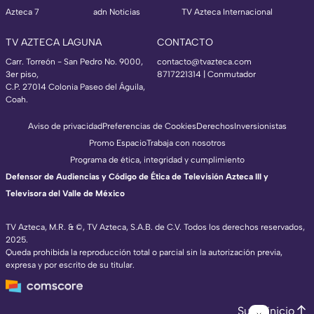
Azteca 7
adn Noticias
TV Azteca Internacional
TV AZTECA LAGUNA
CONTACTO
Carr. Torreón - San Pedro No. 9000,
contacto@tvazteca.com
3er piso,
8717221314
| Conmutador
C.P. 27014 Colonia Paseo del Águila,
Coah.
Aviso de privacidad
Preferencias de Cookies
Derechos
Inversionistas
Promo Espacio
Trabaja con nosotros
Programa de ética, integridad y cumplimiento
Defensor de Audiencias y Código de Ética de Televisión Azteca III y
Televisora del Valle de México
TV Azteca, M.R. & ©, TV Azteca, S.A.B. de C.V. Todos los derechos reservados,
2025.
Queda prohibida la reproducción total o parcial sin la autorización previa,
expresa y por escrito de su titular.
Subir inicio