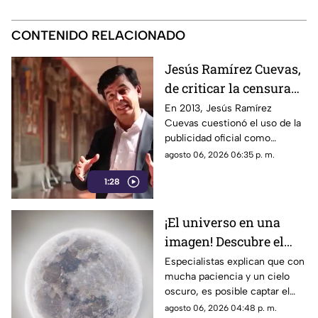
CONTENIDO RELACIONADO
Jesús Ramírez Cuevas,
de criticar la censura
por publicidad oficial a
En 2013, Jesús Ramírez
Cuevas cuestionó el uso de la
ser señalado por
publicidad oficial como
estrategia de control
herramienta para presionar a
agosto 06, 2026 06:35 p. m.
informativo
los medios de comunicación.
1:28
Años después, su papel dentro
del gobierno ha reavivado las
críticas por las políticas
¡El universo en una
relacionadas con la difusión de
imagen! Descubre el
la información.
fascinante mundo de la
Especialistas explican que con
mucha paciencia y un cielo
astrofotografía en La
oscuro, es posible captar el
Laguna
aparente movimiento de las
agosto 06, 2026 04:48 p. m.