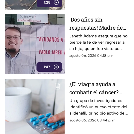
1:28
afectaciones estructurales.
¡Dos años sin
respuestas! Madre de
Pablo Jared mantiene
Janeth Adame asegura que no
pierde la fe de ver regresar a
la esperanza de
su hijo, quien fue visto por
encontrarlo con vida
última vez el 30 de julio de
agosto 06, 2026 04:18 p. m.
2024 cuando se dirigía a
1:47
trabajar.
¿El viagra ayuda a
combatir el cáncer?
Estudio revela que
Un grupo de investigadores
identificó un nuevo efecto del
podría frenar la
sildenafil, principio activo del
metástasis
viagra, que podría cambiar su
agosto 06, 2026 03:44 p. m.
papel en la medicina.