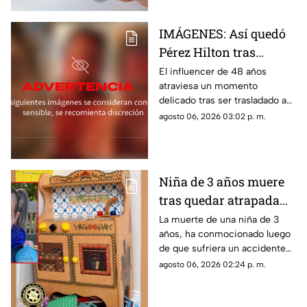
IMÁGENES: Así quedó
Pérez Hilton tras
agresiones durante en
El influencer de 48 años
atraviesa un momento
vivo de TikTok
delicado tras ser trasladado a
un hospital por cuerpos de
agosto 06, 2026 03:02 p. m.
emergencia. Este es su estado
de salud y los problemas que
enfrentaba.
Niña de 3 años muere
tras quedar atrapada
en cocina de juguete
La muerte de una niña de 3
años, ha conmocionado luego
de que sufriera un accidente
doméstico con una cocina de
agosto 06, 2026 02:24 p. m.
juguete de madera.