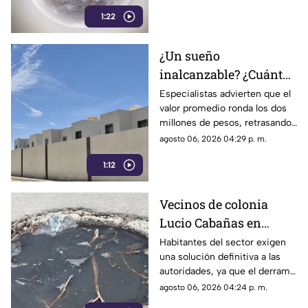
estrellas desde nuestra región.
1:22
¿Un sueño
inalcanzable? ¿Cuánto
cuesta comprar una
Especialistas advierten que el
valor promedio ronda los dos
casa en La Laguna?
millones de pesos, retrasando
considerablemente la edad en
agosto 06, 2026 04:29 p. m.
la que los ciudadanos logran
1:12
adquirir su patrimonio.
Vecinos de colonia
Lucio Cabañas en
Lerdo exigen a SAPAL
Habitantes del sector exigen
una solución definitiva a las
reparar constante brote
autoridades, ya que el derrame
de aguas negras
representa un grave foco de
agosto 06, 2026 04:24 p. m.
infección y temen