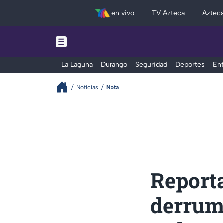
en vivo
TV Azteca
Aztec
La Laguna
Durango
Seguridad
Deportes
Ent
Noticias
Nota
Report
derrumb