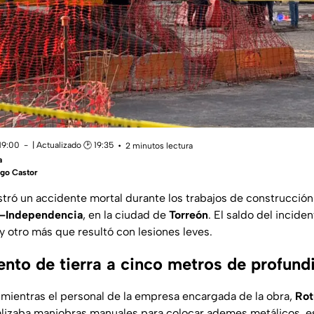
19:00
| Actualizado 🕑 19:35
2 minutos lectura
a
igo Castor
stró un accidente mortal durante los trabajos de construcción
–Independencia
, en la ciudad de
Torreón
. El saldo del incide
y otro más que resultó con lesiones leves.
nto de tierra a cinco metros de profund
 mientras el personal de la empresa encargada de la obra,
Rot
ealizaba maniobras manuales para colocar ademes metálicos, e