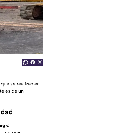
 que se realizan en
nte es de
un
idad
ugra
structuras