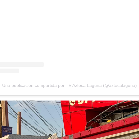
Una publicación compartida por TV Azteca Laguna (@aztecalaguna)