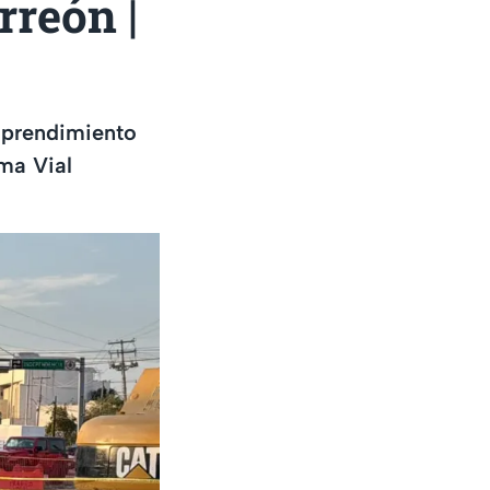
reón |
esprendimiento
ema Vial