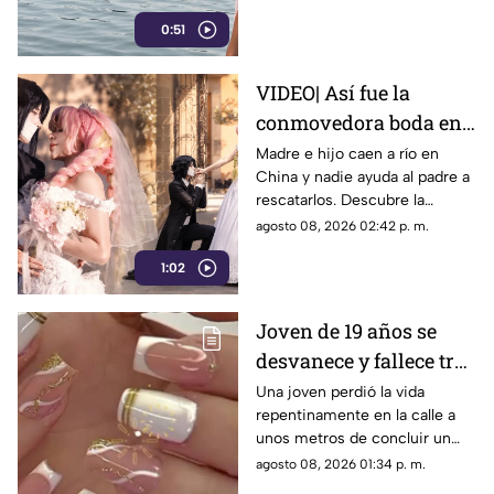
ciudadanos si fallan en el
0:51
rescate.
VIDEO| Así fue la
conmovedora boda en
México que le dio un
Madre e hijo caen a río en
China y nadie ayuda al padre a
final feliz a Mitsuri y
rescatarlos. Descubre la
Obana
polémica ley que castiga a los
agosto 08, 2026 02:42 p. m.
ciudadanos si fallan en el
1:02
rescate.
Joven de 19 años se
desvanece y fallece tras
ponerse uñas en
Una joven perdió la vida
repentinamente en la calle a
Coahuila
unos metros de concluir un
servicio de uñas. Autoridades
agosto 08, 2026 01:34 p. m.
investigan un posible infarto