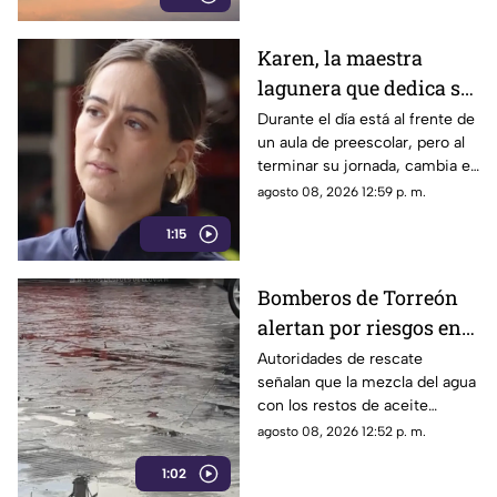
Karen, la maestra
lagunera que dedica su
tiempo libre a ser
Durante el día está al frente de
un aula de preescolar, pero al
bombera voluntaria
terminar su jornada, cambia el
pizarrón por el uniforme de
agosto 08, 2026 12:59 p. m.
rescate para servir a la
1:15
ciudadanía.
Bomberos de Torreón
alertan por riesgos en
el asfalto tras las
Autoridades de rescate
señalan que la mezcla del agua
recientes lluvias
con los restos de aceite
acumulados en la calle provoca
agosto 08, 2026 12:52 p. m.
que el pavimento se vuelva
1:02
sumamente resbaladizo.