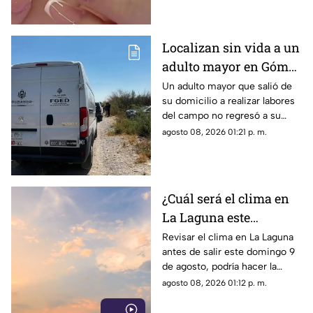
fulminante.
Localizan sin vida a un
adulto mayor en Gómez
Palacio; habría sufrido
Un adulto mayor que salió de
su domicilio a realizar labores
un infarto
del campo no regresó a su
hogar. Tras ser buscado por su
agosto 08, 2026 01:21 p. m.
familia, fue localizado sin vida.
¿Cuál será el clima en
La Laguna este
domingo 9 de agosto
Revisar el clima en La Laguna
antes de salir este domingo 9
2026?
de agosto, podría hacer la
diferencia entre un día
agosto 08, 2026 01:12 p. m.
tranquilo y uno lleno de
imprevistos.