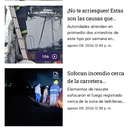
¡No te arriesgues! Estas
son las causas que
provocan incendios en
Autoridades atienden en
promedio dos siniestros de
vehículos
este tipo por semana en
Torreón. La falta de
agosto 08, 2026 12:48 p. m.
mantenimiento preventivo y la
1:06
suciedad en el motor son los
principales detonantes.
Sofocan incendio cerca
de la carretera
Matamoros-Torreón:
Elementos de rescate
sofocaron el fuego registrado
IMÁGENES
cerca de la zona de ladrilleras;
no se reportaron personas
agosto 08, 2026 12:38 p. m.
lesionadas.