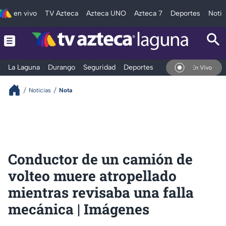
en vivo
TV Azteca
Azteca UNO
Azteca 7
Deportes
Notic
La Laguna
Durango
Seguridad
Deportes
Entretenimiento
En Vivo
Noticias
Nota
Conductor de un camión de
volteo muere atropellado
mientras revisaba una falla
mecánica | Imágenes