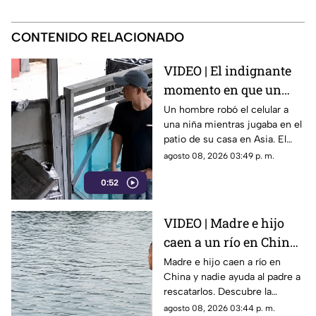
CONTENIDO RELACIONADO
VIDEO | El indignante
momento en que un
hombre roba el celular
Un hombre robó el celular a
una niña mientras jugaba en el
a una niña en su propia
patio de su casa en Asia. El
casa
video viral muestra cómo
agosto 08, 2026 03:49 p. m.
operó a plena luz del día
0:52
impunemente.
VIDEO | Madre e hijo
caen a un río en China
y nadie los ayuda por
Madre e hijo caen a río en
China y nadie ayuda al padre a
esta indignante razón
rescatarlos. Descubre la
polémica ley que castiga a los
agosto 08, 2026 03:44 p. m.