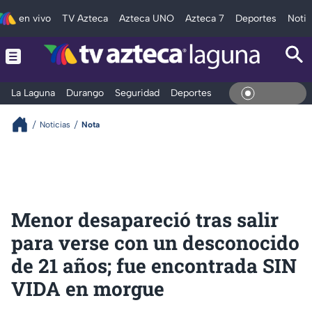
en vivo
TV Azteca
Azteca UNO
Azteca 7
Deportes
Notic
La Laguna
Durango
Seguridad
Deportes
Entretenimiento
En Vivo
Noticias
Nota
Menor desapareció tras salir
para verse con un desconocido
de 21 años; fue encontrada SIN
VIDA en morgue