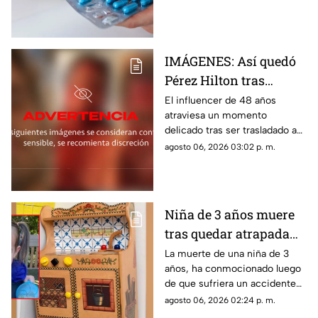
papel en la medicina.
IMÁGENES: Así quedó
Pérez Hilton tras
agresiones durante en
El influencer de 48 años
atraviesa un momento
vivo de TikTok
delicado tras ser trasladado a
un hospital por cuerpos de
agosto 06, 2026 03:02 p. m.
emergencia. Este es su estado
de salud y los problemas que
enfrentaba.
Niña de 3 años muere
tras quedar atrapada
en cocina de juguete
La muerte de una niña de 3
años, ha conmocionado luego
de que sufriera un accidente
doméstico con una cocina de
agosto 06, 2026 02:24 p. m.
juguete de madera.