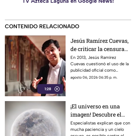
TV Azteca Laguna en Google News!
CONTENIDO RELACIONADO
Jesús Ramírez Cuevas,
de criticar la censura
por publicidad oficial a
En 2013, Jesús Ramírez
Cuevas cuestionó el uso de la
ser señalado por
publicidad oficial como
estrategia de control
herramienta para presionar a
agosto 06, 2026 06:35 p. m.
informativo
los medios de comunicación.
1:28
Años después, su papel dentro
del gobierno ha reavivado las
críticas por las políticas
¡El universo en una
relacionadas con la difusión de
imagen! Descubre el
la información.
fascinante mundo de la
Especialistas explican que con
mucha paciencia y un cielo
astrofotografía en La
oscuro, es posible captar el