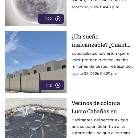
Laguna
aparente movimiento de las
agosto 06, 2026 04:48 p. m.
estrellas desde nuestra región.
1:22
¿Un sueño
inalcanzable? ¿Cuánto
cuesta comprar una
Especialistas advierten que el
valor promedio ronda los dos
casa en La Laguna?
millones de pesos, retrasando
considerablemente la edad en
agosto 06, 2026 04:29 p. m.
la que los ciudadanos logran
1:12
adquirir su patrimonio.
Vecinos de colonia
Lucio Cabañas en
Lerdo exigen a SAPAL
Habitantes del sector exigen
una solución definitiva a las
reparar constante brote
autoridades, ya que el derrame
de aguas negras