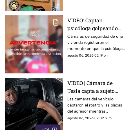
VIDEO: Captan
psicóloga golpeando
brutalmente a niño
Cámaras de seguridad de una
vivienda registraron el
INDEFENSO con
momento en que la psicóloga
autismo y epilepsia
agredió físicamente a un niño
agosto 06, 2026 02:19 p. m.
con autismo. La madre
interpuso la denuncia. Véase
con precaución.
VIDEO | Cámara de
Tesla capta a sujeto
rayando el auto en
Las cámaras del vehículo
captaron el rostro y las placas
estacionamiento
del agresor mientras
vandalizaba la pintura. Esto
agosto 06, 2026 02:02 p. m.
reveló la investigación.
0:51