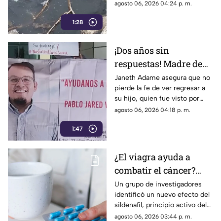
representa un grave foco de
agosto 06, 2026 04:24 p. m.
infección y temen
1:28
afectaciones estructurales.
¡Dos años sin
respuestas! Madre de
Pablo Jared mantiene
Janeth Adame asegura que no
pierde la fe de ver regresar a
la esperanza de
su hijo, quien fue visto por
encontrarlo con vida
última vez el 30 de julio de
agosto 06, 2026 04:18 p. m.
2024 cuando se dirigía a
1:47
trabajar.
¿El viagra ayuda a
combatir el cáncer?
Estudio revela que
Un grupo de investigadores
identificó un nuevo efecto del
podría frenar la
sildenafil, principio activo del
metástasis
viagra, que podría cambiar su
agosto 06, 2026 03:44 p. m.