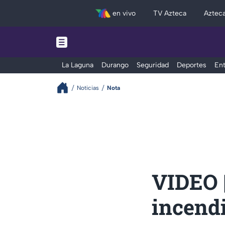
en vivo
TV Azteca
Aztec
La Laguna
Durango
Seguridad
Deportes
Ent
Noticias
Nota
VIDEO |
incendi