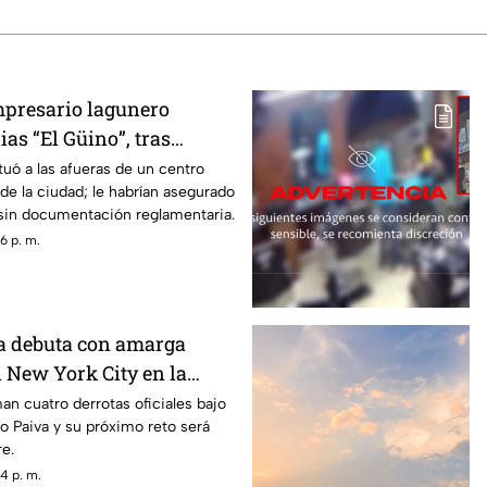
mpresario lagunero
ias “El Güino”, tras
 seguridad en Torreón
tuó a las afueras de un centro
 de la ciudad; le habrían asegurado
sin documentación reglamentaria.
6 p. m.
a debuta con amarga
l New York City en la
n cuatro derrotas oficiales bajo
 Paiva y su próximo reto será
re.
4 p. m.