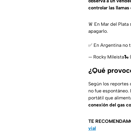
observa a un vende
controlar las llamas
🚨 En Mar del Plata 
apagarlo.
✅️ En Argentina no 
— Rocky Mileista🐍
¿Qué provocó
Según los reportes 
no fue espontáneo. 
portátil que aliment
conexión del gas con
TE RECOMENDAM
vial