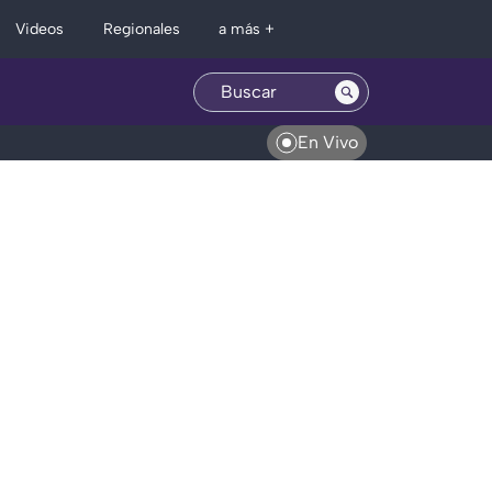
Regionales
Videos
a más +
En Vivo