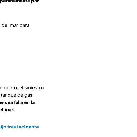
speradamente por
o del mar para
omento, el siniestro
l tanque de gas
 una falla en la
el mar.
jo tras incidente