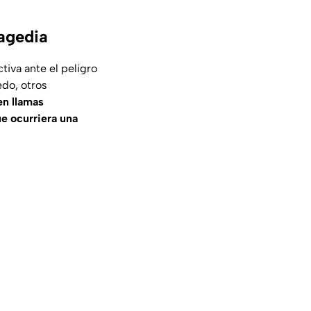
ragedia
tiva ante el peligro
edo, otros
en llamas
ue ocurriera una