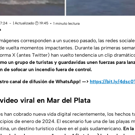
17:24
| Actualizado 🕑 19:45
1 minuto lectura
a
imágenes corresponden a un suceso pasado, las redes sociales
 de vuelta momentos impactantes. Durante las primeras sema
forma X (antes Twitter) han vuelto tendencia un clip dramático 
mo un grupo de turistas y guardavidas unen fuerzas para lanz
in de sofocar un incendio fuera de control.
estro canal de difusión de WhatsApp! —>
https://bit.ly/4dsc
 video viral en Mar del Plata
 han cobrado nueva vida digital recientemente, los hechos t
ncipios de enero de 2024. El escenario fue una de las playas 
tina, un destino turístico clave en el país sudamericano.
En la