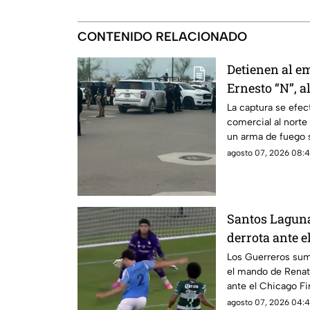
CONTENIDO RELACIONADO
Detienen al e
Ernesto “N”, al
despliegue de
La captura se efec
comercial al norte
un arma de fuego 
agosto 07, 2026 08:4
Santos Lagun
derrota ante e
Leagues Cup
Los Guerreros suma
el mando de Renato
ante el Chicago Fi
agosto 07, 2026 04:4