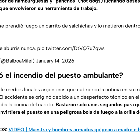
dor de hamburguesas y "panchos" (hot dogs) luchando dese
 que envolvieron su herramienta de trabajo.
se prendió fuego un carrito de salchichas y lo metieron dentr
te aburris nunca.
pic.twitter.com/DtVQ7u7qws
 (@BalboaMilei)
January 14, 2026
 el incendio del puesto ambulante?
de medios locales argentinos que cubrieron la noticia en su m
El accidente se originó debido a un desperfecto técnico en e
aba la cocina del carrito.
Bastaron solo unos segundos para que
virtiera el puesto en una peligrosa bola de fuego a la orilla d
OS:
VIDEO | Maestra y hombres armados golpean a madre e hi