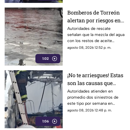
Bomberos de Torreón
alertan por riesgos en
el asfalto tras las
Autoridades de rescate
señalan que la mezcla del agua
recientes lluvias
con los restos de aceite
acumulados en la calle provoca
agosto 08, 2026 12:52 p. m.
que el pavimento se vuelva
1:02
sumamente resbaladizo.
¡No te arriesgues! Estas
son las causas que
provocan incendios en
Autoridades atienden en
promedio dos siniestros de
vehículos
este tipo por semana en
Torreón. La falta de
agosto 08, 2026 12:48 p. m.
mantenimiento preventivo y la
1:06
suciedad en el motor son los
principales detonantes.