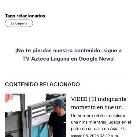
Tags relacionados
La Laguna
¡No te pierdas nuestro contenido, sigue a
TV Azteca Laguna en Google News!
CONTENIDO RELACIONADO
VIDEO | El indignante
momento en que un
hombre roba el celular
Un hombre robó el celular a
una niña mientras jugaba en el
a una niña en su propia
patio de su casa en Asia. El
casa
video viral muestra cómo
agosto 08, 2026 03:49 p. m.