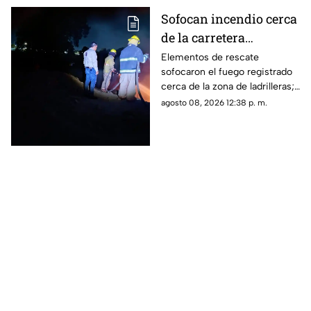
Sofocan incendio cerca
de la carretera
Matamoros-Torreón:
Elementos de rescate
sofocaron el fuego registrado
IMÁGENES
cerca de la zona de ladrilleras;
no se reportaron personas
agosto 08, 2026 12:38 p. m.
lesionadas.