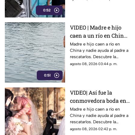
operó a plena luz del día
0:52
impunemente.
VIDEO | Madre e hijo
caen a un río en China
y nadie los ayuda por
Madre e hijo caen a río en
China y nadie ayuda al padre a
esta indignante razón
rescatarlos. Descubre la
polémica ley que castiga a los
agosto 08, 2026 03:44 p. m.
ciudadanos si fallan en el
0:51
rescate.
VIDEO| Así fue la
conmovedora boda en
México que le dio un
Madre e hijo caen a río en
China y nadie ayuda al padre a
final feliz a Mitsuri y
rescatarlos. Descubre la
Obana
polémica ley que castiga a los
agosto 08, 2026 02:42 p. m.
ciudadanos si fallan en el