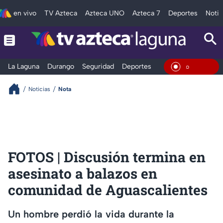
en vivo
TV Azteca
Azteca UNO
Azteca 7
Deportes
Notic
La Laguna
Durango
Seguridad
Deportes
Entretenimiento
En Vivo
Noticias
Nota
FOTOS | Discusión termina en
asesinato a balazos en
comunidad de Aguascalientes
Un hombre perdió la vida durante la