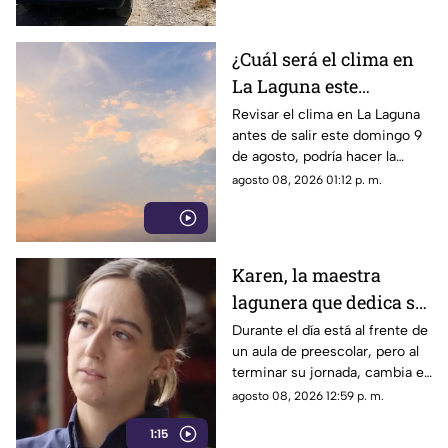
¿Cuál será el clima en
La Laguna este
domingo 9 de agosto
Revisar el clima en La Laguna
antes de salir este domingo 9
2026?
de agosto, podría hacer la
diferencia entre un día
agosto 08, 2026 01:12 p. m.
tranquilo y uno lleno de
imprevistos.
Karen, la maestra
lagunera que dedica su
tiempo libre a ser
Durante el día está al frente de
un aula de preescolar, pero al
bombera voluntaria
terminar su jornada, cambia el
pizarrón por el uniforme de
agosto 08, 2026 12:59 p. m.
rescate para servir a la
1:15
ciudadanía.