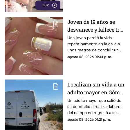
1:02
rescate.
Joven de 19 años se
desvanece y fallece tras
ponerse uñas en
Una joven perdió la vida
repentinamente en la calle a
Coahuila
unos metros de concluir un
servicio de uñas. Autoridades
agosto 08, 2026 01:34 p. m.
investigan un posible infarto
fulminante.
Localizan sin vida a un
adulto mayor en Gómez
Palacio; habría sufrido
Un adulto mayor que salió de
su domicilio a realizar labores
un infarto
del campo no regresó a su
hogar. Tras ser buscado por su
agosto 08, 2026 01:21 p. m.
familia, fue localizado sin vida.