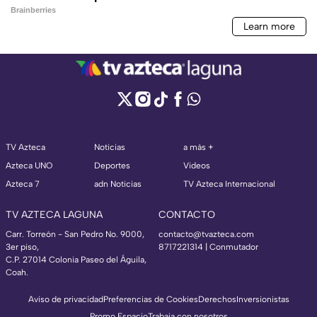
TV Azteca
Noticias
a más +
Azteca UNO
Deportes
Videos
Azteca 7
adn Noticias
TV Azteca Internacional
TV AZTECA LAGUNA
CONTACTO
Carr. Torreón - San Pedro No. 9000,
contacto@tvazteca.com
3er piso,
8717221314
| Conmutador
C.P. 27014 Colonia Paseo del Águila,
Coah.
Aviso de privacidad
Preferencias de Cookies
Derechos
Inversionistas
Promo Espacio
Trabaja con nosotros