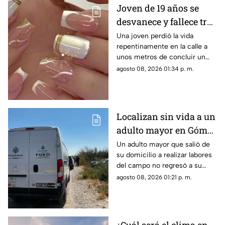
Joven de 19 años se
desvanece y fallece tras
ponerse uñas en
Una joven perdió la vida
repentinamente en la calle a
Coahuila
unos metros de concluir un
servicio de uñas. Autoridades
agosto 08, 2026 01:34 p. m.
investigan un posible infarto
fulminante.
Localizan sin vida a un
adulto mayor en Gómez
Palacio; habría sufrido
Un adulto mayor que salió de
su domicilio a realizar labores
un infarto
del campo no regresó a su
hogar. Tras ser buscado por su
agosto 08, 2026 01:21 p. m.
familia, fue localizado sin vida.