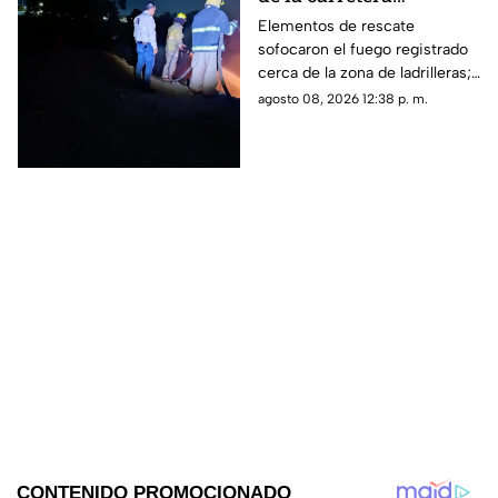
Matamoros-Torreón:
Elementos de rescate
sofocaron el fuego registrado
IMÁGENES
cerca de la zona de ladrilleras;
no se reportaron personas
agosto 08, 2026 12:38 p. m.
lesionadas.