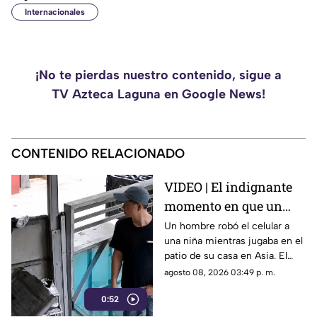
Internacionales
¡No te pierdas nuestro contenido, sigue a
TV Azteca Laguna en Google News!
CONTENIDO RELACIONADO
VIDEO | El indignante
momento en que un
hombre roba el celular
Un hombre robó el celular a
una niña mientras jugaba en el
a una niña en su propia
patio de su casa en Asia. El
casa
video viral muestra cómo
agosto 08, 2026 03:49 p. m.
operó a plena luz del día
0:52
impunemente.