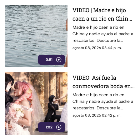
VIDEO | Madre e hijo
caen a un río en China
y nadie los ayuda por
Madre e hijo caen a río en
China y nadie ayuda al padre a
esta indignante razón
rescatarlos. Descubre la
polémica ley que castiga a los
agosto 08, 2026 03:44 p. m.
ciudadanos si fallan en el
0:51
rescate.
VIDEO| Así fue la
conmovedora boda en
México que le dio un
Madre e hijo caen a río en
China y nadie ayuda al padre a
final feliz a Mitsuri y
rescatarlos. Descubre la
Obana
polémica ley que castiga a los
agosto 08, 2026 02:42 p. m.
ciudadanos si fallan en el
1:02
rescate.