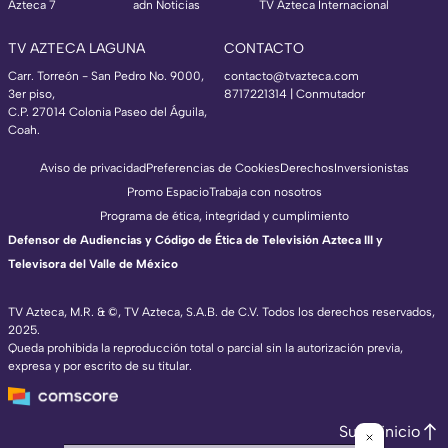
Azteca 7
adn Noticias
TV Azteca Internacional
TV AZTECA LAGUNA
CONTACTO
Carr. Torreón - San Pedro No. 9000,
contacto@tvazteca.com
3er piso,
8717221314
| Conmutador
C.P. 27014 Colonia Paseo del Águila,
Coah.
Aviso de privacidad
Preferencias de Cookies
Derechos
Inversionistas
Promo Espacio
Trabaja con nosotros
Programa de ética, integridad y cumplimiento
Defensor de Audiencias y Código de Ética de Televisión Azteca III y
Televisora del Valle de México
TV Azteca, M.R. & ©, TV Azteca, S.A.B. de C.V. Todos los derechos reservados,
2025.
Queda prohibida la reproducción total o parcial sin la autorización previa,
expresa y por escrito de su titular.
Subir inicio