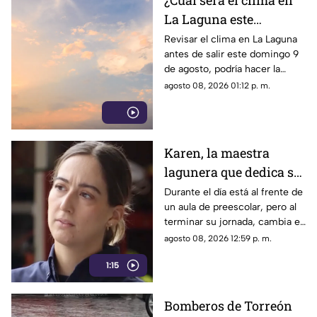
¿Cuál será el clima en
La Laguna este
domingo 9 de agosto
Revisar el clima en La Laguna
antes de salir este domingo 9
2026?
de agosto, podría hacer la
diferencia entre un día
agosto 08, 2026 01:12 p. m.
tranquilo y uno lleno de
imprevistos.
Karen, la maestra
lagunera que dedica su
tiempo libre a ser
Durante el día está al frente de
un aula de preescolar, pero al
bombera voluntaria
terminar su jornada, cambia el
pizarrón por el uniforme de
agosto 08, 2026 12:59 p. m.
rescate para servir a la
1:15
ciudadanía.
Bomberos de Torreón