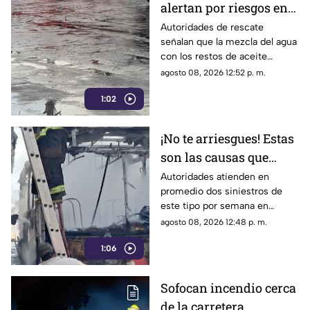
alertan por riesgos en
el asfalto tras las
Autoridades de rescate
señalan que la mezcla del agua
recientes lluvias
con los restos de aceite
acumulados en la calle provoca
agosto 08, 2026 12:52 p. m.
que el pavimento se vuelva
1:02
sumamente resbaladizo.
¡No te arriesgues! Estas
son las causas que
provocan incendios en
Autoridades atienden en
promedio dos siniestros de
vehículos
este tipo por semana en
Torreón. La falta de
agosto 08, 2026 12:48 p. m.
mantenimiento preventivo y la
1:06
suciedad en el motor son los
principales detonantes.
Sofocan incendio cerca
de la carretera