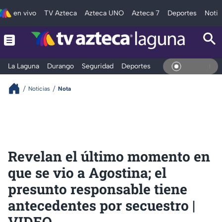
en vivo
TV Azteca
Azteca UNO
Azteca 7
Deportes
Notic
La Laguna
Durango
Seguridad
Deportes
Entretenimiento
En Vivo
Noticias
Nota
Revelan el último momento en
que se vio a Agostina; el
presunto responsable tiene
antecedentes por secuestro |
VIDEO