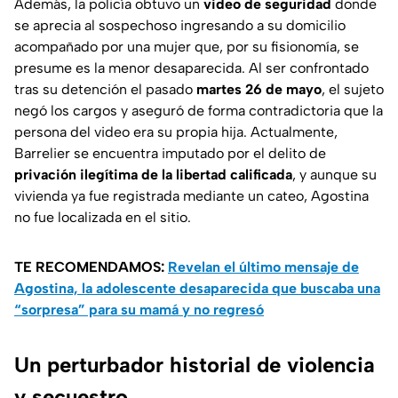
Además, la policía obtuvo un
video de seguridad
donde
se aprecia al sospechoso ingresando a su domicilio
acompañado por una mujer que, por su fisionomía, se
presume es la menor desaparecida. Al ser confrontado
tras su detención el pasado
martes 26 de mayo
, el sujeto
negó los cargos y aseguró de forma contradictoria que la
persona del video era su propia hija. Actualmente,
Barrelier se encuentra imputado por el delito de
privación ilegítima de la libertad calificada
, y aunque su
vivienda ya fue registrada mediante un cateo, Agostina
no fue localizada en el sitio.
TE RECOMENDAMOS:
Revelan el último mensaje de
Agostina, la adolescente desaparecida que buscaba una
“sorpresa” para su mamá y no regresó
Un perturbador historial de violencia
y secuestro