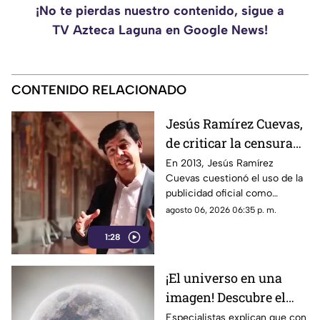
¡No te pierdas nuestro contenido, sigue a
TV Azteca Laguna en Google News!
CONTENIDO RELACIONADO
Jesús Ramírez Cuevas,
de criticar la censura
por publicidad oficial a
En 2013, Jesús Ramírez
Cuevas cuestionó el uso de la
ser señalado por
publicidad oficial como
estrategia de control
herramienta para presionar a
agosto 06, 2026 06:35 p. m.
informativo
los medios de comunicación.
1:28
Años después, su papel dentro
del gobierno ha reavivado las
críticas por las políticas
¡El universo en una
relacionadas con la difusión de
imagen! Descubre el
la información.
fascinante mundo de la
Especialistas explican que con