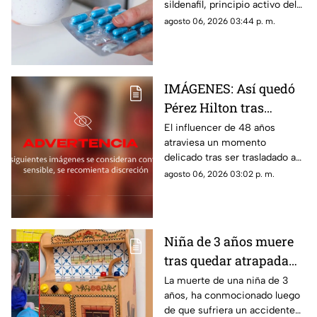
sildenafil, principio activo del
metástasis
viagra, que podría cambiar su
agosto 06, 2026 03:44 p. m.
papel en la medicina.
IMÁGENES: Así quedó
Pérez Hilton tras
agresiones durante en
El influencer de 48 años
atraviesa un momento
vivo de TikTok
delicado tras ser trasladado a
un hospital por cuerpos de
agosto 06, 2026 03:02 p. m.
emergencia. Este es su estado
de salud y los problemas que
enfrentaba.
Niña de 3 años muere
tras quedar atrapada
en cocina de juguete
La muerte de una niña de 3
años, ha conmocionado luego
de que sufriera un accidente