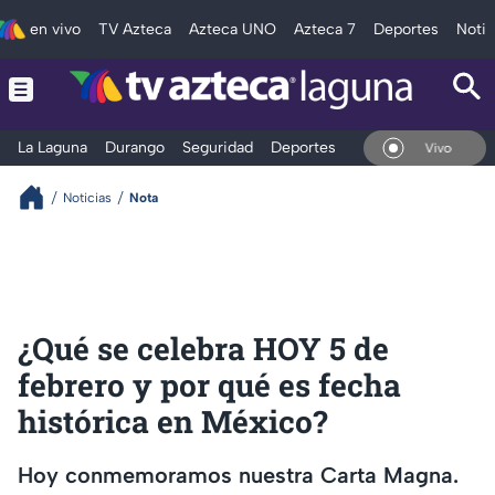
en vivo
TV Azteca
Azteca UNO
Azteca 7
Deportes
Notic
La Laguna
Durango
Seguridad
Deportes
Entretenimiento
En Vivo
Noticias
Nota
¿Qué se celebra HOY 5 de
febrero y por qué es fecha
histórica en México?
Hoy conmemoramos nuestra Carta Magna.