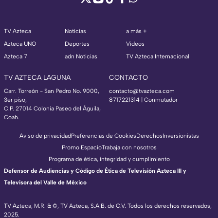
TV Azteca
Noticias
a más +
Azteca UNO
Deportes
Videos
Azteca 7
adn Noticias
TV Azteca Internacional
TV AZTECA LAGUNA
CONTACTO
Carr. Torreón - San Pedro No. 9000,
contacto@tvazteca.com
3er piso,
8717221314
| Conmutador
C.P. 27014 Colonia Paseo del Águila,
Coah.
Aviso de privacidad
Preferencias de Cookies
Derechos
Inversionistas
Promo Espacio
Trabaja con nosotros
Programa de ética, integridad y cumplimiento
Defensor de Audiencias y Código de Ética de Televisión Azteca III y
Televisora del Valle de México
TV Azteca, M.R. & ©, TV Azteca, S.A.B. de C.V. Todos los derechos reservados,
2025.