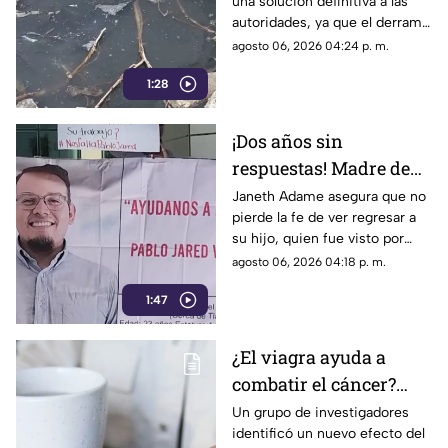
una solución definitiva a las
reparar constante brote
autoridades, ya que el derrame
de aguas negras
representa un grave foco de
agosto 06, 2026 04:24 p. m.
infección y temen
1:28
afectaciones estructurales.
¡Dos años sin
respuestas! Madre de
Pablo Jared mantiene
Janeth Adame asegura que no
pierde la fe de ver regresar a
la esperanza de
su hijo, quien fue visto por
encontrarlo con vida
última vez el 30 de julio de
agosto 06, 2026 04:18 p. m.
2024 cuando se dirigía a
1:47
trabajar.
¿El viagra ayuda a
combatir el cáncer?
Estudio revela que
Un grupo de investigadores
identificó un nuevo efecto del
podría frenar la