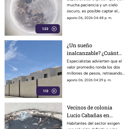
mucha paciencia y un cielo
astrofotografía en La
oscuro, es posible captar el
Laguna
aparente movimiento de las
agosto 06, 2026 04:48 p. m.
estrellas desde nuestra región.
1:22
¿Un sueño
inalcanzable? ¿Cuánto
cuesta comprar una
Especialistas advierten que el
valor promedio ronda los dos
casa en La Laguna?
millones de pesos, retrasando
considerablemente la edad en
agosto 06, 2026 04:29 p. m.
la que los ciudadanos logran
1:12
adquirir su patrimonio.
Vecinos de colonia
Lucio Cabañas en
Lerdo exigen a SAPAL
Habitantes del sector exigen