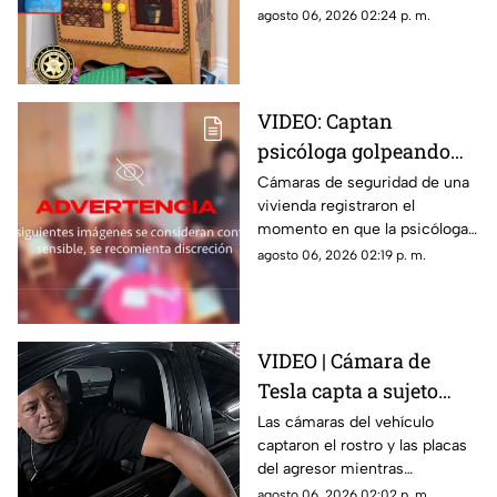
doméstico con una cocina de
agosto 06, 2026 02:24 p. m.
juguete de madera.
VIDEO: Captan
psicóloga golpeando
brutalmente a niño
Cámaras de seguridad de una
vivienda registraron el
INDEFENSO con
momento en que la psicóloga
autismo y epilepsia
agredió físicamente a un niño
agosto 06, 2026 02:19 p. m.
con autismo. La madre
interpuso la denuncia. Véase
con precaución.
VIDEO | Cámara de
Tesla capta a sujeto
rayando el auto en
Las cámaras del vehículo
captaron el rostro y las placas
estacionamiento
del agresor mientras
vandalizaba la pintura. Esto
agosto 06, 2026 02:02 p. m.