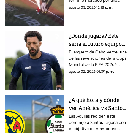
terminó marcado por una
violenta bronca luego de que el
agosto 03, 2026 12:18 p. m.
venezolano Danry Vásquez
golpeara a Rodolfo Amador tras
ser puesto out.
¿Dónde jugará? Este
sería el futuro equipo
de Vozinha, portero de
El arquero de Cabo Verde, una
de las revelaciones de la Copa
Cabo Verde
Mundial de la FIFA 2026™,
tendría definido su futuro.
agosto 02, 2026 01:39 p. m.
¿A qué hora y dónde
ver América vs Santos
Laguna en la Jornada 3
Las Águilas reciben este
domingo a Santos Laguna con
del Apertura 2026?
el objetivo de mantenerse