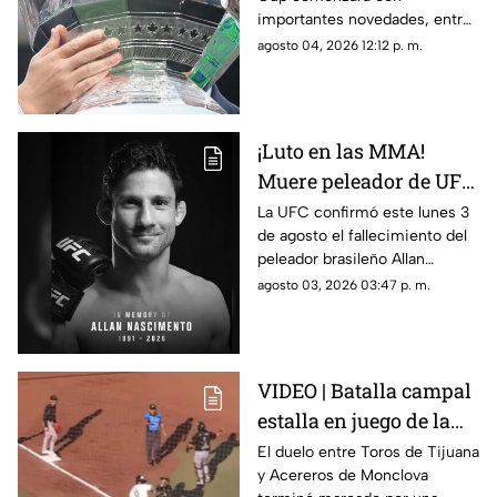
partidos y horarios
importantes novedades, entre
ellas partidos disputados por
agosto 04, 2026 12:12 p. m.
primera vez en territorio
mexicano.
¡Luto en las MMA!
Muere peleador de UFC
tras sufrir infarto
La UFC confirmó este lunes 3
de agosto el fallecimiento del
mientras dormía
peleador brasileño Allan
Nascimento, de la división de
agosto 03, 2026 03:47 p. m.
peso mosca.
VIDEO | Batalla campal
estalla en juego de la
LMB; Danry Vásquez
El duelo entre Toros de Tijuana
y Acereros de Monclova
recibe fuerte castigo