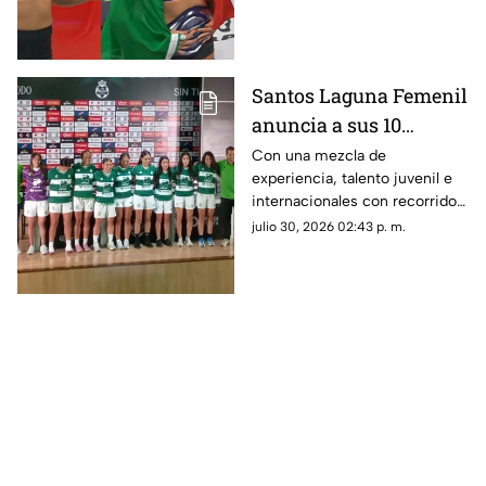
campeona de peso pluma de la
rama femenil en Power Slap.
Santos Laguna Femenil
anuncia a sus 10
refuerzos para el
Con una mezcla de
experiencia, talento juvenil e
Apertura 2026; conoce
internacionales con recorrido
quiénes son las nuevas
en selecciones nacionales,
julio 30, 2026 02:43 p. m.
Guerreras
Santos Femenil presentó
oficialmente a las 10
futbolistas.