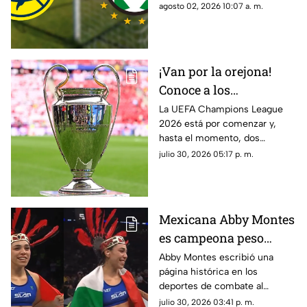
entre los protagonistas del
agosto 02, 2026 10:07 a. m.
Apertura 2026.
¡Van por la orejona!
Conoce a los
mexicanos que jugarán
La UEFA Champions League
2026 está por comenzar y,
la Champions League
hasta el momento, dos
2026
futbolistas mexicanos tienen
julio 30, 2026 05:17 p. m.
asegurada su participación.
Mexicana Abby Montes
es campeona peso
pluma de Power Slap al
Abby Montes escribió una
página histórica en los
derrotar a Sheena
deportes de combate al
Bathory
convertirse en la primera
julio 30, 2026 03:41 p. m.