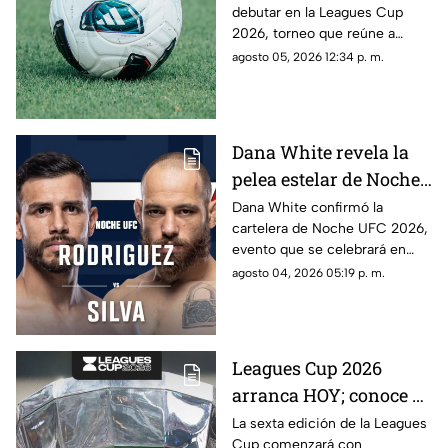
debutar en la Leagues Cup
contra quiénes?
2026, torneo que reúne a
clubes de la Liga MX y la MLS.
agosto 05, 2026 12:34 p. m.
Dana White revela la
pelea estelar de Noche
UFC 2026; conoce la
Dana White confirmó la
cartelera de Noche UFC 2026,
cartelera completa
evento que se celebrará en
septiembre en Glendale,
agosto 04, 2026 05:19 p. m.
Arizona.
Leagues Cup 2026
arranca HOY; conoce el
nuevo formato,
La sexta edición de la Leagues
Cup comenzará con