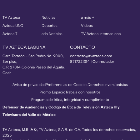
TV Azteca
Noticias
a más +
Azteca UNO
Deportes
Videos
Azteca 7
adn Noticias
TV Azteca Internacional
TV AZTECA LAGUNA
CONTACTO
Carr. Torreón - San Pedro No. 9000,
contacto@tvazteca.com
3er piso,
8717221314
| Conmutador
C.P. 27014 Colonia Paseo del Águila,
Coah.
Aviso de privacidad
Preferencias de Cookies
Derechos
Inversionistas
Promo Espacio
Trabaja con nosotros
Programa de ética, integridad y cumplimiento
Defensor de Audiencias y Código de Ética de Televisión Azteca III y
Televisora del Valle de México
TV Azteca, M.R. & ©, TV Azteca, S.A.B. de C.V. Todos los derechos reservados,
2025.