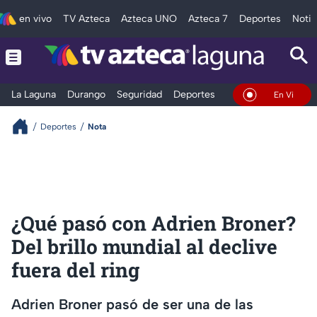
en vivo
TV Azteca
Azteca UNO
Azteca 7
Deportes
Notic
La Laguna
Durango
Seguridad
Deportes
Entretenimiento
En Vivo
Deportes
Nota
¿Qué pasó con Adrien Broner?
Del brillo mundial al declive
fuera del ring
Adrien Broner pasó de ser una de las