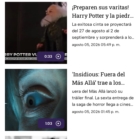
¡Preparen sus varitas!
Harry Potter y la piedra
filosofal regresa a los
La exitosa cinta se proyectará
del 27 de agosto al 2 de
cines por su 25
septiembre y sorprenderá a los
aniversario
fanáticos con 15 minutos de
agosto 05, 2026 05:49 p. m.
material exclusivo.
0:33
'Insidious: Fuera del
Más Allá’ trae a los
demonios al mundo
uera del Más Allá lanzó su
tráiler final. La sexta entrega de
real en su tráiler final
la saga de horror llega a cines
el 21 de agosto de 2026.
agosto 05, 2026 01:45 p. m.
1:03