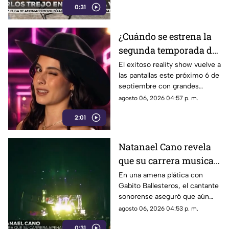
0:31
¿Cuándo se estrena la
segunda temporada de
La Granja VIP en
El exitoso reality show vuelve a
las pantallas este próximo 6 de
Azteca Uno?
septiembre con grandes
celebridades y condiciones
agosto 06, 2026 04:57 p. m.
extremas para los
2:01
participantes.
Natanael Cano revela
que su carrera musical
apenas está
En una amena plática con
Gabito Ballesteros, el cantante
empezando
sonorense aseguró que aún
tiene un largo camino por
agosto 06, 2026 04:53 p. m.
recorrer dentro de la industria.
0:31