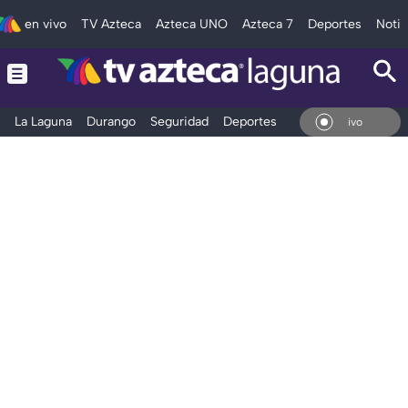
en vivo
TV Azteca
Azteca UNO
Azteca 7
Deportes
Notic
La Laguna
Durango
Seguridad
Deportes
Entretenimiento
En Vivo