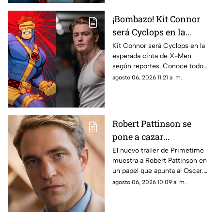
¡Bombazo! Kit Connor
será Cyclops en la
película de X-Men
Kit Connor será Cyclops en la
esperada cinta de X-Men
según reportes. Conoce todos
los detalles sobre el fichaje del
agosto 06, 2026 11:21 a. m.
actor y el proyecto.
Robert Pattinson se
pone a cazar
pederastas en el nuevo
El nuevo trailer de Primetime
muestra a Robert Pattinson en
thriller basado en
un papel que apunta al Oscar.
hechos reales
Descubre todos los detalles de
agosto 06, 2026 10:09 a. m.
‘Primetime'
esta esperada película aquí.