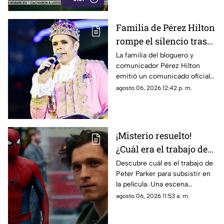
Familia de Pérez Hilton
rompe el silencio tras
incidente en vivo
La familia del bloguero y
comunicador Pérez Hilton
emitió un comunicado oficial
para agradecer las muestras de
agosto 06, 2026 12:42 p. m.
apoyo recibidas.
¡Misterio resuelto!
¿Cuál era el trabajo de
Peter Parker en Spider-
Descubre cuál es el trabajo de
Peter Parker para subsistir en
man: Brand New Day?
la película. Una escena
eliminada aclara las dudas de
agosto 06, 2026 11:53 a. m.
todos los fans.