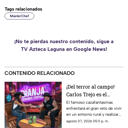
Tags relacionados
MasterChef
¡No te pierdas nuestro contenido, sigue a
TV Azteca Laguna en Google News!
CONTENIDO RELACIONADO
¡Del terror al campo!
Carlos Trejo es el
primer participante
El famoso cazafantasmas
enfrentará el gran reto de vivir
confirmado para La
en un entorno rural y realizar
Granja VIP 2026
pesadas labores de campo
agosto 07, 2026 05:11 p. m.
junto a otras celebridades.