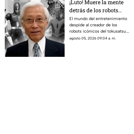
¡Luto! Muere la mente
detrás de los robots
icónicos del tokusatsu
El mundo del entretenimiento
despide al creador de los
y los Power Rangers
robots icónicos del tokusatsu.
Su trabajo revolucionó series
agosto 05, 2026 09:04 a. m.
como Spider-Man y Power
Rangers.