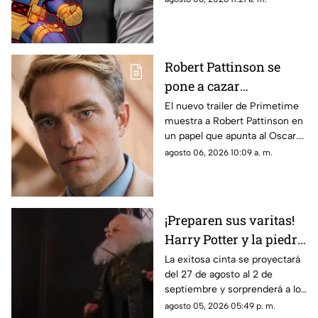
actor y el proyecto.
Robert Pattinson se
pone a cazar
pederastas en el nuevo
El nuevo trailer de Primetime
muestra a Robert Pattinson en
thriller basado en
un papel que apunta al Oscar.
hechos reales
Descubre todos los detalles de
agosto 06, 2026 10:09 a. m.
‘Primetime'
esta esperada película aquí.
¡Preparen sus varitas!
Harry Potter y la piedra
filosofal regresa a los
La exitosa cinta se proyectará
del 27 de agosto al 2 de
cines por su 25
septiembre y sorprenderá a los
aniversario
fanáticos con 15 minutos de
agosto 05, 2026 05:49 p. m.