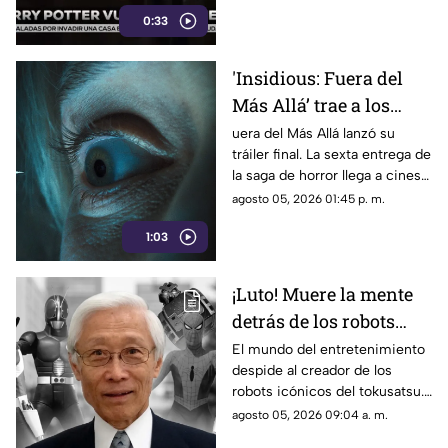
material exclusivo.
0:33
'Insidious: Fuera del
Más Allá’ trae a los
demonios al mundo
uera del Más Allá lanzó su
tráiler final. La sexta entrega de
real en su tráiler final
la saga de horror llega a cines
el 21 de agosto de 2026.
agosto 05, 2026 01:45 p. m.
1:03
¡Luto! Muere la mente
detrás de los robots
icónicos del tokusatsu
El mundo del entretenimiento
despide al creador de los
y los Power Rangers
robots icónicos del tokusatsu.
Su trabajo revolucionó series
agosto 05, 2026 09:04 a. m.
como Spider-Man y Power