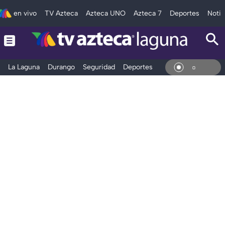
en vivo
TV Azteca
Azteca UNO
Azteca 7
Deportes
Notic
La Laguna
Durango
Seguridad
Deportes
Entretenimiento
En Vi