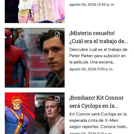
para agradecer las muestras de
agosto 06, 2026 12:42 p. m.
apoyo recibidas.
¡Misterio resuelto!
¿Cuál era el trabajo de
Peter Parker en Spider-
Descubre cuál es el trabajo de
Peter Parker para subsistir en
man: Brand New Day?
la película. Una escena
eliminada aclara las dudas de
agosto 06, 2026 11:53 a. m.
todos los fans.
¡Bombazo! Kit Connor
será Cyclops en la
película de X-Men
Kit Connor será Cyclops en la
esperada cinta de X-Men
según reportes. Conoce todos
los detalles sobre el fichaje del
agosto 06, 2026 11:21 a. m.