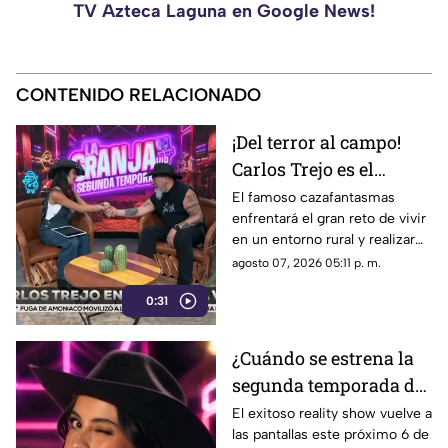
TV Azteca Laguna en Google News!
CONTENIDO RELACIONADO
¡Del terror al campo!
Carlos Trejo es el
primer participante
El famoso cazafantasmas
enfrentará el gran reto de vivir
confirmado para La
en un entorno rural y realizar
Granja VIP 2026
pesadas labores de campo
agosto 07, 2026 05:11 p. m.
junto a otras celebridades.
0:31
¿Cuándo se estrena la
segunda temporada de
La Granja VIP en
El exitoso reality show vuelve a
las pantallas este próximo 6 de
Azteca Uno?