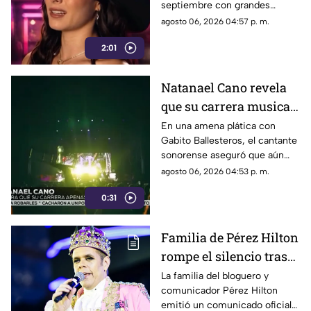
septiembre con grandes
celebridades y condiciones
agosto 06, 2026 04:57 p. m.
extremas para los
2:01
participantes.
Natanael Cano revela
que su carrera musical
apenas está
En una amena plática con
Gabito Ballesteros, el cantante
empezando
sonorense aseguró que aún
tiene un largo camino por
agosto 06, 2026 04:53 p. m.
recorrer dentro de la industria.
0:31
Familia de Pérez Hilton
rompe el silencio tras
incidente en vivo
La familia del bloguero y
comunicador Pérez Hilton
emitió un comunicado oficial