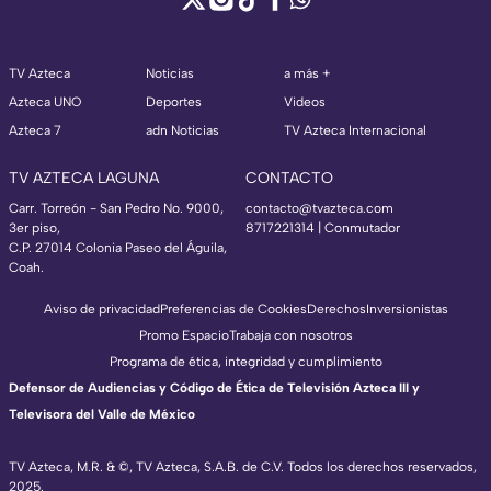
TV Azteca
Noticias
a más +
Azteca UNO
Deportes
Videos
Azteca 7
adn Noticias
TV Azteca Internacional
TV AZTECA LAGUNA
CONTACTO
Carr. Torreón - San Pedro No. 9000,
contacto@tvazteca.com
3er piso,
8717221314
| Conmutador
C.P. 27014 Colonia Paseo del Águila,
Coah.
Aviso de privacidad
Preferencias de Cookies
Derechos
Inversionistas
Promo Espacio
Trabaja con nosotros
Programa de ética, integridad y cumplimiento
Defensor de Audiencias y Código de Ética de Televisión Azteca III y
Televisora del Valle de México
TV Azteca, M.R. & ©, TV Azteca, S.A.B. de C.V. Todos los derechos reservados,
2025.