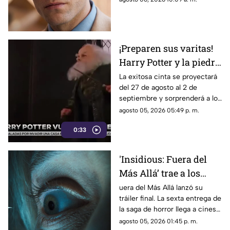
‘Primetime'
esta esperada película aquí.
¡Preparen sus varitas!
Harry Potter y la piedra
filosofal regresa a los
La exitosa cinta se proyectará
del 27 de agosto al 2 de
cines por su 25
septiembre y sorprenderá a los
aniversario
fanáticos con 15 minutos de
agosto 05, 2026 05:49 p. m.
material exclusivo.
0:33
'Insidious: Fuera del
Más Allá’ trae a los
demonios al mundo
uera del Más Allá lanzó su
tráiler final. La sexta entrega de
real en su tráiler final
la saga de horror llega a cines
el 21 de agosto de 2026.
agosto 05, 2026 01:45 p. m.