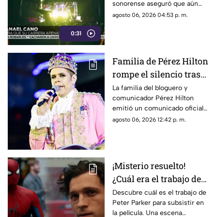
sonorense aseguró que aún
tiene un largo camino por
agosto 06, 2026 04:53 p. m.
recorrer dentro de la industria.
0:31
Familia de Pérez Hilton
rompe el silencio tras
incidente en vivo
La familia del bloguero y
comunicador Pérez Hilton
emitió un comunicado oficial
para agradecer las muestras de
agosto 06, 2026 12:42 p. m.
apoyo recibidas.
¡Misterio resuelto!
¿Cuál era el trabajo de
Peter Parker en Spider-
Descubre cuál es el trabajo de
Peter Parker para subsistir en
man: Brand New Day?
la película. Una escena