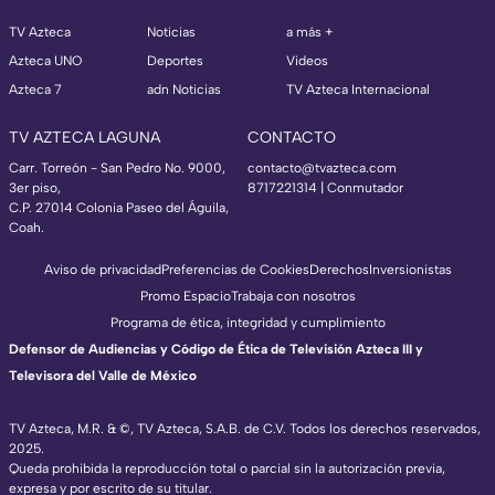
TV Azteca
Noticias
a más +
Azteca UNO
Deportes
Videos
Azteca 7
adn Noticias
TV Azteca Internacional
TV AZTECA LAGUNA
CONTACTO
Carr. Torreón - San Pedro No. 9000,
contacto@tvazteca.com
3er piso,
8717221314
| Conmutador
C.P. 27014 Colonia Paseo del Águila,
Coah.
Aviso de privacidad
Preferencias de Cookies
Derechos
Inversionistas
Promo Espacio
Trabaja con nosotros
Programa de ética, integridad y cumplimiento
Defensor de Audiencias y Código de Ética de Televisión Azteca III y
Televisora del Valle de México
TV Azteca, M.R. & ©, TV Azteca, S.A.B. de C.V. Todos los derechos reservados,
2025.
Queda prohibida la reproducción total o parcial sin la autorización previa,
expresa y por escrito de su titular.