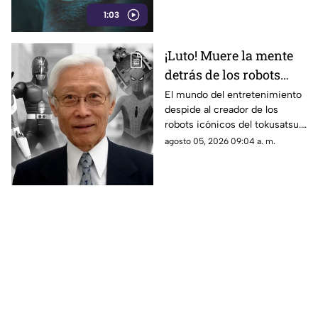
1:03
¡Luto! Muere la mente
detrás de los robots
icónicos del tokusatsu
El mundo del entretenimiento
despide al creador de los
y los Power Rangers
robots icónicos del tokusatsu.
Su trabajo revolucionó series
agosto 05, 2026 09:04 a. m.
como Spider-Man y Power
Rangers.