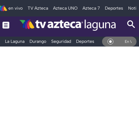
en vivo
TV Azteca
Azteca UNO
Azteca 7
Deportes
Notic
La Laguna
Durango
Seguridad
Deportes
Entretenimiento
En Vivo