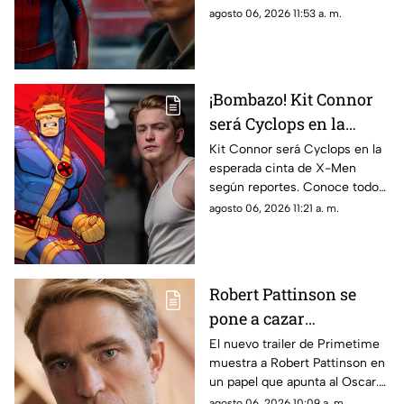
eliminada aclara las dudas de
agosto 06, 2026 11:53 a. m.
todos los fans.
¡Bombazo! Kit Connor
será Cyclops en la
película de X-Men
Kit Connor será Cyclops en la
esperada cinta de X-Men
según reportes. Conoce todos
los detalles sobre el fichaje del
agosto 06, 2026 11:21 a. m.
actor y el proyecto.
Robert Pattinson se
pone a cazar
pederastas en el nuevo
El nuevo trailer de Primetime
muestra a Robert Pattinson en
thriller basado en
un papel que apunta al Oscar.
hechos reales
Descubre todos los detalles de
agosto 06, 2026 10:09 a. m.