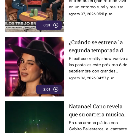
enfrentará el gran reto de vivir
confirmado para La
en un entorno rural y realizar
Granja VIP 2026
pesadas labores de campo
agosto 07, 2026 05:11 p. m.
junto a otras celebridades.
0:31
¿Cuándo se estrena la
segunda temporada de
La Granja VIP en
El exitoso reality show vuelve a
las pantallas este próximo 6 de
Azteca Uno?
septiembre con grandes
celebridades y condiciones
agosto 06, 2026 04:57 p. m.
extremas para los
2:01
participantes.
Natanael Cano revela
que su carrera musical
apenas está
En una amena plática con
Gabito Ballesteros, el cantante
empezando