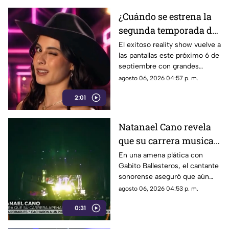
¿Cuándo se estrena la
segunda temporada de
La Granja VIP en
El exitoso reality show vuelve a
las pantallas este próximo 6 de
Azteca Uno?
septiembre con grandes
celebridades y condiciones
agosto 06, 2026 04:57 p. m.
extremas para los
2:01
participantes.
Natanael Cano revela
que su carrera musical
apenas está
En una amena plática con
Gabito Ballesteros, el cantante
empezando
sonorense aseguró que aún
tiene un largo camino por
agosto 06, 2026 04:53 p. m.
recorrer dentro de la industria.
0:31