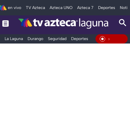
en vivo
TV Azteca
Azteca UNO
Azteca 7
Deportes
Notic
La Laguna
Durango
Seguridad
Deportes
Entretenimiento
En Vivo