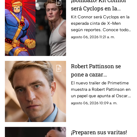
¡Bombazo! Kit Connor
será Cyclops en la
película de X-Men
Kit Connor será Cyclops en la
esperada cinta de X-Men
según reportes. Conoce todos
los detalles sobre el fichaje del
agosto 06, 2026 11:21 a. m.
actor y el proyecto.
Robert Pattinson se
pone a cazar
pederastas en el nuevo
El nuevo trailer de Primetime
muestra a Robert Pattinson en
thriller basado en
un papel que apunta al Oscar.
hechos reales
Descubre todos los detalles de
agosto 06, 2026 10:09 a. m.
‘Primetime'
esta esperada película aquí.
¡Preparen sus varitas!