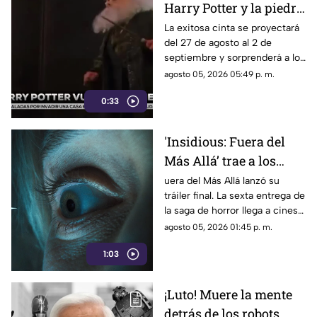
Harry Potter y la piedra
filosofal regresa a los
La exitosa cinta se proyectará
del 27 de agosto al 2 de
cines por su 25
septiembre y sorprenderá a los
aniversario
fanáticos con 15 minutos de
agosto 05, 2026 05:49 p. m.
material exclusivo.
0:33
'Insidious: Fuera del
Más Allá’ trae a los
demonios al mundo
uera del Más Allá lanzó su
tráiler final. La sexta entrega de
real en su tráiler final
la saga de horror llega a cines
el 21 de agosto de 2026.
agosto 05, 2026 01:45 p. m.
1:03
¡Luto! Muere la mente
detrás de los robots