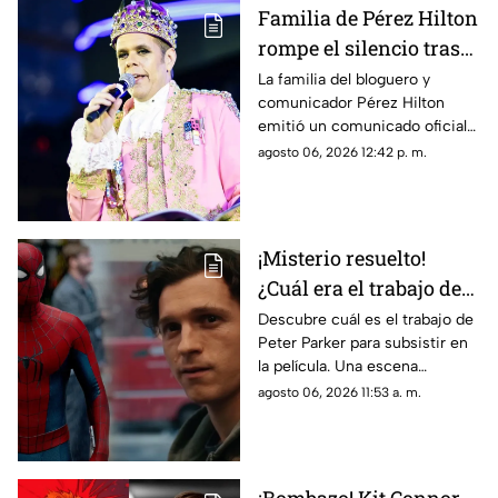
Familia de Pérez Hilton
rompe el silencio tras
incidente en vivo
La familia del bloguero y
comunicador Pérez Hilton
emitió un comunicado oficial
para agradecer las muestras de
agosto 06, 2026 12:42 p. m.
apoyo recibidas.
¡Misterio resuelto!
¿Cuál era el trabajo de
Peter Parker en Spider-
Descubre cuál es el trabajo de
Peter Parker para subsistir en
man: Brand New Day?
la película. Una escena
eliminada aclara las dudas de
agosto 06, 2026 11:53 a. m.
todos los fans.