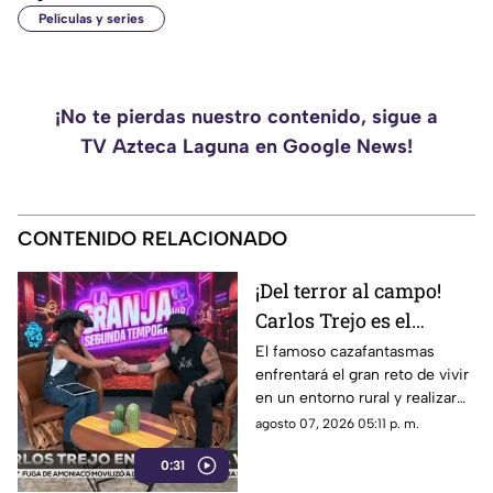
Películas y series
¡No te pierdas nuestro contenido, sigue a
TV Azteca Laguna en Google News!
CONTENIDO RELACIONADO
¡Del terror al campo!
Carlos Trejo es el
primer participante
El famoso cazafantasmas
enfrentará el gran reto de vivir
confirmado para La
en un entorno rural y realizar
Granja VIP 2026
pesadas labores de campo
agosto 07, 2026 05:11 p. m.
junto a otras celebridades.
0:31