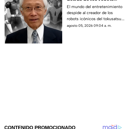
icónicos del tokusatsu
El mundo del entretenimiento
despide al creador de los
y los Power Rangers
robots icónicos del tokusatsu.
Su trabajo revolucionó series
agosto 05, 2026 09:04 a. m.
como Spider-Man y Power
Rangers.