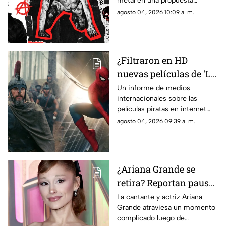
metal en una propuesta
cargada de efectos prácticos y
agosto 04, 2026 10:09 a. m.
música. Se estrena este 9 de
octubre.
¿Filtraron en HD
nuevas películas de 'La
Odisea' y 'Spider-Man'?
Un informe de medios
internacionales sobre las
Esto sabemos
películas piratas en internet
causó revuelo por supuestas
agosto 04, 2026 09:39 a. m.
copias en HD. Esto es lo que
se sabe realmente.
¿Ariana Grande se
retira? Reportan pausa
en su carrera por
La cantante y actriz Ariana
Grande atraviesa un momento
críticas a su apariencia
complicado luego de
física