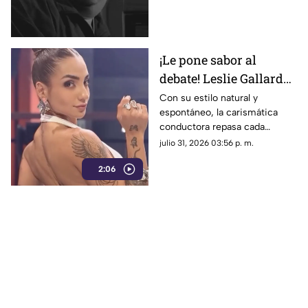
cine y la televisión sobre la
mafia.
¡Le pone sabor al
debate! Leslie Gallardo
conquista el PreShow
Con su estilo natural y
espontáneo, la carismática
de MasterChef 24/7
conductora repasa cada
analizando las
semana los momentos más
julio 31, 2026 03:56 p. m.
polémicas
intensos y las estrategias del
2:06
exitoso reality culinario.