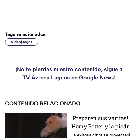
Tags relacionados
Videojuegos
¡No te pierdas nuestro contenido, sigue a
TV Azteca Laguna en Google News!
CONTENIDO RELACIONADO
¡Preparen sus varitas!
Harry Potter y la piedra
filosofal regresa a los
La exitosa cinta se proyectará