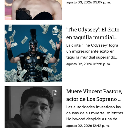
convertirse en blanco de
agosto 03, 2026 03:09 p. m.
constantes comentarios sobre
su peso y apariencia.
'The Odyssey': El éxito
en taquilla mundial
que rompe récords
La cinta ‘The Odyssey’ logra
un impresionante éxito en
taquilla mundial superando
$911M y perfilándose para
agosto 02, 2026 02:28 p. m.
alcanzar récords históricos en
cines.
Muere Vincent Pastore,
actor de Los Soprano y
Buenos Muchachos;
Las autoridades investigan las
causas de su muerte, mientras
esto se sabe de su
Hollywood despide a una de las
fallecimiento
figuras más emblemáticas del
agosto 02, 2026 12:42 p. m.