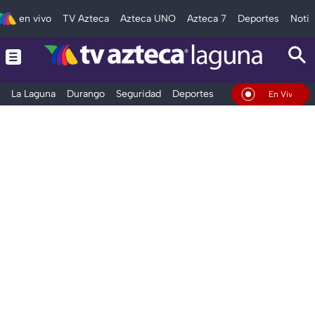
en vivo
TV Azteca
Azteca UNO
Azteca 7
Deportes
Notic
La Laguna
Durango
Seguridad
Deportes
Entretenimiento
En Vivo