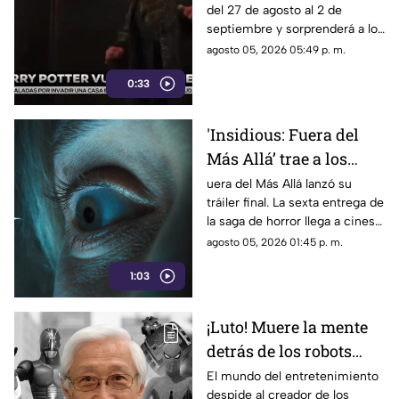
del 27 de agosto al 2 de
cines por su 25
septiembre y sorprenderá a los
aniversario
fanáticos con 15 minutos de
agosto 05, 2026 05:49 p. m.
material exclusivo.
0:33
'Insidious: Fuera del
Más Allá’ trae a los
demonios al mundo
uera del Más Allá lanzó su
tráiler final. La sexta entrega de
real en su tráiler final
la saga de horror llega a cines
el 21 de agosto de 2026.
agosto 05, 2026 01:45 p. m.
1:03
¡Luto! Muere la mente
detrás de los robots
icónicos del tokusatsu
El mundo del entretenimiento
despide al creador de los