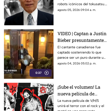
y los Power Rangers
robots icónicos del tokusatsu.
Su trabajo revolucionó series
agosto 05, 2026 09:04 a. m.
como Spider-Man y Power
Rangers.
VIDEO | Captan a Justin
Bieber presuntamente
fumando cerca de su
El cantante canadiense fue
captado sosteniendo lo que
bebé
parece ser un puro durante un
paseo familiar en yate,
agosto 04, 2026 05:02 p. m.
desatando la indignación de
0:37
sus seguidores.
¡Sube el volumen! La
nueva película de
V/H/S unirá terror y
La nueva película de V/H/S
unirá el terror con el rock y el
metal