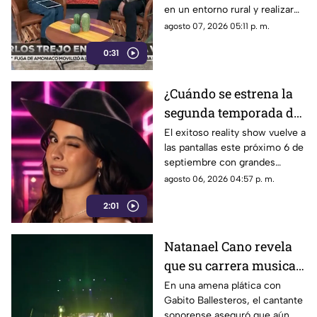
en un entorno rural y realizar
Granja VIP 2026
pesadas labores de campo
agosto 07, 2026 05:11 p. m.
junto a otras celebridades.
0:31
¿Cuándo se estrena la
segunda temporada de
La Granja VIP en
El exitoso reality show vuelve a
las pantallas este próximo 6 de
Azteca Uno?
septiembre con grandes
celebridades y condiciones
agosto 06, 2026 04:57 p. m.
extremas para los
2:01
participantes.
Natanael Cano revela
que su carrera musical
apenas está
En una amena plática con
Gabito Ballesteros, el cantante
empezando
sonorense aseguró que aún