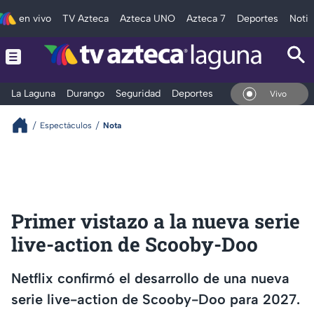
en vivo
TV Azteca
Azteca UNO
Azteca 7
Deportes
Notic
La Laguna
Durango
Seguridad
Deportes
Entretenimiento
En Vivo
Espectáculos
Nota
Primer vistazo a la nueva serie
live-action de Scooby-Doo
Netflix confirmó el desarrollo de una nueva
serie live-action de Scooby-Doo para 2027.