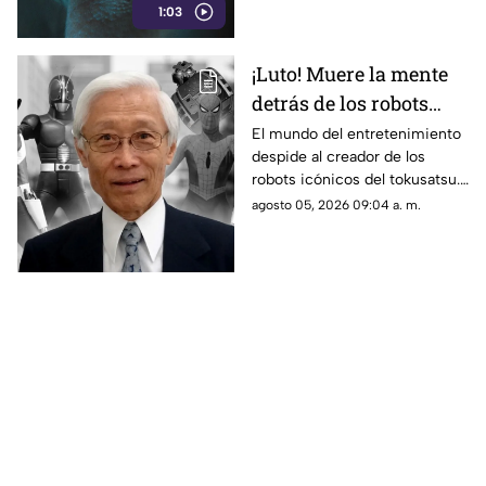
1:03
¡Luto! Muere la mente
detrás de los robots
icónicos del tokusatsu
El mundo del entretenimiento
despide al creador de los
y los Power Rangers
robots icónicos del tokusatsu.
Su trabajo revolucionó series
agosto 05, 2026 09:04 a. m.
como Spider-Man y Power
Rangers.