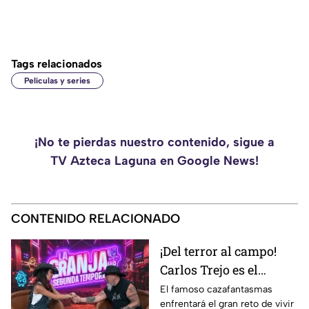
Tags relacionados
Películas y series
¡No te pierdas nuestro contenido, sigue a
TV Azteca Laguna en Google News!
CONTENIDO RELACIONADO
¡Del terror al campo!
Carlos Trejo es el
primer participante
El famoso cazafantasmas
enfrentará el gran reto de vivir
confirmado para La