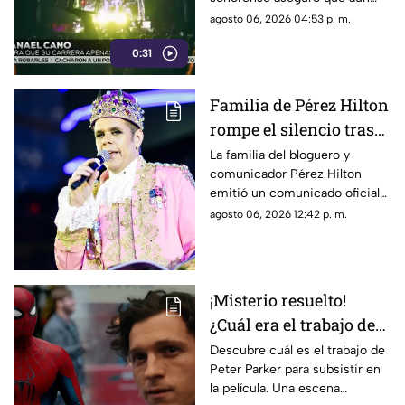
tiene un largo camino por
agosto 06, 2026 04:53 p. m.
recorrer dentro de la industria.
0:31
Familia de Pérez Hilton
rompe el silencio tras
incidente en vivo
La familia del bloguero y
comunicador Pérez Hilton
emitió un comunicado oficial
para agradecer las muestras de
agosto 06, 2026 12:42 p. m.
apoyo recibidas.
¡Misterio resuelto!
¿Cuál era el trabajo de
Peter Parker en Spider-
Descubre cuál es el trabajo de
Peter Parker para subsistir en
man: Brand New Day?
la película. Una escena