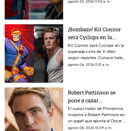
eliminada aclara las dudas de
agosto 06, 2026 11:53 a. m.
todos los fans.
¡Bombazo! Kit Connor
será Cyclops en la
película de X-Men
Kit Connor será Cyclops en la
esperada cinta de X-Men
según reportes. Conoce todos
los detalles sobre el fichaje del
agosto 06, 2026 11:21 a. m.
actor y el proyecto.
Robert Pattinson se
pone a cazar
pederastas en el nuevo
El nuevo trailer de Primetime
muestra a Robert Pattinson en
thriller basado en
un papel que apunta al Oscar.
hechos reales
Descubre todos los detalles de
agosto 06, 2026 10:09 a. m.