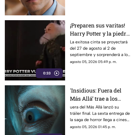
‘Primetime'
esta esperada película aquí.
¡Preparen sus varitas!
Harry Potter y la piedra
filosofal regresa a los
La exitosa cinta se proyectará
del 27 de agosto al 2 de
cines por su 25
septiembre y sorprenderá a los
aniversario
fanáticos con 15 minutos de
agosto 05, 2026 05:49 p. m.
material exclusivo.
0:33
'Insidious: Fuera del
Más Allá’ trae a los
demonios al mundo
uera del Más Allá lanzó su
tráiler final. La sexta entrega de
real en su tráiler final
la saga de horror llega a cines
el 21 de agosto de 2026.
agosto 05, 2026 01:45 p. m.