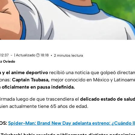
 12:37
| Actualizado 🕑 18:18
2 minutos lectura
ez Oviedo
 y el anime deportivo
recibió una noticia que golpeó directam
sonas:
Captain Tsubasa,
mejor conocido en México y Latinoa
á
oficialmente en pausa indefinida.
firmada luego de que trascendiera el
delicado estado de salud
ien actualmente tiene 65 años de edad.
OS:
Spider-Man: Brand New Day adelanta estreno: ¿Cuándo ll