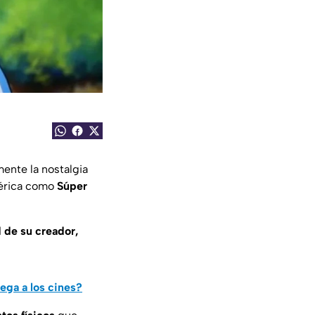
ente la nostalgia
mérica como
Súper
 de su creador,
ega a los cines?