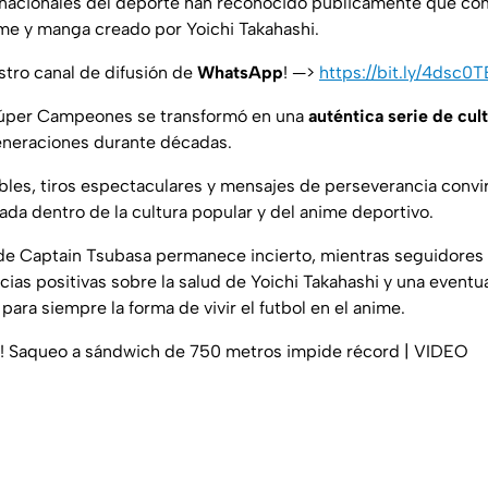
ernacionales del deporte han reconocido públicamente que co
nime y manga creado por Yoichi Takahashi.
stro canal de difusión de
WhatsApp
! —>
https://bit.ly/4dsc0T
Súper Campeones se transformó en una
auténtica serie de cul
generaciones durante décadas.
bles, tiros espectaculares y mensajes de perseverancia convir
ada dentro de la cultura popular y del anime deportivo.
o de Captain Tsubasa permanece incierto, mientras seguidores
ias positivas sobre la salud de Yoichi Takahashi y una eventua
para siempre la forma de vivir el futbol en el anime.
e! Saqueo a sándwich de 750 metros impide récord | VIDEO