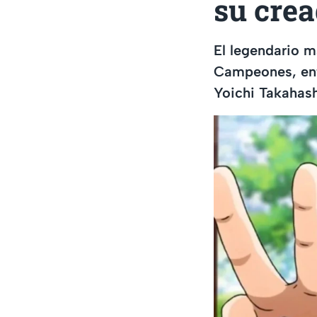
su cre
El legendario 
Campeones, ent
Yoichi Takahash