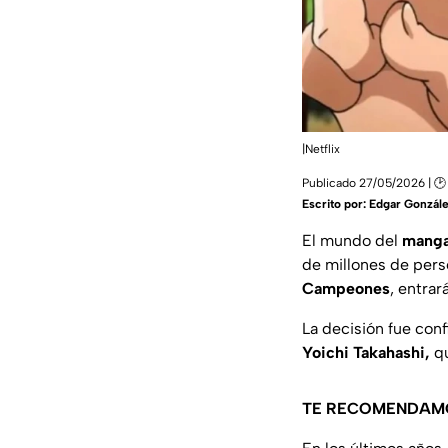
|Netflix
Publicado 27/05/2026 | 🕑
Escrito por:
Edgar Gonzál
El mundo del
manga
de millones de per
Campeones
, entrar
La decisión fue con
Yoichi Takahashi,
qu
TE RECOMENDAM