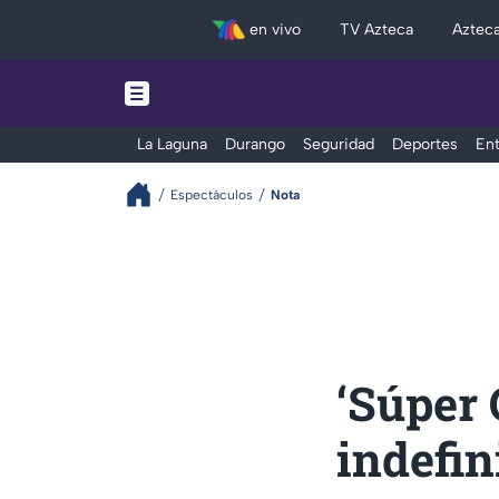
en vivo
TV Azteca
Aztec
La Laguna
Durango
Seguridad
Deportes
Ent
Espectáculos
Nota
‘Súper
indefin