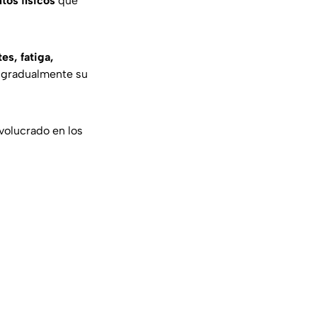
tos físicos
que
es, fatiga,
r gradualmente su
nvolucrado en los