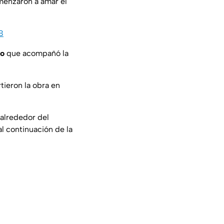
menzaron a amar el
B
to
que acompañó la
tieron la obra en
 alrededor del
l continuación de la