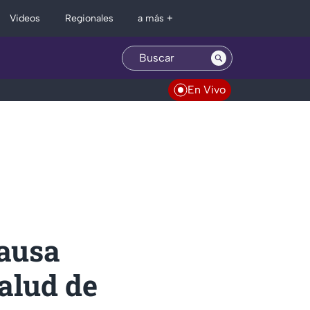
Regionales
Videos
a más +
En Vivo
pausa
alud de