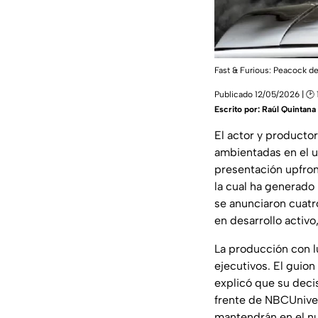
Fast & Furious: Peacock des
Publicado 12/05/2026 | 🕑 
Escrito por:
Raúl Quintana
El actor y producto
ambientadas en el 
presentación upfron
la cual ha generad
se anunciaron cuatr
en desarrollo activ
La producción con l
ejecutivos. El guion
explicó que su decis
frente de NBCUniver
mantendrán en el n