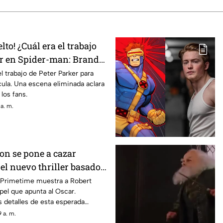
lto! ¿Cuál era el trabajo
er en Spider-man: Brand
l trabajo de Peter Parker para
ícula. Una escena eliminada aclara
los fans.
a. m.
on se pone a cazar
el nuevo thriller basado
les ‘Primetime'
e Primetime muestra a Robert
pel que apunta al Oscar.
 detalles de esta esperada
 a. m.