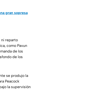
una gran sopresa
 ni reparto
fica, como Pavun
demanda de los
asfondo de los
nte se produjo la
ara Peacock
bajo la supervisión