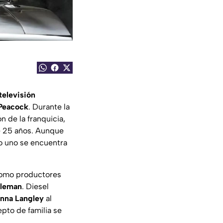
televisión
Peacock
. Durante la
 de la franquicia,
e 25 años. Aunque
o uno se encuentra
omo productores
oleman
. Diesel
nna Langley
al
pto de familia se