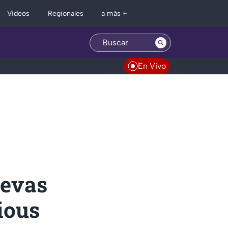
Regionales
Videos
a más +
En Vivo
uevas
ious