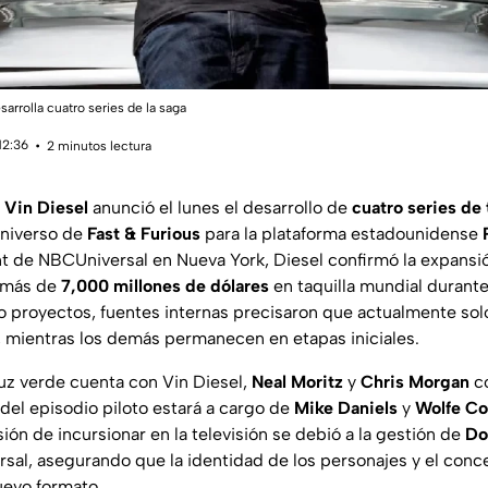
arrolla cuatro series de la saga
12:36
2 minutos lectura
r
Vin Diesel
anunció el lunes el desarrollo de
cuatro series de 
universo de
Fast & Furious
para la plataforma estadounidense
t de NBCUniversal en Nueva York, Diesel confirmó la expansión
o más de
7,000 millones de dólares
en taquilla mundial durant
o proyectos, fuentes internas precisaron que actualmente sol
o, mientras los demás permanecen en etapas iniciales.
uz verde cuenta con Vin Diesel,
Neal Moritz
y
Chris Morgan
c
 del episodio piloto estará a cargo de
Mike Daniels
y
Wolfe C
ión de incursionar en la televisión se debió a la gestión de
Do
sal, asegurando que la identidad de los personajes y el conce
uevo formato.