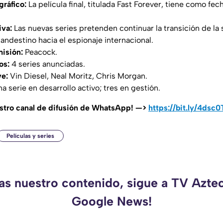
ráfico:
La película final, titulada
Fast Forever
, tiene como fec
iva:
Las nuevas series pretenden continuar la transición de la
andestino hacia el espionaje internacional.
misión:
Peacock.
os:
4 series anunciadas.
ve:
Vin Diesel, Neal Moritz, Chris Morgan.
a serie en desarrollo activo; tres en gestión.
estro canal de difusión de WhatsApp! —>
https://bit.ly/4dsc
Películas y series
das nuestro contenido, sigue a TV Azte
Google News!