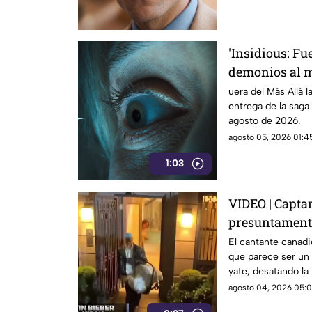
'Insidious: Fue
demonios al m
final
uera del Más Allá la
entrega de la saga 
agosto de 2026.
agosto 05, 2026 01:45
1:03
VIDEO | Captan
presuntament
bebé
El cantante canad
que parece ser un 
yate, desatando la
agosto 04, 2026 05:0