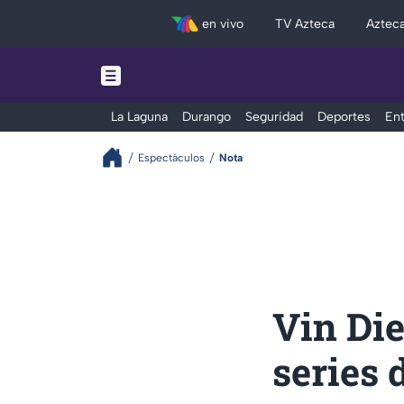
en vivo
TV Azteca
Aztec
La Laguna
Durango
Seguridad
Deportes
Ent
Espectáculos
Nota
Vin Die
series 