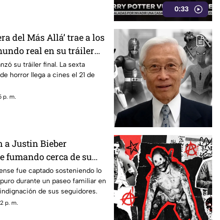
0:33
ra del Más Allá’ trae a los
undo real en su tráiler
nzó su tráiler final. La sexta
de horror llega a cines el 21 de
 p. m.
 a Justin Bieber
e fumando cerca de su
iense fue captado sosteniendo lo
puro durante un paseo familiar en
 indignación de sus seguidores.
2 p. m.