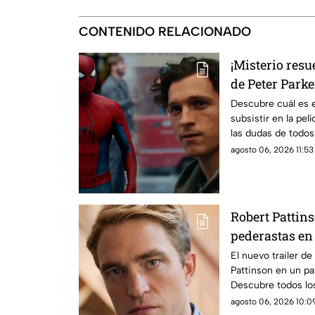
CONTENIDO RELACIONADO
¡Misterio resue
de Peter Park
New Day?
Descubre cuál es e
subsistir en la pel
las dudas de todos 
agosto 06, 2026 11:53 
Robert Pattins
pederastas en 
en hechos rea
El nuevo trailer d
Pattinson en un pa
Descubre todos los
película aquí.
agosto 06, 2026 10:09