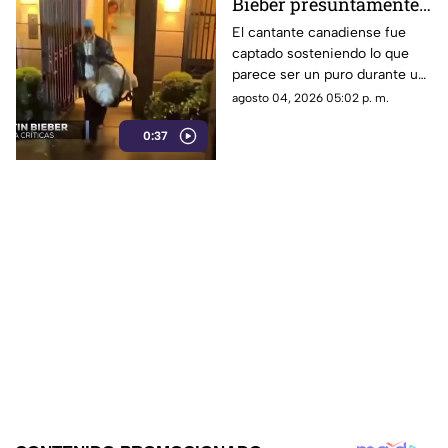
Bieber presuntamente
fumando cerca de su
El cantante canadiense fue
captado sosteniendo lo que
bebé
parece ser un puro durante un
paseo familiar en yate,
agosto 04, 2026 05:02 p. m.
desatando la indignación de
0:37
sus seguidores.