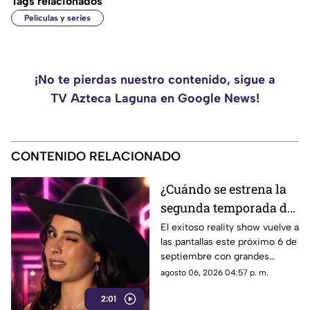
Tags relacionados
Películas y series
¡No te pierdas nuestro contenido, sigue a
TV Azteca Laguna en Google News!
CONTENIDO RELACIONADO
¿Cuándo se estrena la
segunda temporada de
La Granja VIP en
El exitoso reality show vuelve a
las pantallas este próximo 6 de
Azteca Uno?
septiembre con grandes
celebridades y condiciones
agosto 06, 2026 04:57 p. m.
extremas para los
2:01
participantes.