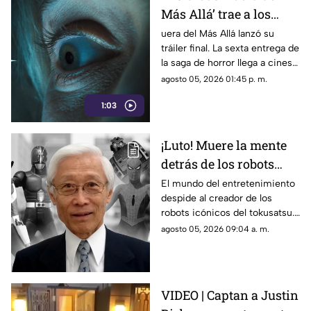
Más Allá’ trae a los
demonios al mundo
uera del Más Allá lanzó su
tráiler final. La sexta entrega de
real en su tráiler final
la saga de horror llega a cines
el 21 de agosto de 2026.
agosto 05, 2026 01:45 p. m.
1:03
¡Luto! Muere la mente
detrás de los robots
icónicos del tokusatsu
El mundo del entretenimiento
despide al creador de los
y los Power Rangers
robots icónicos del tokusatsu.
Su trabajo revolucionó series
agosto 05, 2026 09:04 a. m.
como Spider-Man y Power
Rangers.
VIDEO | Captan a Justin