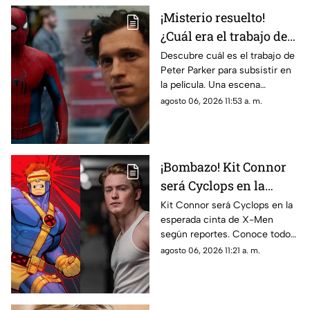
¡Misterio resuelto!
¿Cuál era el trabajo de
Peter Parker en Spider-
Descubre cuál es el trabajo de
Peter Parker para subsistir en
man: Brand New Day?
la película. Una escena
eliminada aclara las dudas de
agosto 06, 2026 11:53 a. m.
todos los fans.
¡Bombazo! Kit Connor
será Cyclops en la
película de X-Men
Kit Connor será Cyclops en la
esperada cinta de X-Men
según reportes. Conoce todos
los detalles sobre el fichaje del
agosto 06, 2026 11:21 a. m.
actor y el proyecto.