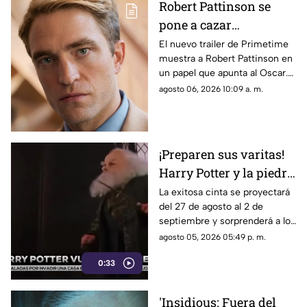
Robert Pattinson se
pone a cazar
pederastas en el nuevo
El nuevo trailer de Primetime
muestra a Robert Pattinson en
thriller basado en
un papel que apunta al Oscar.
hechos reales
Descubre todos los detalles de
agosto 06, 2026 10:09 a. m.
‘Primetime'
esta esperada película aquí.
¡Preparen sus varitas!
Harry Potter y la piedra
filosofal regresa a los
La exitosa cinta se proyectará
del 27 de agosto al 2 de
cines por su 25
septiembre y sorprenderá a los
aniversario
fanáticos con 15 minutos de
agosto 05, 2026 05:49 p. m.
material exclusivo.
0:33
'Insidious: Fuera del