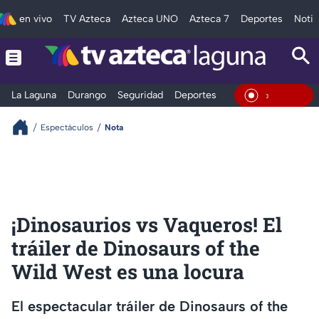
en vivo
TV Azteca
Azteca UNO
Azteca 7
Deportes
Notic
La Laguna
Durango
Seguridad
Deportes
Entretenimiento
En Vivo
Espectáculos
Nota
¡Dinosaurios vs Vaqueros! El
tráiler de Dinosaurs of the
Wild West es una locura
El espectacular tráiler de Dinosaurs of the