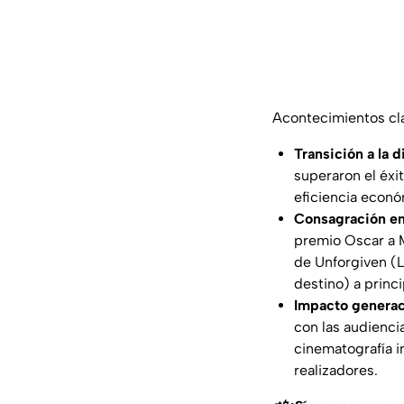
Acontecimientos cla
Transición a la d
superaron el éxit
eficiencia econ
Consagración en
premio Oscar a M
de
Unforgiven
(
destino
) a princ
Impacto generac
con las audienc
cinematografía i
realizadores.