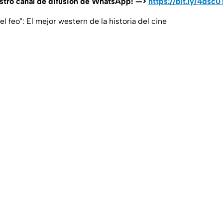
estro canal de difusión de WhatsApp! —>
https://bit.ly/4dsc
el feo": El mejor western de la historia del cine