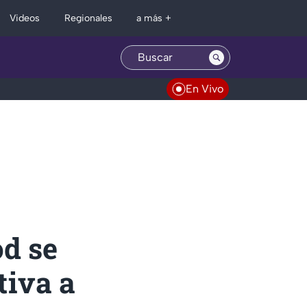
Regionales
Videos
a más +
En Vivo
od se
tiva a