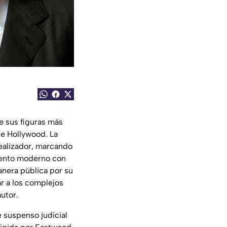
e sus figuras más
 de Hollywood. La
realizador, marcando
miento moderno con
anera pública por su
ar a los complejos
autor.
e suspenso judicial