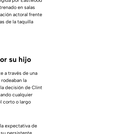
rigida por Eastwood
strenado en salas
ación actoral frente
s de la taquilla
or su hijo
e a través de una
e rodeaban la
la decisión de Clint
tando cualquier
l corto o largo
 la expectativa de
 su persistente