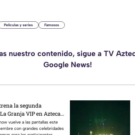
Películas y series
Famosos
das nuestro contenido, sigue a TV Azte
Google News!
trena la segunda
La Granja VIP en Azteca
show vuelve a las pantallas este
iembre con grandes celebridades
emas para los participantes.