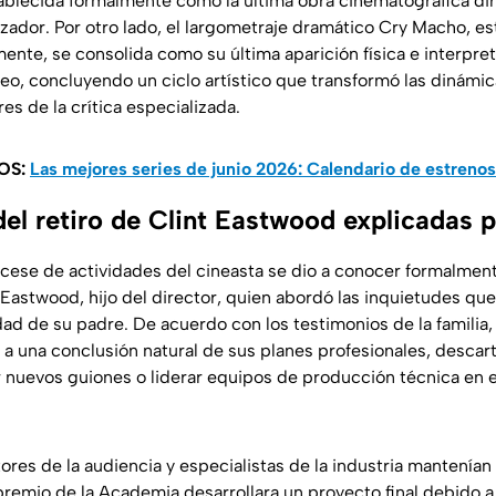
blecida formalmente como la última obra cinematográfica di
izador. Por otro lado, el largometraje dramático
Cry Macho
, e
nte, se consolida como su última aparición física e interpret
eo, concluyendo un ciclo artístico que transformó las dinámica
res de la crítica especializada.
OS:
Las mejores series de junio 2026: Calendario de estrenos
el retiro de Clint Eastwood explicadas p
 cese de actividades del cineasta se dio a conocer formalment
 Eastwood, hijo del director, quien abordó las inquietudes qu
ad de su padre. De acuerdo con los testimonios de la familia, 
 una conclusión natural de sus planes profesionales, descar
r nuevos guiones o liderar equipos de producción técnica en e
res de la audiencia y especialistas de la industria mantenían
premio de la Academia desarrollara un proyecto final debido a