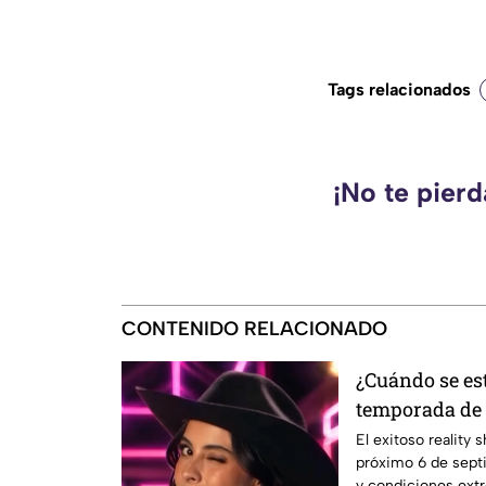
Tags relacionados
¡No te pier
CONTENIDO RELACIONADO
¿Cuándo se es
temporada de 
Uno?
El exitoso reality 
próximo 6 de sept
y condiciones extr