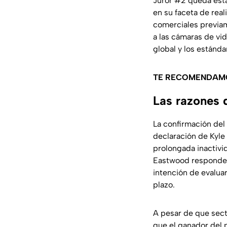
Juror #2
queda esta
en su faceta de real
comerciales previame
a las cámaras de vid
global y los estánda
TE RECOMENDAM
Las razones d
La confirmación del
declaración de Kyle
prolongada inactivid
Eastwood responde a
intención de evalua
plazo.
A pesar de que secto
que el ganador del 