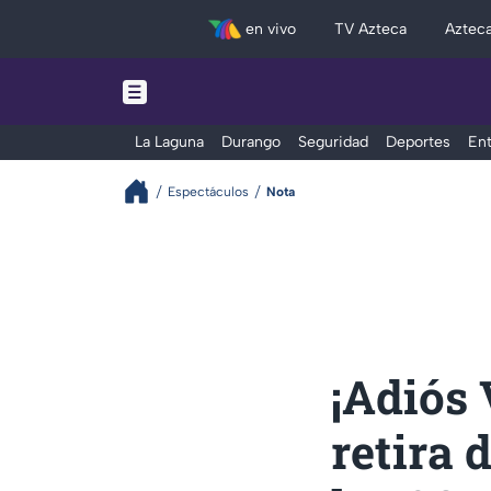
en vivo
TV Azteca
Aztec
La Laguna
Durango
Seguridad
Deportes
Ent
Espectáculos
Nota
¡Adiós 
retira 