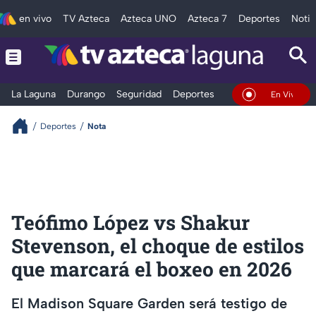
en vivo
TV Azteca
Azteca UNO
Azteca 7
Deportes
Notic
La Laguna
Durango
Seguridad
Deportes
Entretenimiento
En Vivo
Deportes
Nota
Teófimo López vs Shakur
Stevenson, el choque de estilos
que marcará el boxeo en 2026
El Madison Square Garden será testigo de