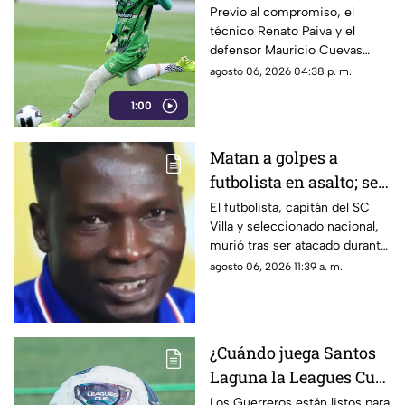
en la Leagues Cup
Previo al compromiso, el
técnico Renato Paiva y el
2026?
defensor Mauricio Cuevas
compartieron sus sensaciones
agosto 06, 2026 04:38 p. m.
de cara al arranque del torneo
1:00
internacional.
Matan a golpes a
futbolista en asalto; se
resistió a entregar su
El futbolista, capitán del SC
Villa y seleccionado nacional,
celular
murió tras ser atacado durante
un presunto asalto.
agosto 06, 2026 11:39 a. m.
¿Cuándo juega Santos
Laguna la Leagues Cup
2026, a qué hora y
Los Guerreros están listos para