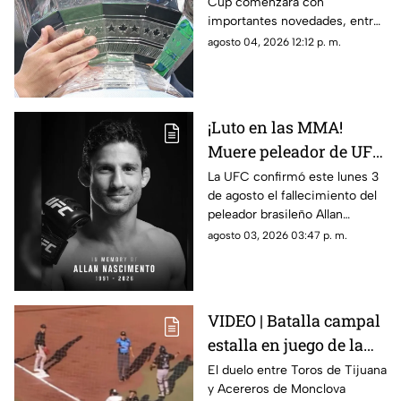
Cup comenzará con
partidos y horarios
importantes novedades, entre
ellas partidos disputados por
agosto 04, 2026 12:12 p. m.
primera vez en territorio
mexicano.
¡Luto en las MMA!
Muere peleador de UFC
tras sufrir infarto
La UFC confirmó este lunes 3
de agosto el fallecimiento del
mientras dormía
peleador brasileño Allan
Nascimento, de la división de
agosto 03, 2026 03:47 p. m.
peso mosca.
VIDEO | Batalla campal
estalla en juego de la
LMB; Danry Vásquez
El duelo entre Toros de Tijuana
y Acereros de Monclova
recibe fuerte castigo