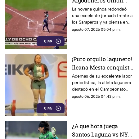
Algodoneros Unión
Laguna amarra su pase
La novena guinda redondeó
una excelente jornada frente a
directo a los playoffs
los Saraperos y ya piensa en
los emocionantes duelos de la
agosto 07, 2026 05:04 p. m.
postemporada.
0:49
¡Puro orgullo lagunero!
Ileana Mesta conquista
cuatro medallas de
Además de su excelente labor
periodística, la atleta lagunera
Powerlifting en Canadá
destacó en el Campeonato
Regional de Norteamérica al
agosto 06, 2026 04:43 p. m.
levantar un total de 507.5
0:45
kilogramos.
¿A que hora juega
Santos Laguna vs NYC