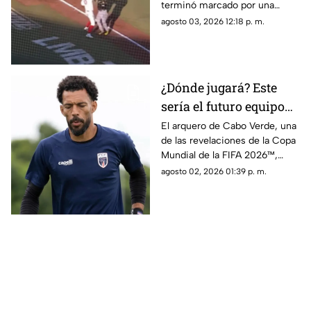
terminó marcado por una
violenta bronca luego de que el
agosto 03, 2026 12:18 p. m.
venezolano Danry Vásquez
golpeara a Rodolfo Amador tras
ser puesto out.
¿Dónde jugará? Este
sería el futuro equipo
de Vozinha, portero de
El arquero de Cabo Verde, una
de las revelaciones de la Copa
Cabo Verde
Mundial de la FIFA 2026™,
tendría definido su futuro.
agosto 02, 2026 01:39 p. m.