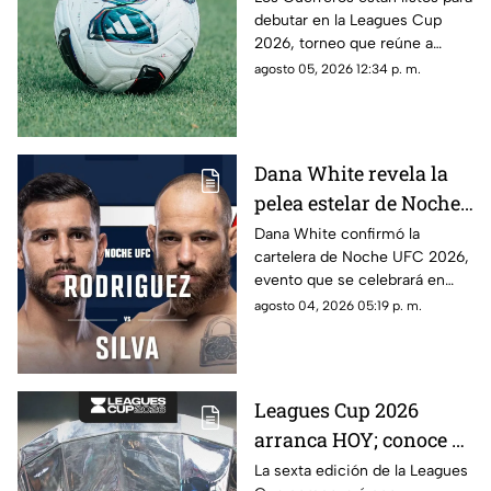
debutar en la Leagues Cup
contra quiénes?
2026, torneo que reúne a
clubes de la Liga MX y la MLS.
agosto 05, 2026 12:34 p. m.
Dana White revela la
pelea estelar de Noche
UFC 2026; conoce la
Dana White confirmó la
cartelera de Noche UFC 2026,
cartelera completa
evento que se celebrará en
septiembre en Glendale,
agosto 04, 2026 05:19 p. m.
Arizona.
Leagues Cup 2026
arranca HOY; conoce el
nuevo formato,
La sexta edición de la Leagues