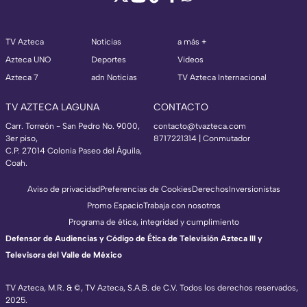
TV Azteca
Noticias
a más +
Azteca UNO
Deportes
Videos
Azteca 7
adn Noticias
TV Azteca Internacional
TV AZTECA LAGUNA
CONTACTO
Carr. Torreón - San Pedro No. 9000,
contacto@tvazteca.com
3er piso,
8717221314
| Conmutador
C.P. 27014 Colonia Paseo del Águila,
Coah.
Aviso de privacidad
Preferencias de Cookies
Derechos
Inversionistas
Promo Espacio
Trabaja con nosotros
Programa de ética, integridad y cumplimiento
Defensor de Audiencias y Código de Ética de Televisión Azteca III y
Televisora del Valle de México
TV Azteca, M.R. & ©, TV Azteca, S.A.B. de C.V. Todos los derechos reservados,
2025.