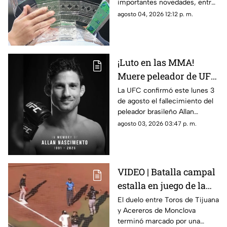
importantes novedades, entre
ellas partidos disputados por
agosto 04, 2026 12:12 p. m.
primera vez en territorio
mexicano.
¡Luto en las MMA!
Muere peleador de UFC
tras sufrir infarto
La UFC confirmó este lunes 3
de agosto el fallecimiento del
mientras dormía
peleador brasileño Allan
Nascimento, de la división de
agosto 03, 2026 03:47 p. m.
peso mosca.
VIDEO | Batalla campal
estalla en juego de la
LMB; Danry Vásquez
El duelo entre Toros de Tijuana
y Acereros de Monclova
recibe fuerte castigo
terminó marcado por una