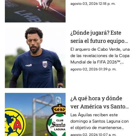
violenta bronca luego de que el
agosto 03, 2026 12:18 p. m.
venezolano Danry Vásquez
golpeara a Rodolfo Amador tras
ser puesto out.
¿Dónde jugará? Este
sería el futuro equipo
de Vozinha, portero de
El arquero de Cabo Verde, una
de las revelaciones de la Copa
Cabo Verde
Mundial de la FIFA 2026™,
tendría definido su futuro.
agosto 02, 2026 01:39 p. m.
¿A qué hora y dónde
ver América vs Santos
Laguna en la Jornada 3
Las Águilas reciben este
domingo a Santos Laguna con
del Apertura 2026?
el objetivo de mantenerse
entre los protagonistas del
agosto 02, 2026 10:07 a. m.