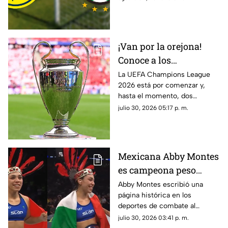
Apertura 2026.
¡Van por la orejona!
Conoce a los
mexicanos que jugarán
La UEFA Champions League
2026 está por comenzar y,
la Champions League
hasta el momento, dos
2026
futbolistas mexicanos tienen
julio 30, 2026 05:17 p. m.
asegurada su participación.
Mexicana Abby Montes
es campeona peso
pluma de Power Slap al
Abby Montes escribió una
página histórica en los
derrotar a Sheena
deportes de combate al
Bathory
convertirse en la primera
julio 30, 2026 03:41 p. m.
campeona de peso pluma de la