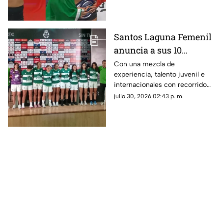
rama femenil en Power Slap.
Santos Laguna Femenil
anuncia a sus 10
refuerzos para el
Con una mezcla de
experiencia, talento juvenil e
Apertura 2026; conoce
internacionales con recorrido
quiénes son las nuevas
en selecciones nacionales,
julio 30, 2026 02:43 p. m.
Guerreras
Santos Femenil presentó
oficialmente a las 10
futbolistas.