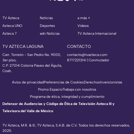
TV Azteca
Noticias
a más +
Azteca UNO
Deportes
Videos
Azteca 7
adn Noticias
TV Azteca Internacional
TV AZTECA LAGUNA
CONTACTO
Carr. Torreón - San Pedro No. 9000,
contacto@tvazteca.com
3er piso,
8717221314
| Conmutador
C.P. 27014 Colonia Paseo del Águila,
Coah.
Aviso de privacidad
Preferencias de Cookies
Derechos
Inversionistas
Promo Espacio
Trabaja con nosotros
Programa de ética, integridad y cumplimiento
Defensor de Audiencias y Código de Ética de Televisión Azteca III y
Televisora del Valle de México
TV Azteca, M.R. & ©, TV Azteca, S.A.B. de C.V. Todos los derechos reservados,
2025.