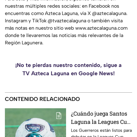
nuestras múltiples redes sociales: en Facebook nos
encuentras como Azteca Laguna, vía X @aztecalaguna.
Instagram y TikTok @tvaztecalaguna o también visita
más notas en nuestro sitio web www.aztecalaguna.com
donde te llevaremos las noticias más relevantes de la
Región Lagunera.
¡No te pierdas nuestro contenido, sigue a
TV Azteca Laguna en Google News!
CONTENIDO RELACIONADO
¿Cuándo juega Santos
Laguna la Leagues Cup
2026, a qué hora y
Los Guerreros están listos para
debutar en la Leagues Cup