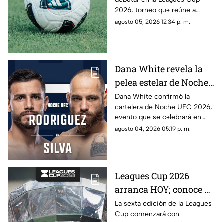
contra quiénes?
2026, torneo que reúne a
clubes de la Liga MX y la MLS.
agosto 05, 2026 12:34 p. m.
Dana White revela la
pelea estelar de Noche
UFC 2026; conoce la
Dana White confirmó la
cartelera de Noche UFC 2026,
cartelera completa
evento que se celebrará en
septiembre en Glendale,
agosto 04, 2026 05:19 p. m.
Arizona.
Leagues Cup 2026
arranca HOY; conoce el
nuevo formato,
La sexta edición de la Leagues
Cup comenzará con
partidos y horarios