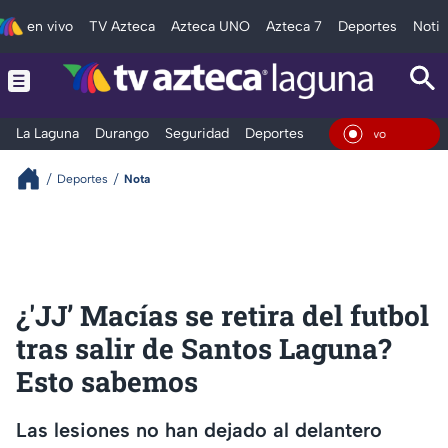
en vivo
TV Azteca
Azteca UNO
Azteca 7
Deportes
Notic
La Laguna
Durango
Seguridad
Deportes
Entretenimiento
En Viv
Deportes
Nota
¿'JJ’ Macías se retira del futbol
tras salir de Santos Laguna?
Esto sabemos
Las lesiones no han dejado al delantero