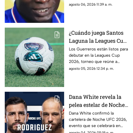
un presunto asalto.
agosto 06, 2026 11:39 a. m.
¿Cuándo juega Santos
Laguna la Leagues Cup
2026, a qué hora y
Los Guerreros están listos para
debutar en la Leagues Cup
contra quiénes?
2026, torneo que reúne a
clubes de la Liga MX y la MLS.
agosto 05, 2026 12:34 p. m.
Dana White revela la
pelea estelar de Noche
UFC 2026; conoce la
Dana White confirmó la
cartelera de Noche UFC 2026,
cartelera completa
evento que se celebrará en
septiembre en Glendale,
agosto 04, 2026 05:19 p. m.