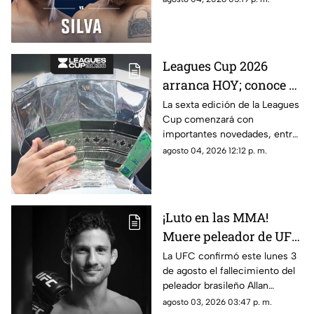
Arizona.
Leagues Cup 2026
arranca HOY; conoce el
nuevo formato,
La sexta edición de la Leagues
Cup comenzará con
partidos y horarios
importantes novedades, entre
ellas partidos disputados por
agosto 04, 2026 12:12 p. m.
primera vez en territorio
mexicano.
¡Luto en las MMA!
Muere peleador de UFC
tras sufrir infarto
La UFC confirmó este lunes 3
de agosto el fallecimiento del
mientras dormía
peleador brasileño Allan
Nascimento, de la división de
agosto 03, 2026 03:47 p. m.