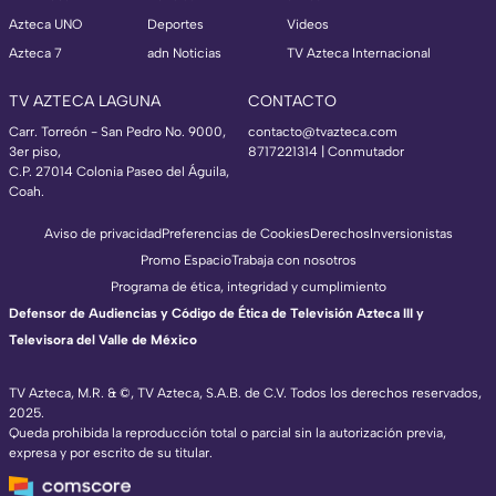
Azteca UNO
Deportes
Videos
Azteca 7
adn Noticias
TV Azteca Internacional
TV AZTECA LAGUNA
CONTACTO
Carr. Torreón - San Pedro No. 9000,
contacto@tvazteca.com
3er piso,
8717221314
| Conmutador
C.P. 27014 Colonia Paseo del Águila,
Coah.
Aviso de privacidad
Preferencias de Cookies
Derechos
Inversionistas
Promo Espacio
Trabaja con nosotros
Programa de ética, integridad y cumplimiento
Defensor de Audiencias y Código de Ética de Televisión Azteca III y
Televisora del Valle de México
TV Azteca, M.R. & ©, TV Azteca, S.A.B. de C.V. Todos los derechos reservados,
2025.
Queda prohibida la reproducción total o parcial sin la autorización previa,
expresa y por escrito de su titular.