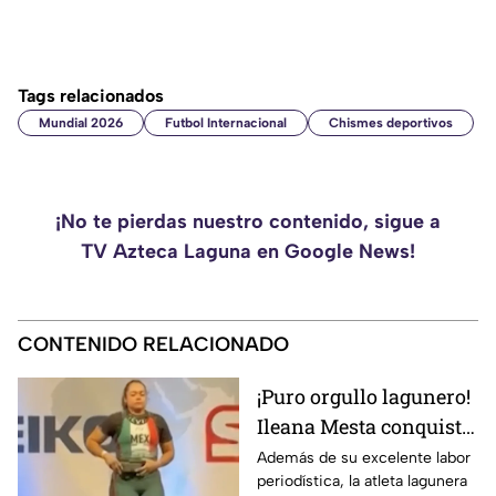
Tags relacionados
Mundial 2026
Futbol Internacional
Chismes deportivos
¡No te pierdas nuestro contenido, sigue a
TV Azteca Laguna en Google News!
CONTENIDO RELACIONADO
¡Puro orgullo lagunero!
Ileana Mesta conquista
cuatro medallas de
Además de su excelente labor
periodística, la atleta lagunera
Powerlifting en Canadá