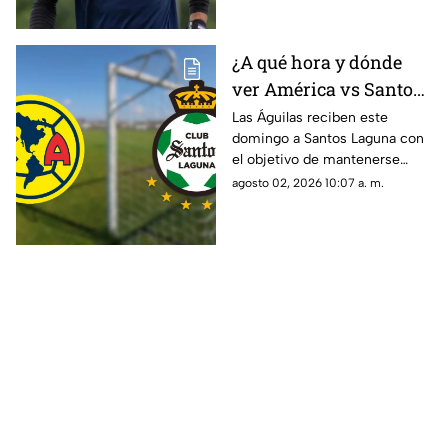
¿A qué hora y dónde
ver América vs Santos
Laguna en la Jornada 3
Las Águilas reciben este
domingo a Santos Laguna con
del Apertura 2026?
el objetivo de mantenerse
entre los protagonistas del
agosto 02, 2026 10:07 a. m.
Apertura 2026.