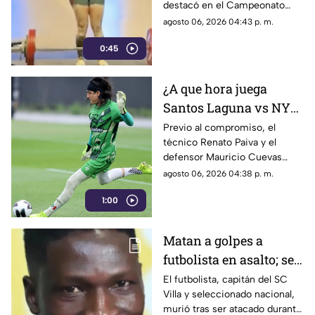
destacó en el Campeonato
Regional de Norteamérica al
agosto 06, 2026 04:43 p. m.
levantar un total de 507.5
0:45
kilogramos.
¿A que hora juega
Santos Laguna vs NYC
en la Leagues Cup
Previo al compromiso, el
técnico Renato Paiva y el
2026?
defensor Mauricio Cuevas
compartieron sus sensaciones
agosto 06, 2026 04:38 p. m.
de cara al arranque del torneo
1:00
internacional.
Matan a golpes a
futbolista en asalto; se
resistió a entregar su
El futbolista, capitán del SC
Villa y seleccionado nacional,
celular
murió tras ser atacado durante