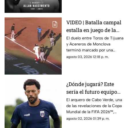
peso mosca.
VIDEO | Batalla campal
estalla en juego de la
LMB; Danry Vásquez
El duelo entre Toros de Tijuana
y Acereros de Monclova
recibe fuerte castigo
terminó marcado por una
violenta bronca luego de que el
agosto 03, 2026 12:18 p. m.
venezolano Danry Vásquez
golpeara a Rodolfo Amador tras
ser puesto out.
¿Dónde jugará? Este
sería el futuro equipo
de Vozinha, portero de
El arquero de Cabo Verde, una
de las revelaciones de la Copa
Cabo Verde
Mundial de la FIFA 2026™,
tendría definido su futuro.
agosto 02, 2026 01:39 p. m.