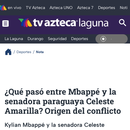
en vivo
TV Azteca
Azteca UNO
Azteca 7
Deportes
Notic
La Laguna
Durango
Seguridad
Deportes
Entretenimiento
En Vivo
Deportes
Nota
¿Qué pasó entre Mbappé y la
senadora paraguaya Celeste
Amarilla? Origen del conflicto
Kylian Mbappé y la senadora Celeste