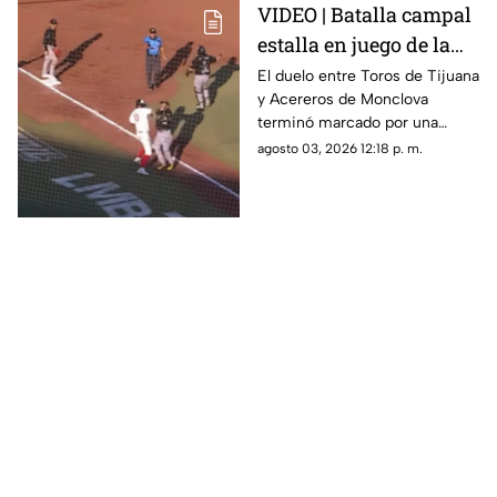
VIDEO | Batalla campal
estalla en juego de la
LMB; Danry Vásquez
El duelo entre Toros de Tijuana
y Acereros de Monclova
recibe fuerte castigo
terminó marcado por una
violenta bronca luego de que el
agosto 03, 2026 12:18 p. m.
venezolano Danry Vásquez
golpeara a Rodolfo Amador tras
ser puesto out.