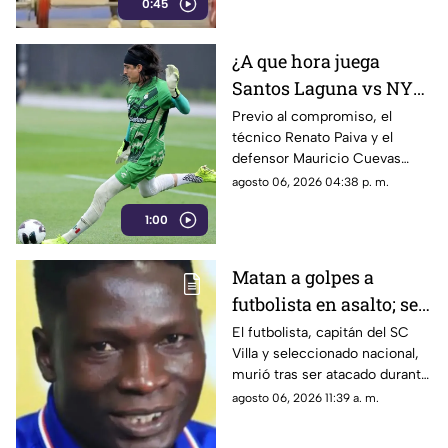
0:45
kilogramos.
¿A que hora juega
Santos Laguna vs NYC
en la Leagues Cup
Previo al compromiso, el
técnico Renato Paiva y el
2026?
defensor Mauricio Cuevas
compartieron sus sensaciones
agosto 06, 2026 04:38 p. m.
de cara al arranque del torneo
1:00
internacional.
Matan a golpes a
futbolista en asalto; se
resistió a entregar su
El futbolista, capitán del SC
Villa y seleccionado nacional,
celular
murió tras ser atacado durante
un presunto asalto.
agosto 06, 2026 11:39 a. m.