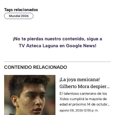
Tags relacionados
Mundial 2026
¡No te pierdas nuestro contenido, sigue a
TV Azteca Laguna en Google News!
CONTENIDO RELACIONADO
¡La joya mexicana!
Gilberto Mora despierta
fuerte interés del PSG
El talentoso canterano de los
Xolos cumplirá la mayoría de
de Francia
edad el próximo 14 de octubre,
fecha en la que podría
agosto 08, 2026 12:55 p. m.