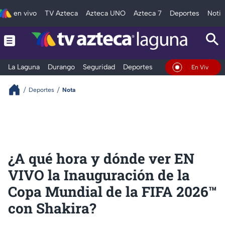
en vivo
TV Azteca
Azteca UNO
Azteca 7
Deportes
Notic
La Laguna
Durango
Seguridad
Deportes
Entretenimiento
En Vivo
Deportes
Nota
¿A qué hora y dónde ver EN
VIVO la Inauguración de la
Copa Mundial de la FIFA 2026™
con Shakira?