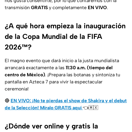
nos gusta consentirte, por lo que contaremos con la
transmisión
GRATIS
y completamente
EN VIVO
.
¿A qué hora empieza la inauguración
de la Copa Mundial de la FIFA
2026™?
El magno evento que dará inicio a la justa mundialista
arrancará exactamente a las
11:30 a.m. (tiempo del
centro de México)
. ¡Prepara las botanas y sintoniza tu
pantalla en Azteca 7 para vivir la espectacular
ceremonia!
🔴
EN VIVO: ¡No te pierdas el show de Shakira y el debut
de la Selección! Míralo GRATIS aquí
👈🇲🇽
¿Dónde ver online y gratis la