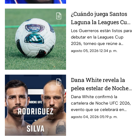
¿Cuándo juega Santos
Laguna la Leagues Cup
2026, a qué hora y
Los Guerreros están listos para
debutar en la Leagues Cup
contra quiénes?
2026, torneo que reúne a
clubes de la Liga MX y la MLS.
agosto 05, 2026 12:34 p. m.
Dana White revela la
pelea estelar de Noche
UFC 2026; conoce la
Dana White confirmó la
cartelera de Noche UFC 2026,
cartelera completa
evento que se celebrará en
septiembre en Glendale,
agosto 04, 2026 05:19 p. m.
Arizona.