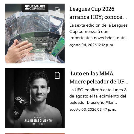
Leagues Cup 2026
arranca HOY; conoce el
nuevo formato,
La sexta edición de la Leagues
Cup comenzará con
partidos y horarios
importantes novedades, entre
ellas partidos disputados por
agosto 04, 2026 12:12 p. m.
primera vez en territorio
mexicano.
¡Luto en las MMA!
Muere peleador de UFC
tras sufrir infarto
La UFC confirmó este lunes 3
de agosto el fallecimiento del
mientras dormía
peleador brasileño Allan
Nascimento, de la división de
agosto 03, 2026 03:47 p. m.
peso mosca.