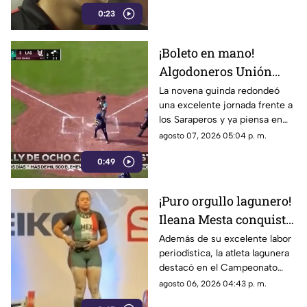
concretarse su salto al Viejo
0:23
Continente.
¡Boleto en mano!
Algodoneros Unión
Laguna amarra su pase
La novena guinda redondeó
una excelente jornada frente a
directo a los playoffs
los Saraperos y ya piensa en
los emocionantes duelos de la
agosto 07, 2026 05:04 p. m.
postemporada.
0:49
¡Puro orgullo lagunero!
Ileana Mesta conquista
cuatro medallas de
Además de su excelente labor
periodística, la atleta lagunera
Powerlifting en Canadá
destacó en el Campeonato
Regional de Norteamérica al
agosto 06, 2026 04:43 p. m.
levantar un total de 507.5