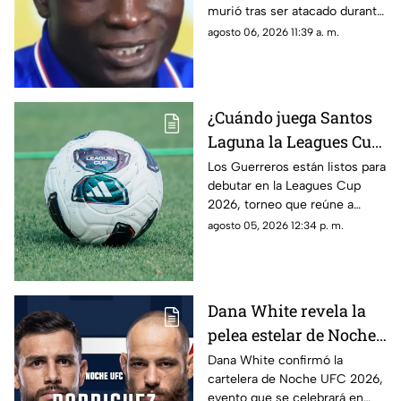
murió tras ser atacado durante
un presunto asalto.
agosto 06, 2026 11:39 a. m.
¿Cuándo juega Santos
Laguna la Leagues Cup
2026, a qué hora y
Los Guerreros están listos para
debutar en la Leagues Cup
contra quiénes?
2026, torneo que reúne a
clubes de la Liga MX y la MLS.
agosto 05, 2026 12:34 p. m.
Dana White revela la
pelea estelar de Noche
UFC 2026; conoce la
Dana White confirmó la
cartelera de Noche UFC 2026,
cartelera completa
evento que se celebrará en