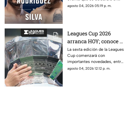
septiembre en Glendale,
agosto 04, 2026 05:19 p. m.
Arizona.
Leagues Cup 2026
arranca HOY; conoce el
nuevo formato,
La sexta edición de la Leagues
Cup comenzará con
partidos y horarios
importantes novedades, entre
ellas partidos disputados por
agosto 04, 2026 12:12 p. m.
primera vez en territorio
mexicano.