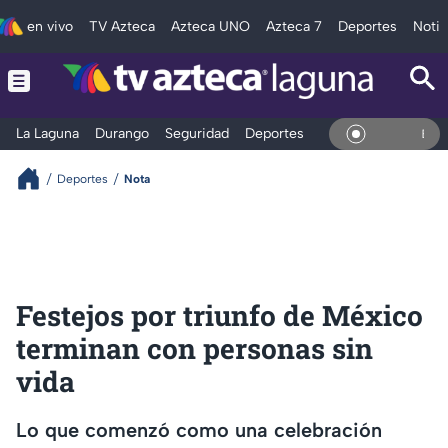
en vivo
TV Azteca
Azteca UNO
Azteca 7
Deportes
Notic
La Laguna
Durango
Seguridad
Deportes
Entretenimiento
En Vivo
Deportes
Nota
Festejos por triunfo de México
terminan con personas sin
vida
Lo que comenzó como una celebración