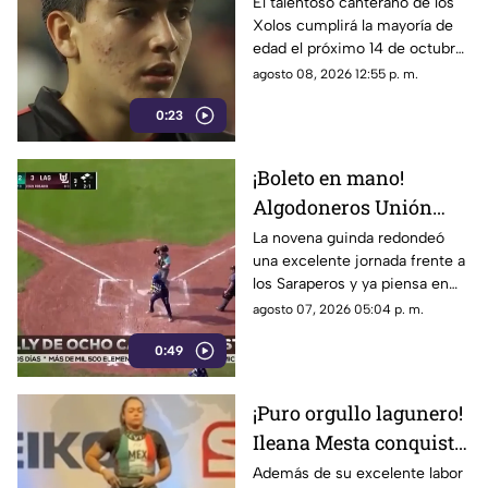
fuerte interés del PSG
El talentoso canterano de los
Xolos cumplirá la mayoría de
de Francia
edad el próximo 14 de octubre,
fecha en la que podría
agosto 08, 2026 12:55 p. m.
concretarse su salto al Viejo
0:23
Continente.
¡Boleto en mano!
Algodoneros Unión
Laguna amarra su pase
La novena guinda redondeó
una excelente jornada frente a
directo a los playoffs
los Saraperos y ya piensa en
los emocionantes duelos de la
agosto 07, 2026 05:04 p. m.
postemporada.
0:49
¡Puro orgullo lagunero!
Ileana Mesta conquista
cuatro medallas de
Además de su excelente labor