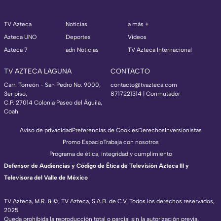
TV Azteca
Noticias
a más +
Azteca UNO
Deportes
Videos
Azteca 7
adn Noticias
TV Azteca Internacional
TV AZTECA LAGUNA
CONTACTO
Carr. Torreón - San Pedro No. 9000,
contacto@tvazteca.com
3er piso,
8717221314
| Conmutador
C.P. 27014 Colonia Paseo del Águila,
Coah.
Aviso de privacidad
Preferencias de Cookies
Derechos
Inversionistas
Promo Espacio
Trabaja con nosotros
Programa de ética, integridad y cumplimiento
Defensor de Audiencias y Código de Ética de Televisión Azteca III y
Televisora del Valle de México
TV Azteca, M.R. & ©, TV Azteca, S.A.B. de C.V. Todos los derechos reservados,
2025.
Queda prohibida la reproducción total o parcial sin la autorización previa,