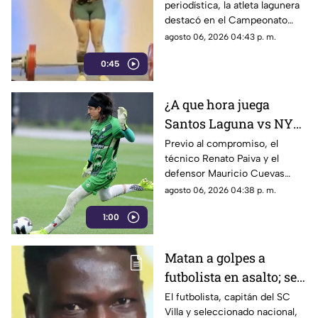
periodística, la atleta lagunera
Powerlifting en Canadá
destacó en el Campeonato
Regional de Norteamérica al
agosto 06, 2026 04:43 p. m.
levantar un total de 507.5
0:45
kilogramos.
¿A que hora juega
Santos Laguna vs NYC
en la Leagues Cup
Previo al compromiso, el
técnico Renato Paiva y el
2026?
defensor Mauricio Cuevas
compartieron sus sensaciones
agosto 06, 2026 04:38 p. m.
de cara al arranque del torneo
1:00
internacional.
Matan a golpes a
futbolista en asalto; se
resistió a entregar su
El futbolista, capitán del SC
Villa y seleccionado nacional,
celular