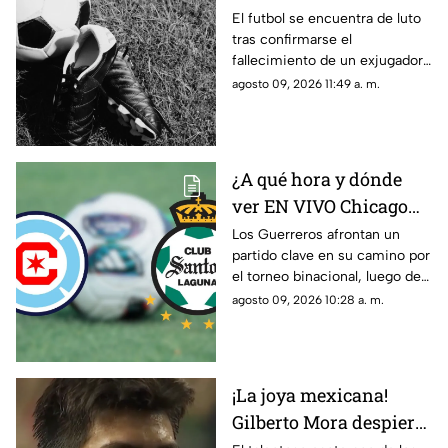
automovilístico junto a
El futbol se encuentra de luto
tras confirmarse el
su esposa
fallecimiento de un exjugador
que tuvo paso por importantes
agosto 09, 2026 11:49 a. m.
clubes del país.
¿A qué hora y dónde
ver EN VIVO Chicago
Fire vs Santos Laguna
Los Guerreros afrontan un
partido clave en su camino por
en la Leagues Cup
el torneo binacional, luego de
2026?
un debut que los dejó con
agosto 09, 2026 10:28 a. m.
poco margen de error.
¡La joya mexicana!
Gilberto Mora despierta