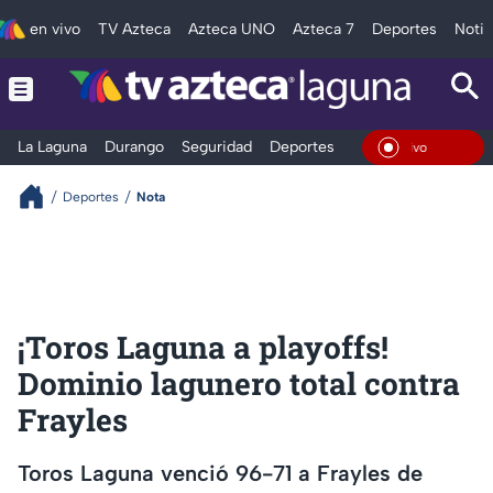
en vivo
TV Azteca
Azteca UNO
Azteca 7
Deportes
Notic
La Laguna
Durango
Seguridad
Deportes
Entretenimiento
En Viv
Deportes
Nota
¡Toros Laguna a playoffs!
Dominio lagunero total contra
Frayles
Toros Laguna venció 96-71 a Frayles de