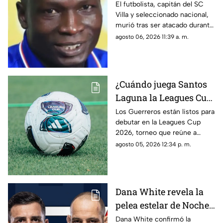
resistió a entregar su
El futbolista, capitán del SC
Villa y seleccionado nacional,
celular
murió tras ser atacado durante
un presunto asalto.
agosto 06, 2026 11:39 a. m.
¿Cuándo juega Santos
Laguna la Leagues Cup
2026, a qué hora y
Los Guerreros están listos para
debutar en la Leagues Cup
contra quiénes?
2026, torneo que reúne a
clubes de la Liga MX y la MLS.
agosto 05, 2026 12:34 p. m.
Dana White revela la
pelea estelar de Noche
UFC 2026; conoce la
Dana White confirmó la