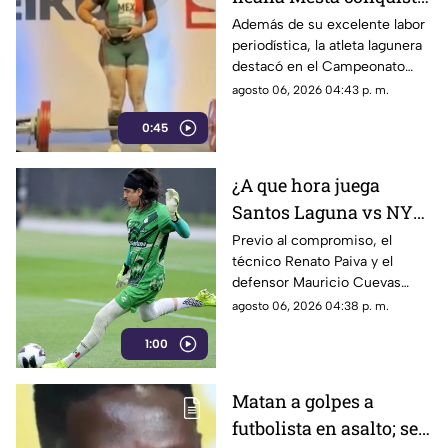
cuatro medallas de
Además de su excelente labor
periodística, la atleta lagunera
Powerlifting en Canadá
destacó en el Campeonato
Regional de Norteamérica al
agosto 06, 2026 04:43 p. m.
levantar un total de 507.5
0:45
kilogramos.
¿A que hora juega
Santos Laguna vs NYC
en la Leagues Cup
Previo al compromiso, el
técnico Renato Paiva y el
2026?
defensor Mauricio Cuevas
compartieron sus sensaciones
agosto 06, 2026 04:38 p. m.
de cara al arranque del torneo
1:00
internacional.
Matan a golpes a
futbolista en asalto; se