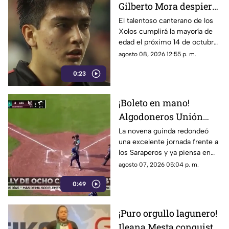
Gilberto Mora despierta
fuerte interés del PSG
El talentoso canterano de los
Xolos cumplirá la mayoría de
de Francia
edad el próximo 14 de octubre,
fecha en la que podría
agosto 08, 2026 12:55 p. m.
concretarse su salto al Viejo
0:23
Continente.
¡Boleto en mano!
Algodoneros Unión
Laguna amarra su pase
La novena guinda redondeó
una excelente jornada frente a
directo a los playoffs
los Saraperos y ya piensa en
los emocionantes duelos de la
agosto 07, 2026 05:04 p. m.
postemporada.
0:49
¡Puro orgullo lagunero!
Ileana Mesta conquista