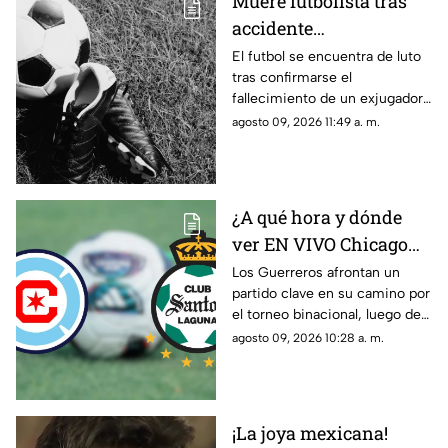
Muere futbolista tras
accidente
automovilístico junto a
El futbol se encuentra de luto
tras confirmarse el
su esposa
fallecimiento de un exjugador
que tuvo paso por importantes
agosto 09, 2026 11:49 a. m.
clubes del país.
¿A qué hora y dónde
ver EN VIVO Chicago
Fire vs Santos Laguna
Los Guerreros afrontan un
partido clave en su camino por
en la Leagues Cup
el torneo binacional, luego de
2026?
un debut que los dejó con
agosto 09, 2026 10:28 a. m.
poco margen de error.
¡La joya mexicana!