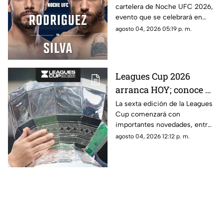
cartelera de Noche UFC 2026,
cartelera completa
evento que se celebrará en
septiembre en Glendale,
agosto 04, 2026 05:19 p. m.
Arizona.
Leagues Cup 2026
arranca HOY; conoce el
nuevo formato,
La sexta edición de la Leagues
Cup comenzará con
partidos y horarios
importantes novedades, entre
ellas partidos disputados por
agosto 04, 2026 12:12 p. m.
primera vez en territorio
mexicano.