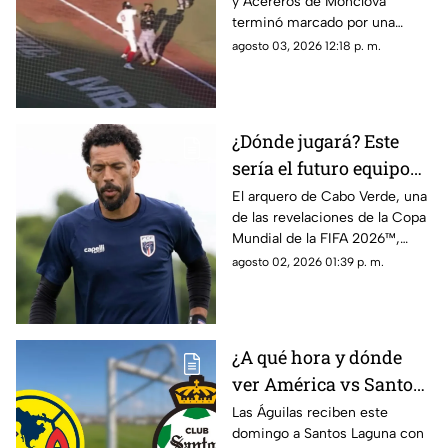
y Acereros de Monclova
recibe fuerte castigo
terminó marcado por una
violenta bronca luego de que el
agosto 03, 2026 12:18 p. m.
venezolano Danry Vásquez
golpeara a Rodolfo Amador tras
ser puesto out.
¿Dónde jugará? Este
sería el futuro equipo
de Vozinha, portero de
El arquero de Cabo Verde, una
de las revelaciones de la Copa
Cabo Verde
Mundial de la FIFA 2026™,
tendría definido su futuro.
agosto 02, 2026 01:39 p. m.
¿A qué hora y dónde
ver América vs Santos
Laguna en la Jornada 3
Las Águilas reciben este
domingo a Santos Laguna con
del Apertura 2026?