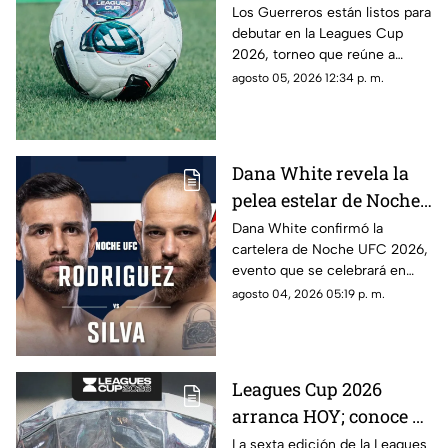
2026, a qué hora y
Los Guerreros están listos para
debutar en la Leagues Cup
contra quiénes?
2026, torneo que reúne a
clubes de la Liga MX y la MLS.
agosto 05, 2026 12:34 p. m.
Dana White revela la
pelea estelar de Noche
UFC 2026; conoce la
Dana White confirmó la
cartelera de Noche UFC 2026,
cartelera completa
evento que se celebrará en
septiembre en Glendale,
agosto 04, 2026 05:19 p. m.
Arizona.
Leagues Cup 2026
arranca HOY; conoce el
nuevo formato,
La sexta edición de la Leagues