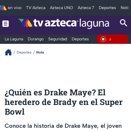
en vivo
TV Azteca
Azteca UNO
Azteca 7
Deportes
Notic
La Laguna
Durango
Seguridad
Deportes
Entretenimiento
En Vivo
Deportes
Nota
¿Quién es Drake Maye? El
heredero de Brady en el Super
Bowl
Conoce la historia de Drake Maye, el joven