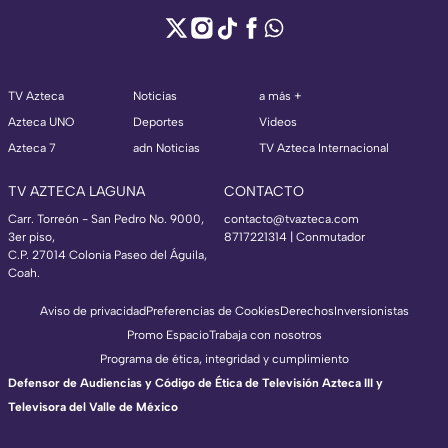
TV Azteca
Noticias
a más +
Azteca UNO
Deportes
Videos
Azteca 7
adn Noticias
TV Azteca Internacional
TV AZTECA LAGUNA
CONTACTO
Carr. Torreón - San Pedro No. 9000,
contacto@tvazteca.com
3er piso,
8717221314
| Conmutador
C.P. 27014 Colonia Paseo del Águila,
Coah.
Aviso de privacidad
Preferencias de Cookies
Derechos
Inversionistas
Promo Espacio
Trabaja con nosotros
Programa de ética, integridad y cumplimiento
Defensor de Audiencias y Código de Ética de Televisión Azteca III y
Televisora del Valle de México