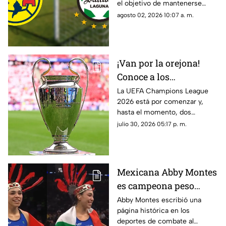
el objetivo de mantenerse
entre los protagonistas del
agosto 02, 2026 10:07 a. m.
Apertura 2026.
¡Van por la orejona!
Conoce a los
mexicanos que jugarán
La UEFA Champions League
2026 está por comenzar y,
la Champions League
hasta el momento, dos
2026
futbolistas mexicanos tienen
julio 30, 2026 05:17 p. m.
asegurada su participación.
Mexicana Abby Montes
es campeona peso
pluma de Power Slap al
Abby Montes escribió una
página histórica en los
derrotar a Sheena
deportes de combate al