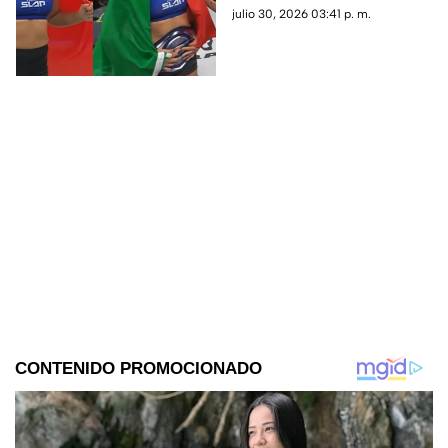
Bathory
convertirse en la primera
julio 30, 2026 03:41 p. m.
campeona de peso pluma de la
rama femenil en Power Slap.