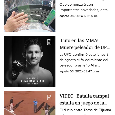
Cup comenzará con
partidos y horarios
importantes novedades, entre
ellas partidos disputados por
agosto 04, 2026 12:12 p. m.
primera vez en territorio
mexicano.
¡Luto en las MMA!
Muere peleador de UFC
tras sufrir infarto
La UFC confirmó este lunes 3
de agosto el fallecimiento del
mientras dormía
peleador brasileño Allan
Nascimento, de la división de
agosto 03, 2026 03:47 p. m.
peso mosca.
VIDEO | Batalla campal
estalla en juego de la
LMB; Danry Vásquez
El duelo entre Toros de Tijuana