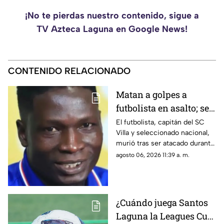
¡No te pierdas nuestro contenido, sigue a
TV Azteca Laguna en Google News!
CONTENIDO RELACIONADO
Matan a golpes a
futbolista en asalto; se
resistió a entregar su
El futbolista, capitán del SC
Villa y seleccionado nacional,
celular
murió tras ser atacado durante
un presunto asalto.
agosto 06, 2026 11:39 a. m.
¿Cuándo juega Santos
Laguna la Leagues Cup