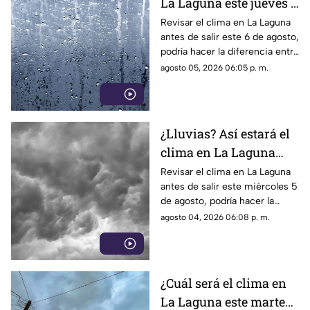
La Laguna este jueves 6
de agosto 2026?
Revisar el clima en La Laguna
antes de salir este 6 de agosto,
podría hacer la diferencia entre
un día tranquilo y uno lleno de
agosto 05, 2026 06:05 p. m.
imprevistos.
¿Lluvias? Así estará el
clima en La Laguna
este miércoles 5 de
Revisar el clima en La Laguna
antes de salir este miércoles 5
agosto 2026
de agosto, podría hacer la
diferencia entre un día
agosto 04, 2026 06:08 p. m.
tranquilo y uno lleno de
imprevistos.
¿Cuál será el clima en
La Laguna este martes