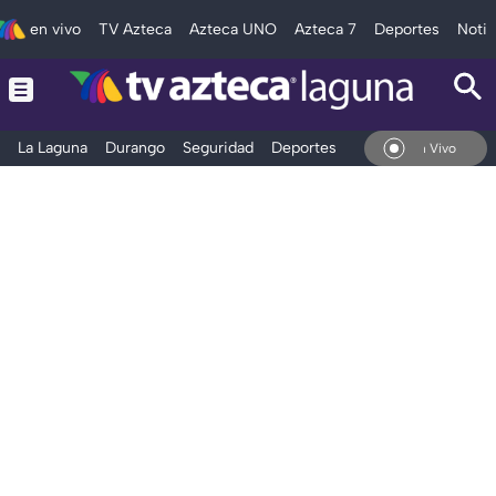
en vivo
TV Azteca
Azteca UNO
Azteca 7
Deportes
Notic
La Laguna
Durango
Seguridad
Deportes
Entretenimiento
En Vivo