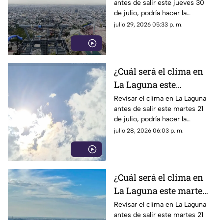
antes de salir este jueves 30
de julio, podría hacer la
diferencia entre un día
julio 29, 2026 05:33 p. m.
tranquilo y uno lleno de
imprevistos.
¿Cuál será el clima en
La Laguna este
miércoles 29 de julio
Revisar el clima en La Laguna
antes de salir este martes 21
2026?
de julio, podría hacer la
diferencia entre un día
julio 28, 2026 06:03 p. m.
tranquilo y uno lleno de
imprevistos.
¿Cuál será el clima en
La Laguna este martes
28 de julio 2026?
Revisar el clima en La Laguna
antes de salir este martes 21