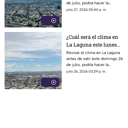
de julio, podría hacer la
diferencia entre un día
julio 27, 2026 05:40 p. m.
tranquilo y uno lleno de
imprevistos.
¿Cuál será el clima en
La Laguna este lunes
27 de julio 2026?
Revisar el clima en La Laguna
antes de salir este domingo 26
de julio, podría hacer la
diferencia entre un día
julio 26, 2026 03:29 p. m.
tranquilo y uno lleno de
imprevistos.