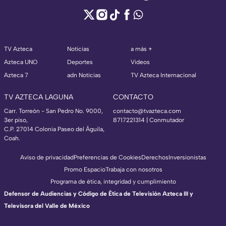
TV Azteca
Noticias
a más +
Azteca UNO
Deportes
Videos
Azteca 7
adn Noticias
TV Azteca Internacional
TV AZTECA LAGUNA
CONTACTO
Carr. Torreón - San Pedro No. 9000,
contacto@tvazteca.com
3er piso,
8717221314
| Conmutador
C.P. 27014 Colonia Paseo del Águila,
Coah.
Aviso de privacidad
Preferencias de Cookies
Derechos
Inversionistas
Promo Espacio
Trabaja con nosotros
Programa de ética, integridad y cumplimiento
Defensor de Audiencias y Código de Ética de Televisión Azteca III y
Televisora del Valle de México