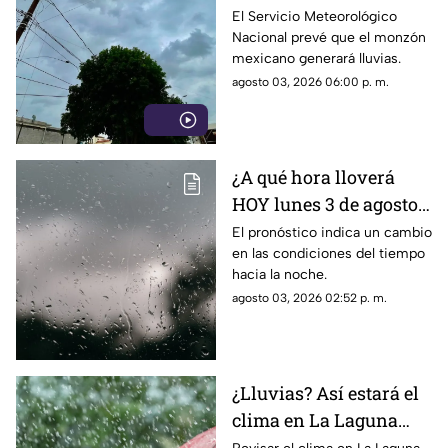
4 de agosto 2026?
El Servicio Meteorológico
Nacional prevé que el monzón
mexicano generará lluvias.
agosto 03, 2026 06:00 p. m.
¿A qué hora lloverá
HOY lunes 3 de agosto
en Torreón?
El pronóstico indica un cambio
en las condiciones del tiempo
hacia la noche.
agosto 03, 2026 02:52 p. m.
¿Lluvias? Así estará el
clima en La Laguna
este lunes 3 de agosto