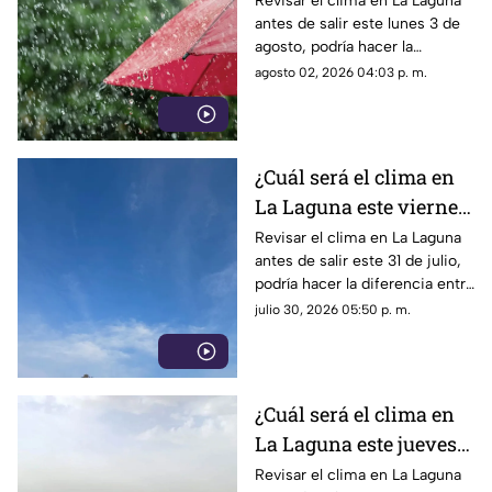
Revisar el clima en La Laguna
antes de salir este lunes 3 de
2026
agosto, podría hacer la
diferencia entre un día
agosto 02, 2026 04:03 p. m.
tranquilo y uno lleno de
imprevistos.
¿Cuál será el clima en
La Laguna este viernes
31 de julio 2026?
Revisar el clima en La Laguna
antes de salir este 31 de julio,
podría hacer la diferencia entre
un día tranquilo y uno lleno de
julio 30, 2026 05:50 p. m.
imprevistos.
¿Cuál será el clima en
La Laguna este jueves
30 de julio 2026?
Revisar el clima en La Laguna