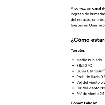
A su vez, un
canal d
ingreso de humedad 
del noreste, oriente
fuertes en Guerrero
¿Cómo estará
Torreón
:
Medio nublado
38/20 °C
2
Lluvia 0 litros/m
Prob de lluvia 0 
Vel del viento 5 
Dir del viento No
Ráf de viento 24
Gómez Palacio: