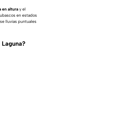
 en altura
y el
chubascos en estados
ose lluvias puntuales
a Laguna?