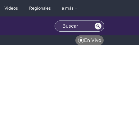
Regionales
Videos
a más +
En Vivo