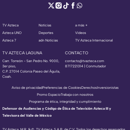
TV Azteca
Noticias
a más +
Azteca UNO
Deportes
Videos
Azteca 7
adn Noticias
TV Azteca Internacional
TV AZTECA LAGUNA
CONTACTO
Carr. Torreón - San Pedro No. 9000,
contacto@tvazteca.com
3er piso,
8717221314
| Conmutador
C.P. 27014 Colonia Paseo del Águila,
Coah.
Aviso de privacidad
Preferencias de Cookies
Derechos
Inversionistas
Promo Espacio
Trabaja con nosotros
Programa de ética, integridad y cumplimiento
Defensor de Audiencias y Código de Ética de Televisión Azteca III y
Televisora del Valle de México
TV Azteca, M.R. & ©, TV Azteca, S.A.B. de C.V. Todos los derechos reservados,