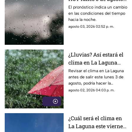
en Torreón?
El pronóstico indica un cambio
en las condiciones del tiempo
hacia la noche.
agosto 03, 2026 02:52 p. m.
¿Lluvias? Así estará el
clima en La Laguna
este lunes 3 de agosto
Revisar el clima en La Laguna
antes de salir este lunes 3 de
2026
agosto, podría hacer la
diferencia entre un día
agosto 02, 2026 04:03 p. m.
tranquilo y uno lleno de
imprevistos.
¿Cuál será el clima en
La Laguna este viernes