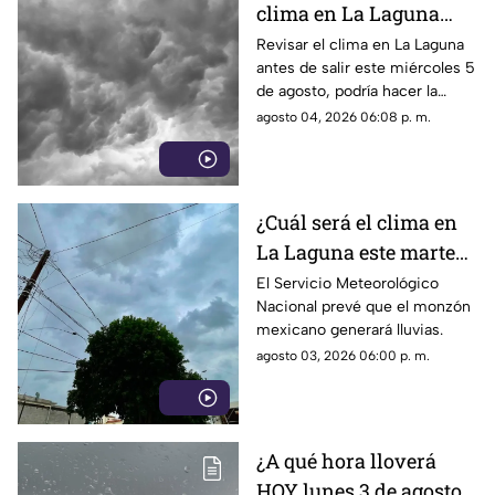
clima en La Laguna
este miércoles 5 de
Revisar el clima en La Laguna
antes de salir este miércoles 5
agosto 2026
de agosto, podría hacer la
diferencia entre un día
agosto 04, 2026 06:08 p. m.
tranquilo y uno lleno de
imprevistos.
¿Cuál será el clima en
La Laguna este martes
4 de agosto 2026?
El Servicio Meteorológico
Nacional prevé que el monzón
mexicano generará lluvias.
agosto 03, 2026 06:00 p. m.
¿A qué hora lloverá
HOY lunes 3 de agosto