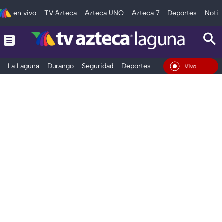
en vivo
TV Azteca
Azteca UNO
Azteca 7
Deportes
Notic
La Laguna
Durango
Seguridad
Deportes
Entretenimiento
En Vivo